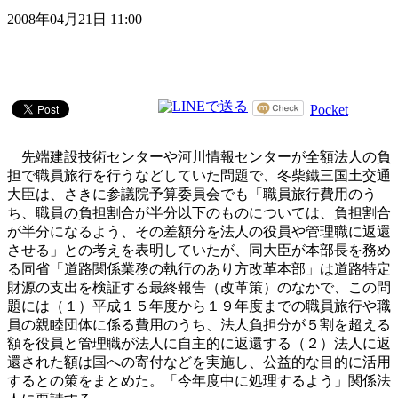
2008年04月21日 11:00
Pocket
先端建設技術センターや河川情報センターが全額法人の負
担で職員旅行を行うなどしていた問題で、冬柴鐵三国土交通
大臣は、さきに参議院予算委員会でも「職員旅行費用のう
ち、職員の負担割合が半分以下のものについては、負担割合
が半分になるよう、その差額分を法人の役員や管理職に返還
させる」との考えを表明していたが、同大臣が本部長を務め
る同省「道路関係業務の執行のあり方改革本部」は道路特定
財源の支出を検証する最終報告（改革策）のなかで、この問
題には（１）平成１５年度から１９年度までの職員旅行や職
員の親睦団体に係る費用のうち、法人負担分が５割を超える
額を役員と管理職が法人に自主的に返還する（２）法人に返
還された額は国への寄付などを実施し、公益的な目的に活用
するとの策をまとめた。「今年度中に処理するよう」関係法