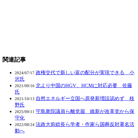
関連記事
政権交代で新しい富の配分が実現できる 小
2024/07/17
沢氏
北より中国のHGV、HCMに対応必要 佐藤
2021/09/16
氏
自然エネルギー立国へ原発新増設認めず 枝
2021/10/13
野氏
守島衆院議員ら離党届 維新が改革党から保
2025/09/11
守化
法政大前総長ら学者・作家ら国葬反対署名活
2022/08/24
動へ