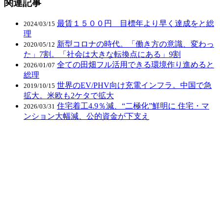
関連記事
最賃１５００円 目標年より早く達成をと総
2024/03/15
理
新型コロナの時代。「働き方の意識、変わっ
2020/05/12
た」7割。「社会は大きな転換点にある」9割
全ての田畑フル活用できる環境作り進めると
2026/01/07
総理
世界のEV/PHV向け充電インフラ。中国で急
2019/10/15
拡大。米欧も2ケタで拡大
住宅着工4.9％減、“二極化”鮮明に 住宅・マ
2026/03/31
ンション大幅減、公的資金が下支え