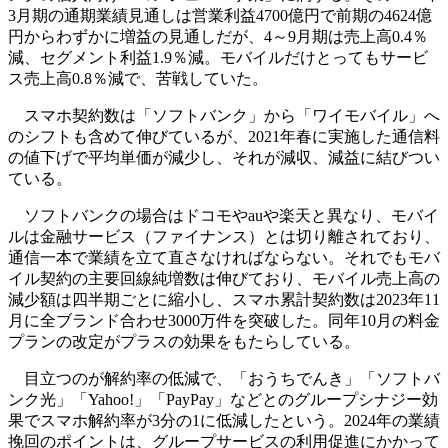
3月期の通期業績見通しは営業利益4700億円で前期の4624億
円からわずかに増益の見通しだが、4～9月期は売上高0.4％
減、セグメント利益1.9％減。モバイルだけとってもサービ
ス売上高0.8％減で、苦戦していた。
スマホ契約数は「ソフトバンク」から「ワイモバイル」へ
のシフトも含めて伸びているが、2021年春に実施した通信料
の値下げで平均単価が減少し、それが減収、減益に結びつい
ている。
ソフトバンクの場合はドコモやauや楽天と異なり、モバイ
ルは金融サービス（ファイナンス）とは切り離されており、
通信一本で業績を立て直さなければならない。それでもモバ
イル契約の主要回線純増数は伸びており、モバイル売上高の
減少額は四半期ごとに縮小し、スマホ累計契約数は2023年11
月に全ブランド合わせ3000万件を突破した。同年10月の料金
プランの改定がプラスの効果をもたらしている。
目立つのが解約率の低減で、「おうちでんき」「ソフトバ
ンク光」「Yahoo!」「PayPay」などとのグループシナジー効
果でスマホ解約率が3分の1に低減したという。2024年の業績
挽回のポイントは、グループサービスの利用促進にかかって