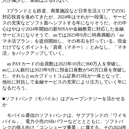
入が減少し、業績はふるわない。
3ブランドとも鉄道、商業施設など日常生活エリアでの5G
対応投資を進めてきたが、2024年はそれが一段落し、サービ
スの充実などソフト面へシフトする年になりそうだ。その中
心はやはり2024年開始の新NISAや金融教育に対応した金融
サービスになりそうで、auでは2023年9月に特典満載の「au
マネ活プラン」を提供開始し、その布石を打っている。現金
だけでなくポイントも「資産（マネー）」とみなし、「マネ
活」をバックアップしていく。
au PAYカードの会員数は2023年10月に900万人を突破し、
auじぶん銀行は2023年9月に預金口座数が545万口座を突破し
た。それらとauカブドットコム証券の3社が一体となって、
他社に対抗して金融サービスの充実により注力していく年に
なるだろう。
■ソフトバンク（モバイル）はグループシナジーを活かせる
か
モバイル通信のソフトバンクは、サブブランドの「ワイモ
バイル」、電力小売のSBパワーなどととともに、ソフトバ
ンクの個人向け「コンシューマ事業」に属する。その2024年