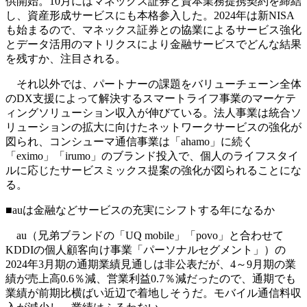
供開始。10月にはマネックス証券と資本業務提携契約を締結
し、資産形成サービスにも本格参入した。2024年は新NISA
も始まるので、マネックス証券との協業によるサービス強化
とデータ活用のマトリクスにより金融サービスでどんな結果
を残すか、注目される。
それ以外では、パートナーの課題をバリューチェーン全体
のDX支援によって解決するスマートライフ事業のマーケテ
ィングソリューション収入が伸びている。法人事業は統合ソ
リューションの拡大に向けたネットワークサービスの強化が
図られ、コンシューマ通信事業は「ahamo」に続く
「eximo」「irumo」のブランド投入で、個人のライフスタイ
ルに応じたサービスミックス提案の強化が図られることにな
る。
■auは金融などサービスの充実にシフトする年になるか
au（兄弟ブランドの「UQ mobile」「povo」と合わせて
KDDIの個人顧客向け事業「パーソナルセグメント」）の
2024年3月期の通期業績見通しは非公表だが、4～9月期の業
績が売上高0.6％減、営業利益0.7％減だったので、通期でも
業績が前期比横ばい近辺で着地しそうだ。モバイル通信料収