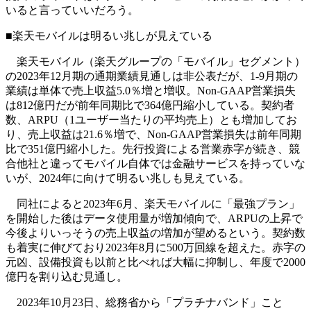
いると言っていいだろう。
■楽天モバイルは明るい兆しが見えている
楽天モバイル（楽天グループの「モバイル」セグメント）
の2023年12月期の通期業績見通しは非公表だが、1-9月期の
業績は単体で売上収益5.0％増と増収。Non-GAAP営業損失
は812億円だが前年同期比で364億円縮小している。契約者
数、ARPU（1ユーザー当たりの平均売上）とも増加してお
り、売上収益は21.6％増で、Non-GAAP営業損失は前年同期
比で351億円縮小した。先行投資による営業赤字が続き、競
合他社と違ってモバイル自体では金融サービスを持っていな
いが、2024年に向けて明るい兆しも見えている。
同社によると2023年6月、楽天モバイルに「最強プラン」
を開始した後はデータ使用量が増加傾向で、ARPUの上昇で
今後よりいっそうの売上収益の増加が望めるという。契約数
も着実に伸びており2023年8月に500万回線を超えた。赤字の
元凶、設備投資も以前と比べれば大幅に抑制し、年度で2000
億円を割り込む見通し。
2023年10月23日、総務省から「プラチナバンド」こと