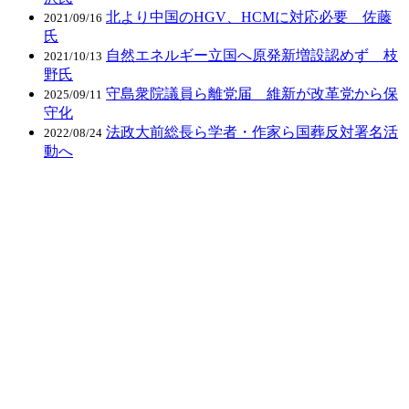
北より中国のHGV、HCMに対応必要 佐藤
2021/09/16
氏
自然エネルギー立国へ原発新増設認めず 枝
2021/10/13
野氏
守島衆院議員ら離党届 維新が改革党から保
2025/09/11
守化
法政大前総長ら学者・作家ら国葬反対署名活
2022/08/24
動へ