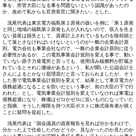
事を、所管大臣になる事を問題ないという認識があったの
か、改めて私からも官房長官に聞きたい」とした。
浅尾代表は東京電力福島第２原発の扱いを例に「第１原発
と同じ地域の福島第２原発も人が入れないので、収入を生ま
ない資産は損失として、資産計上されているものを除却損と
して落とさなければいけないというのが一般の企業会計原
則。電力会社も事業会社なので、一般の企業会計原則に従う
必要性があるが、この電気事業会計規則を変える事で、動い
ていない原子力発電所と言っても、使用済み核燃料が貯蔵さ
れているとそれに価値があるという、私が聞いた公認会計士
さんによるとかなり屁理屈だと言っておられましたが、そう
した形で電気事業会計規則を変えて、結果として東京電力が
債務超過になることを防いだという事が、前の大臣の下で行
われた」とし、電気事業会計規則を変えていなければ東電は
債務超過になり、株価はゼロかゼロに近いものになっていた
と指摘。そうした権限を持つ大臣ポストに株式保有者が就く
ことに疑問を提起した。
浅尾代表は「国会議員の資産報告を見れば分かるわけで、
分かった上で任命したのかどうか、見なかったのか見たのか