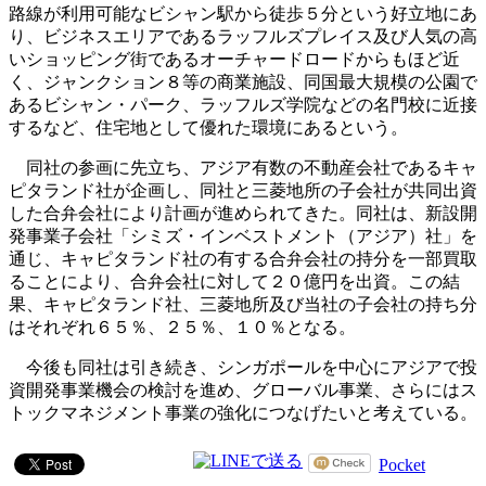
路線が利用可能なビシャン駅から徒歩５分という好立地にあ
り、ビジネスエリアであるラッフルズプレイス及び人気の高
いショッピング街であるオーチャードロードからもほど近
く、ジャンクション８等の商業施設、同国最大規模の公園で
あるビシャン・パーク、ラッフルズ学院などの名門校に近接
するなど、住宅地として優れた環境にあるという。
同社の参画に先立ち、アジア有数の不動産会社であるキャ
ピタランド社が企画し、同社と三菱地所の子会社が共同出資
した合弁会社により計画が進められてきた。同社は、新設開
発事業子会社「シミズ・インベストメント（アジア）社」を
通じ、キャピタランド社の有する合弁会社の持分を一部買取
ることにより、合弁会社に対して２０億円を出資。この結
果、キャピタランド社、三菱地所及び当社の子会社の持ち分
はそれぞれ６５％、２５％、１０％となる。
今後も同社は引き続き、シンガポールを中心にアジアで投
資開発事業機会の検討を進め、グローバル事業、さらにはス
トックマネジメント事業の強化につなげたいと考えている。
Pocket