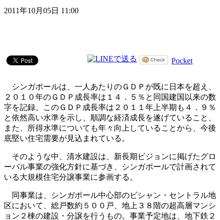
2011年10月05日 11:00
Pocket
シンガポールは、一人あたりのＧＤＰが既に日本を超え、
２０１０年のＧＤＰ成長率は１４．５％と同国建国以来の数
字を記録。このＧＤＰ成長率は２０１１年上半期も４．９％
と依然高い水準を示し、順調な経済成長を遂げていること、
また、所得水準についても年々向上していることから、今後
底堅い住宅需要が見込まれている。
そのような中、清水建設は、新長期ビジョンに掲げたグロ
ーバル事業の強化方針に基づき、シンガポールで計画されて
いる大規模住宅分譲事業に参画する。
同事業は、シンガポール中心部のビシャン・セントラル地
区において、総戸数約５００戸、地上３８階の超高層マンシ
ョン２棟の建設・分譲を行うもの。事業予定地は、地下鉄２