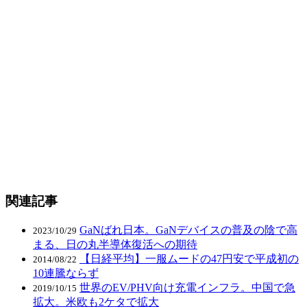
関連記事
GaNばれ日本。GaNデバイスの普及の陰で高
2023/10/29
まる、日の丸半導体復活への期待
【日経平均】一服ムードの47円安で平成初の
2014/08/22
10連騰ならず
世界のEV/PHV向け充電インフラ。中国で急
2019/10/15
拡大。米欧も2ケタで拡大