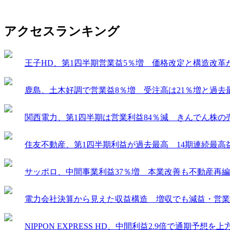
アクセスランキング
王子HD、第1四半期営業益5％増 価格改定と構造改革
鹿島、土木好調で営業益8％増 受注高は21％増と過去
関西電力、第1四半期は営業利益84％減 きんでん株の
住友不動産、第1四半期利益が過去最高 14期連続最高
サッポロ、中間事業利益37％増 本業改善も不動産再
電力会社決算から見えた収益構造 増収でも減益・営業
NIPPON EXPRESS HD、中間利益2.9倍で通期予