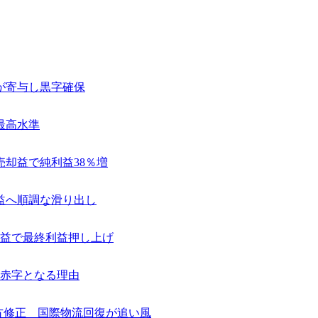
が寄与し黒字確保
最高水準
売却益で純利益38％増
益へ順調な滑り出し
編益で最終利益押し上げ
赤字となる理由
想を上方修正 国際物流回復が追い風