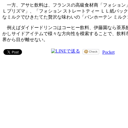
一方、アサヒ飲料は、フランスの高級食材商「フォション」
Ｌプリズマ」、「フォション ストレートティー ＬＬ紙パッ
なミルクでひきたてた贅沢な味わいの「バンホーテン ミル
例えばダイドードリンコはコーヒー飲料、伊藤園なら茶系飲
かしサイドアイテムで様々な方向性を模索することで、飲料
界から目が離せない。
Pocket