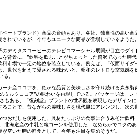
ベートブランド）商品の台頭もあり、各社、独自性の高い商
売されているが、今年もユニークな商品が登場しているようだ
のデミタスコーヒーのテレビコマーシャル展開が目立つダイ
ムを背景に、”飲料を飲むことがちょっとした贅沢であった時代
飲料市場で一定の地位を確立している。例えば、「仮面サイダー
は、世代を超えて愛される味わいと、昭和のレトロな空気感を
いる。
ーナ産ココアを、確かな品質と美味しさを守り続ける森永製
のミルクココア”の味わいを再現している。パッケージは、レ
鮮さもある、「復刻堂」ブランドの世界観を表現したデザイン
することで、昔ながらの美味しさを現代風にアレンジし、次の
つおだしを使用した、具材たっぷりの食事に合うみそ汁飲料「
」、北海道産の牛乳と粒コーンを使用した、なめらかでコクの
腹が空いた時の軽食として、今年も注目を集めそうだ。