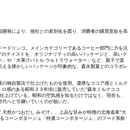
品開発により、他社との差別化を図り、消費者の購買意欲を高
。
ドードリンコ。メインカテゴリーであるコーヒー部門に力を注
”のテイストを、オリジナリティの高いパッケージと、高いク
」や「大果汁バトル ウルトラウォーター」など、親子で楽
伝える懐かしいパッケージが印象的な、森永製菓とのコラボレ
菓の独自製法で仕上げたものを使用。濃厚なココア感とミルク
トロ感のある昭和３３年頃に販売していた”森永ミルクココ
に仕上げている。昭和の空気感を知るだけではなく、現在も、
世代へと引継いでいくのが狙いだ。
天然かつおだし みそ汁」、上品な甘みが特徴の北海道産”大
あるコーンポタージュ「特濃コーンポタージュ」のフード系飲