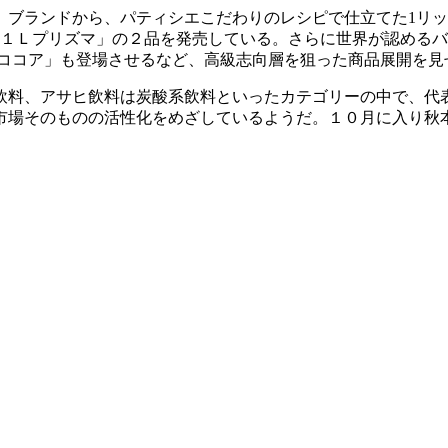
ブランドから、パティシエこだわりのレシピで仕立てた1リット
ク１Ｌプリズマ」の２品を発売している。さらに世界が認める
クココア」も登場させるなど、高級志向層を狙った商品展開を見
料、アサヒ飲料は炭酸系飲料といったカテゴリーの中で、代
市場そのものの活性化をめざしているようだ。１０月に入り秋