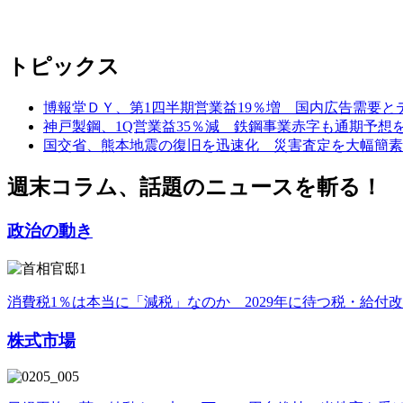
トピックス
博報堂ＤＹ、第1四半期営業益19％増 国内広告需要と
神戸製鋼、1Q営業益35％減 鉄鋼事業赤字も通期予想
国交省、熊本地震の復旧を迅速化 災害査定を大幅簡素
週末コラム、話題のニュースを斬る！
政治の動き
消費税1％は本当に「減税」なのか 2029年に待つ税・給付
株式市場