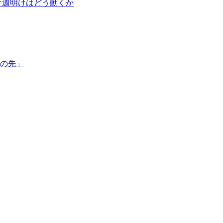
受け週明けはどう動くか
その先」