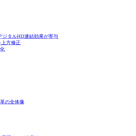
デジタルHD連結効果が寄与
を上方修正
化
改革の全体像