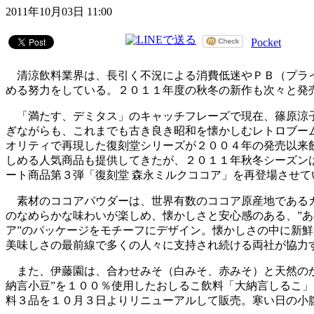
2011年10月03日 11:00
Pocket
清涼飲料業界は、長引く不況による消費低迷やＰＢ（プライ
める努力をしている。２０１１年度の秋冬の新作も次々と発
「満たす、デミタス」のキャッチフレーズで現在、篠原涼子
ぎながらも、これまでも古き良き昭和を懐かしむレトロブー
オリティで再現した復刻堂シリーズが２００４年の発売以来
しめる人気商品も提供してきたが、２０１１年秋冬シーズン
ート商品第３弾「復刻堂 森永ミルクココア」を再登場させて
素材のココアパウダーは、世界有数のココア原産地であるガ
のなめらかな味わいが楽しめ、懐かしさと安心感のある、”あ
ア”のパッケージをモチーフにデザイン。懐かしさの中に新
美味しさの最前線で多くの人々に支持され続ける両社が協力
また、伊藤園は、合わせみそ（白みそ、赤みそ）と天然のか
納言小豆”を１００％使用したおしるこ飲料「大納言しるこ
料３品を１０月３日よりリニューアルして販売。寒い日の小