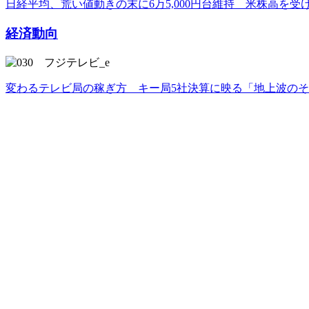
日経平均、荒い値動きの末に6万5,000円台維持 米株高を
経済動向
変わるテレビ局の稼ぎ方 キー局5社決算に映る「地上波の