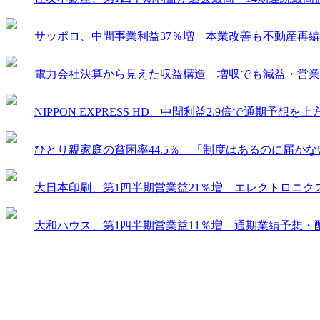
サッポロ、中間事業利益37％増 本業改善も不動産再
電力会社決算から見えた収益構造 増収でも減益・営業
NIPPON EXPRESS HD、中間利益2.9倍で通期予
ひとり親家庭の貧困率44.5％ 「制度はあるのに届か
大日本印刷、第1四半期営業益21％増 エレクトロニ
大和ハウス、第1四半期営業益11％増 通期業績予想・