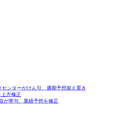
ータセンターがけん引、通期予想据え置き
を上方修正
利益が寄与、業績予想を修正