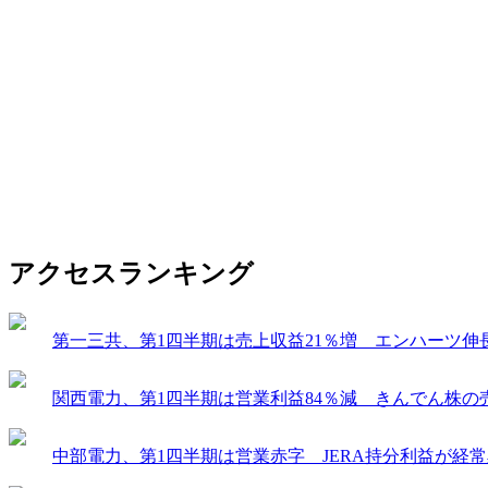
アクセスランキング
第一三共、第1四半期は売上収益21％増 エンハーツ伸
関西電力、第1四半期は営業利益84％減 きんでん株の
中部電力、第1四半期は営業赤字 JERA持分利益が経