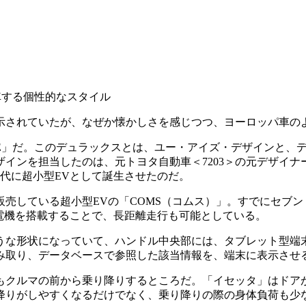
車する個性的なスタイル
されていたが、なぜか懐かしさを感じつつ、ヨーロッパ車の
E」だ。このデュラックスとは、ユー・アイズ・デザインと、
インを担当したのは、元トヨタ自動車＜7203＞の元デザイ
代に超小型EVとして誕生させたのだ。
売している超小型EVの「COMS（コムス）」。すでにセブン
電機を搭載することで、長距離走行も可能としている。
な形状になっていて、ハンドル中央部には、タブレット型端
み取り、データベースで参照した該当情報を、端末に表示させ
クルマの前から乗り降りするところだ。「イセッタ」はドアが横
降りがしやすくなるだけでなく、乗り降りの際の身体負荷も少