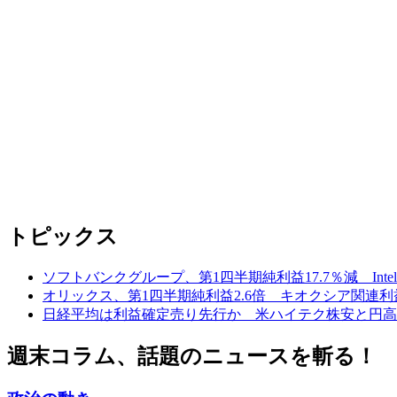
トピックス
ソフトバンクグループ、第1四半期純利益17.7％減 Inte
オリックス、第1四半期純利益2.6倍 キオクシア関連
日経平均は利益確定売り先行か 米ハイテク株安と円高
週末コラム、話題のニュースを斬る！