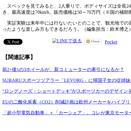
スペックを見てみると、2人乗りで、ボディサイズは全長2400×
き、最高速度は70km/h。販売価格は50～70万円（※国の
実証実験は来年中には行ないたいとのことで、観光地での運
ったような楽しみ方もできるだろう。（編集担当：鈴木博之
Pocket
【関連記事】
前2+後1の3ホイールが、新コミューターの牽引になるか？
SUBARUスポーツツアラー「LEVORG」に帰国子女の従姉
“ロングノーズ・ショートデッキ”がスポーツカーのデザイン
EUの二酸化炭素（CO2）削減計画は欧州メーカーをハイブ
「超小型電気自動車」＋「カーシェア」。コレが東京モータ