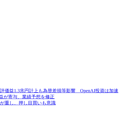
l評価益1.3兆円計上も為替差損等影響 OpenAI投資は加速
利益が寄与、業績予想を修正
が重し、押し目買いも意識