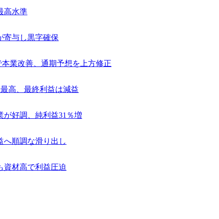
最高水準
が寄与し黒字確保
捗で本業改善、通期予想を上方修正
去最高、最終利益は減益
業が好調、純利益31％増
益へ順調な滑り出し
も資材高で利益圧迫