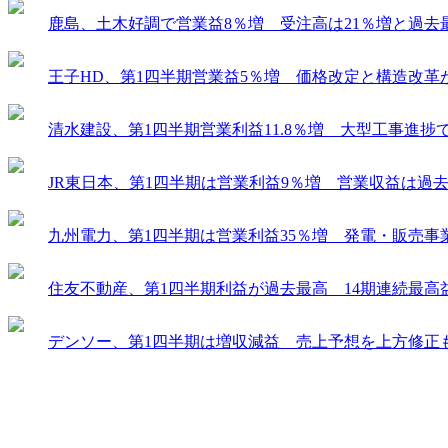
鹿島、土木好調で営業益8％増 受注高は21％増と過去
王子HD、第1四半期営業益5％増 価格改定と構造改革
清水建設、第1四半期営業利益11.8％増 大型工事進
JR東日本、第1四半期は営業利益9％増 営業収益は過
九州電力、第1四半期は営業利益35％増 発電・販売事
住友不動産、第1四半期利益が過去最高 14期連続最高
デンソー、第1四半期は増収減益 売上予想を上方修正