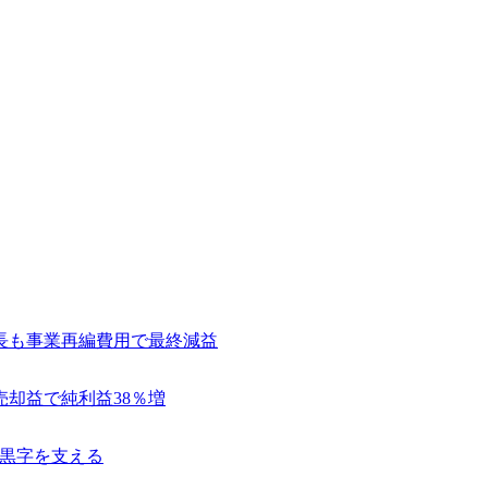
長も事業再編費用で最終減益
売却益で純利益38％増
常黒字を支える