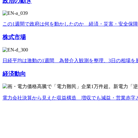
政治の動き
この1週間で政府は何を動かしたのか 経済・災害・安全保
株式市場
日経平均は激動の1週間 為替介入観測を整理、3日の相場を
経済動向
電力会社決算から見えた収益構造 増収でも減益・営業赤字