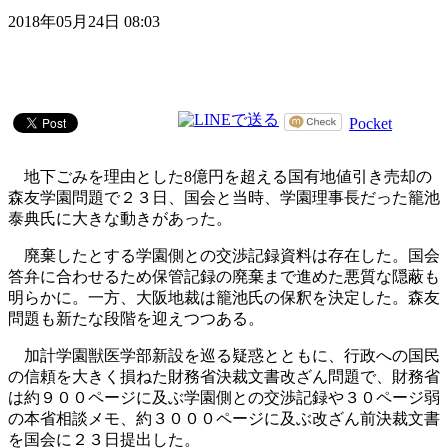
2018年05月24日 08:03
Pocket
地下ごみを理由とした8億円を超える国有地値引き売却の
森友学園問題で２３日、国会と当時、学園理事長だった籠池
泰典氏に大きな動きがあった。
廃棄したとする学園側との交渉記録資料は存在した。国会
答弁に合わせるため保管記録の廃棄まで進めた悪質な隠蔽も
明らかに。一方、大阪地裁は籠池氏の保釈を決定した。森友
問題も新たな段階を迎えつつある。
加計学園獣医学部新設を巡る疑惑とともに、行政への国民
の信頼を大きく損ねた財務省決裁文書改ざん問題で、財務省
は約９００ページに及ぶ学園側との交渉記録や３０ページ弱
の本省相談メモ、約３０００ページに及ぶ改ざん前決裁文書
を国会に２３日提出した。