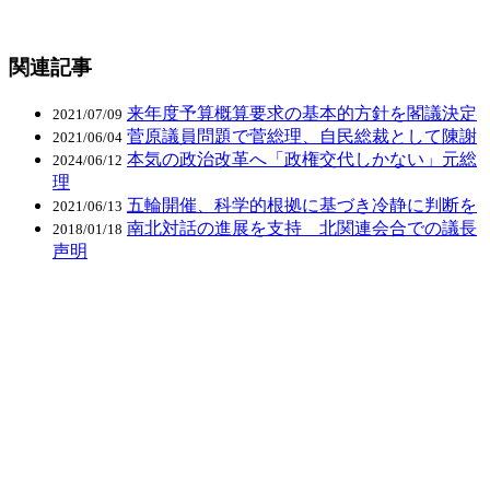
関連記事
来年度予算概算要求の基本的方針を閣議決定
2021/07/09
菅原議員問題で菅総理、自民総裁として陳謝
2021/06/04
本気の政治改革へ「政権交代しかない」元総
2024/06/12
理
五輪開催、科学的根拠に基づき冷静に判断を
2021/06/13
南北対話の進展を支持 北関連会合での議長
2018/01/18
声明