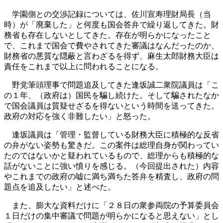
学園側との交渉記録については、佐川宣寿理財局長（当
時）が「廃棄した」と何度も国会答弁で繰り返してきた。財
務省も存在しないとしてきた。存在が明らかになったこと
で、これまで国会で費やされてきた審議はなんだったのか、
財務省の悪質な隠蔽と言わざるを得ず、麻生太郎財務大臣は
責任をこれまで以上に問われることになる。
野党筆頭理事で問題追及してきた逢坂誠二衆院議員は「こ
の１年、（政府は）国民を騙し続けた。そして騙されたなか
で国会議員は質疑せざるを得ないという時間を送ってきた。
政府の対応を強く非難したい」と怒った。
逢坂議員は「管理・監督している財務大臣に積極的な反省
の弁がない姿勢も驚きだ。この案件は総理自身が関わってい
たのではないかと疑われているもので、総理からも積極的な
話がないことに強い憤りを感じる。（今回提出された）内容
やこれまでの政府の嘘に満ち満ちた答弁を精査し、政府の問
題点を追及したい」と述べた。
また、膨大な資料だけに「２８日の衆参両院の予算委員会
１日だけの集中審議で問題が明らかになると思えない」とし