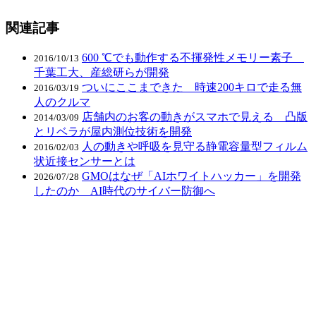
関連記事
600 ℃でも動作する不揮発性メモリー素子
2016/10/13
千葉工大、産総研らが開発
ついにここまできた 時速200キロで走る無
2016/03/19
人のクルマ
店舗内のお客の動きがスマホで見える 凸版
2014/03/09
とリベラが屋内測位技術を開発
人の動きや呼吸を見守る静電容量型フィルム
2016/02/03
状近接センサーとは
GMOはなぜ「AIホワイトハッカー」を開発
2026/07/28
したのか AI時代のサイバー防御へ