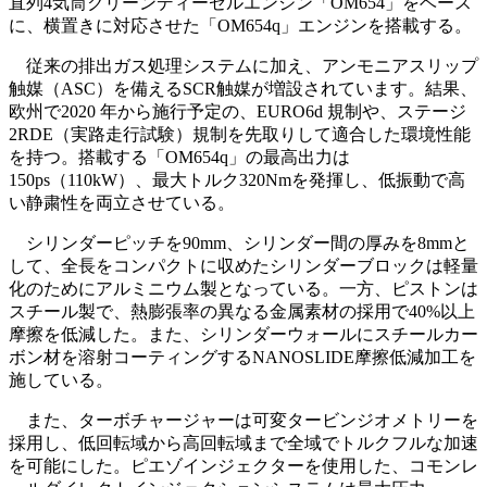
直列4気筒クリーンディーゼルエンジン「OM654」をベース
に、横置きに対応させた「OM654q」エンジンを搭載する。
従来の排出ガス処理システムに加え、アンモニアスリップ
触媒（ASC）を備えるSCR触媒が増設されています。結果、
欧州で2020 年から施行予定の、EURO6d 規制や、ステージ
2RDE（実路走行試験）規制を先取りして適合した環境性能
を持つ。搭載する「OM654q」の最高出力は
150ps（110kW）、最大トルク320Nmを発揮し、低振動で高
い静粛性を両立させている。
シリンダーピッチを90mm、シリンダー間の厚みを8mmと
して、全長をコンパクトに収めたシリンダーブロックは軽量
化のためにアルミニウム製となっている。一方、ピストンは
スチール製で、熱膨張率の異なる金属素材の採用で40%以上
摩擦を低減した。また、シリンダーウォールにスチールカー
ボン材を溶射コーティングするNANOSLIDE摩擦低減加工を
施している。
また、ターボチャージャーは可変タービンジオメトリーを
採用し、低回転域から高回転域まで全域でトルクフルな加速
を可能にした。ピエゾインジェクターを使用した、コモンレ