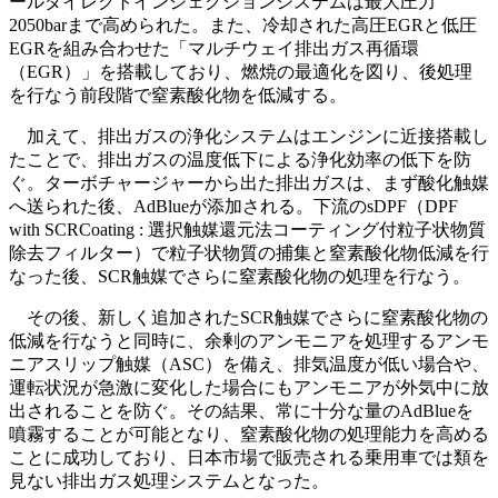
ールダイレクトインジェクションシステムは最大圧力
2050barまで高められた。また、冷却された高圧EGRと低圧
EGRを組み合わせた「マルチウェイ排出ガス再循環
（EGR）」を搭載しており、燃焼の最適化を図り、後処理
を行なう前段階で窒素酸化物を低減する。
加えて、排出ガスの浄化システムはエンジンに近接搭載し
たことで、排出ガスの温度低下による浄化効率の低下を防
ぐ。ターボチャージャーから出た排出ガスは、まず酸化触媒
へ送られた後、AdBlueが添加される。下流のsDPF（DPF
with SCRCoating : 選択触媒還元法コーティング付粒子状物質
除去フィルター）で粒子状物質の捕集と窒素酸化物低減を行
なった後、SCR触媒でさらに窒素酸化物の処理を行なう。
その後、新しく追加されたSCR触媒でさらに窒素酸化物の
低減を行なうと同時に、余剰のアンモニアを処理するアンモ
ニアスリップ触媒（ASC）を備え、排気温度が低い場合や、
運転状況が急激に変化した場合にもアンモニアが外気中に放
出されることを防ぐ。その結果、常に十分な量のAdBlueを
噴霧することが可能となり、窒素酸化物の処理能力を高める
ことに成功しており、日本市場で販売される乗用車では類を
見ない排出ガス処理システムとなった。