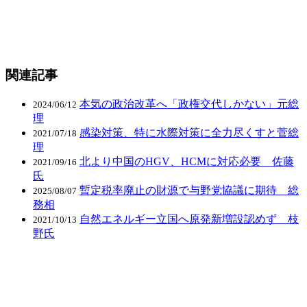
関連記事
本気の政治改革へ「政権交代しかない」元総
2024/06/12
理
感染対策、特に水際対策に全力尽くすと菅総
2021/07/18
理
北より中国のHGV、HCMに対応必要 佐藤
2021/09/16
氏
暫定税率廃止の財源で与野党協議に期待 総
2025/08/07
務相
自然エネルギー立国へ原発新増設認めず 枝
2021/10/13
野氏