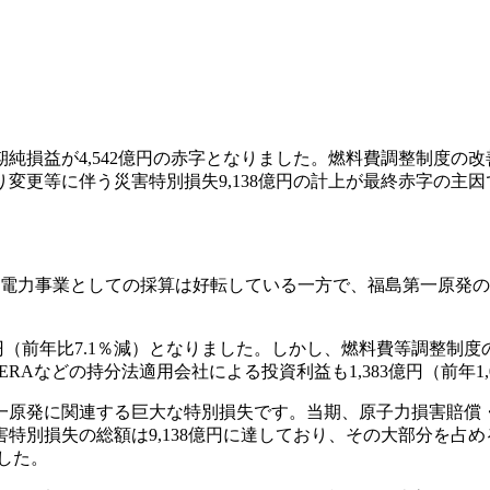
期純損益が4,542億円の赤字となりました。燃料費調整制度の改
変更等に伴う災害特別損失9,138億円の計上が最終赤字の主
、電力事業としての採算は好転している一方で、福島第一原発
億円（前年比7.1％減）となりました。しかし、燃料費等調整制
。JERAなどの持分法適用会社による投資利益も1,383億円（前
原発に関連する巨大な特別損失です。当期、原子力損害賠償
別損失の総額は9,138億円に達しており、その大部分を占める
した。