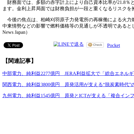
財務面では、多額の赤字計上により自己資本比率が21.8％と前
ます。金利上昇局面では財務負担が一段と重くなるリスクを
今後の焦点は、柏崎刈羽原子力発電所の再稼働による火力燃料
中東情勢などの影響で燃料価格等の見通しが不透明であるとして、売上
News Japan）
Pocket
【関連記事】
中部電力、純利益2277億円 JERA利益拡大で「総合エネル
関西電力、純利益3800億円 原発活用が支える“脱炭素時代”
九州電力、純利益1545億円 原発とICTが支える「複合イン