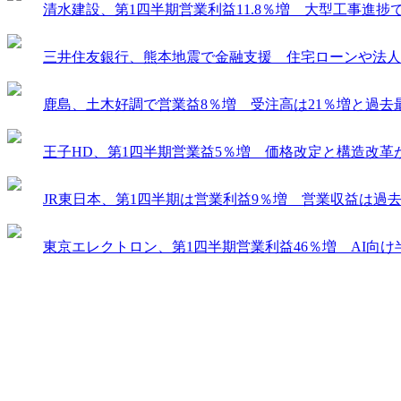
清水建設、第1四半期営業利益11.8％増 大型工事進
三井住友銀行、熊本地震で金融支援 住宅ローンや法人
鹿島、土木好調で営業益8％増 受注高は21％増と過去
王子HD、第1四半期営業益5％増 価格改定と構造改革
JR東日本、第1四半期は営業利益9％増 営業収益は過
東京エレクトロン、第1四半期営業利益46％増 AI向