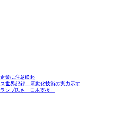
、企業に注意喚起
でギネス世界記録 電動化技術の実力示す
ランプ氏も「日本支援」