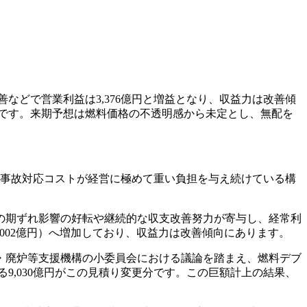
善などで営業利益は3,376億円と増益となり、収益力は改善傾
因です。来期予想は燃料価格の不透明感から未定とし、無配を
の事故対応コストが経営に極めて重い負担を与え続けている構
度の期ずれ影響の好転や継続的な収支改善努力が寄与し、経常利
年1,002億円）へ増加しており、収益力は改善傾向にあります。
・廃炉等支援機構の小委員会における議論を踏まえ、燃料デブ
9,030億円がこの見積り変更分です。この巨額計上の結果、