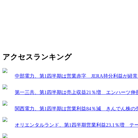
アクセスランキング
中部電力、第1四半期は営業赤字 JERA持分利益が経
第一三共、第1四半期は売上収益21％増 エンハーツ伸
関西電力、第1四半期は営業利益84％減 きんでん株の
オリエンタルランド、第1四半期営業利益23.1％増 