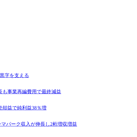
常黒字を支える
長も事業再編費用で最終減益
売却益で純利益38％増
テーマパーク収入が伸長し2桁増収増益