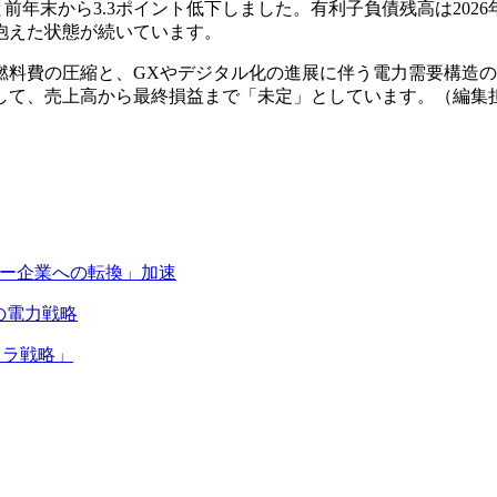
年末から3.3ポイント低下しました。有利子負債残高は2026年3
抱えた状態が続いています。
費の圧縮と、GXやデジタル化の進展に伴う電力需要構造の変
高から最終損益まで「未定」としています。（編集担当：エコノミック
ギー企業への転換」加速
の電力戦略
フラ戦略」