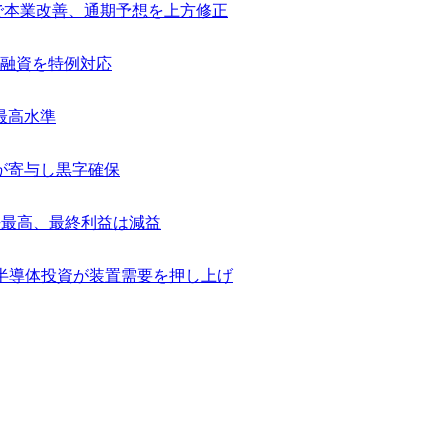
捗で本業改善、通期予想を上方修正
融資を特例対応
最高水準
が寄与し黒字確保
去最高、最終利益は減益
け半導体投資が装置需要を押し上げ