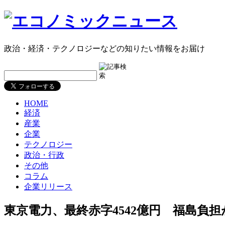
政治・経済・テクノロジーなどの知りたい情報をお届け
HOME
経済
産業
企業
テクノロジー
政治・行政
その他
コラム
企業リリース
東京電力、最終赤字4542億円 福島負