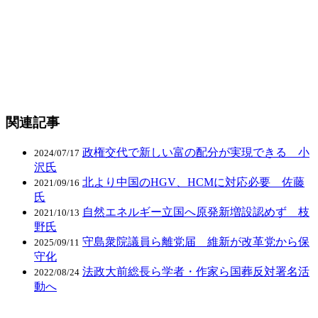
関連記事
政権交代で新しい富の配分が実現できる 小
2024/07/17
沢氏
北より中国のHGV、HCMに対応必要 佐藤
2021/09/16
氏
自然エネルギー立国へ原発新増設認めず 枝
2021/10/13
野氏
守島衆院議員ら離党届 維新が改革党から保
2025/09/11
守化
法政大前総長ら学者・作家ら国葬反対署名活
2022/08/24
動へ