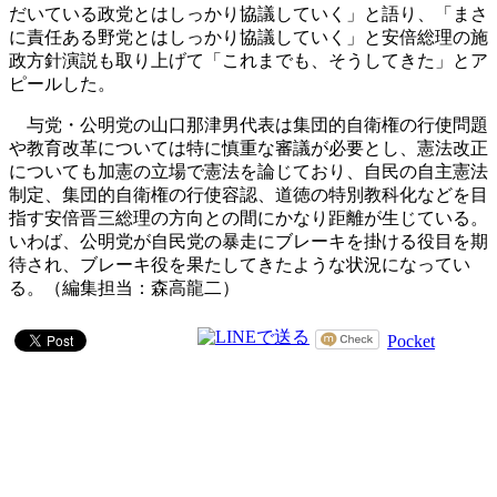
だいている政党とはしっかり協議していく」と語り、「まさ
に責任ある野党とはしっかり協議していく」と安倍総理の施
政方針演説も取り上げて「これまでも、そうしてきた」とア
ピールした。
与党・公明党の山口那津男代表は集団的自衛権の行使問題
や教育改革については特に慎重な審議が必要とし、憲法改正
についても加憲の立場で憲法を論じており、自民の自主憲法
制定、集団的自衛権の行使容認、道徳の特別教科化などを目
指す安倍晋三総理の方向との間にかなり距離が生じている。
いわば、公明党が自民党の暴走にブレーキを掛ける役目を期
待され、ブレーキ役を果たしてきたような状況になってい
る。（編集担当：森高龍二）
Pocket