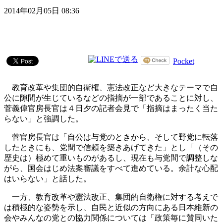
2014年02月05日 08:36
Pocket
教育改革や集団的自衛権、憲法改正など大きなテーマで自
公に隙間が生じているなどの指摘が一部であることに対し、
菅義偉官房長官は４日夕の記者会見で「指摘はまったく当た
らない」と強調した。
菅官房長官は「自公は与党のときから、そして野党に転落
したときにも、党間で信頼を築きあげてきた」とし「（その
歴史は）極めて重いものがあるし、現在も与党間で調整しな
がら、国会はじめ法案審議をすべて進めている。余計な心配
はいらない」と話した。
一方、教育改革や憲法改正、集団的自衛権に対する考えで
は積極的な姿勢を示し、自民と近似の方向にある日本維新の
会やみんなの党との協力関係については「政策毎に賛同いた