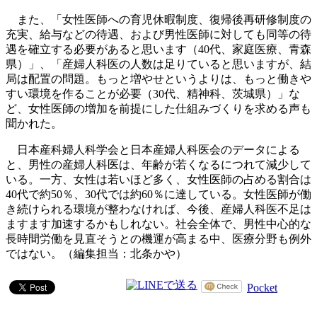
また、「女性医師への育児休暇制度、復帰後再研修制度の
充実、給与などの待遇、および男性医師に対しても同等の待
遇を確立する必要があると思います（40代、家庭医療、青森
県）」、「産婦人科医の人数は足りていると思いますが、結
局は配置の問題。もっと増やせというよりは、もっと働きや
すい環境を作ることが必要（30代、精神科、茨城県）」な
ど、女性医師の増加を前提にした仕組みづくりを求める声も
聞かれた。
日本産科婦人科学会と日本産婦人科医会のデータによる
と、男性の産婦人科医は、年齢が若くなるにつれて減少して
いる。一方、女性は若いほど多く、女性医師の占める割合は
40代で約50％、30代では約60％に達している。女性医師が働
き続けられる環境が整わなければ、今後、産婦人科医不足は
ますます加速するかもしれない。社会全体で、男性中心的な
長時間労働を見直そうとの機運が高まる中、医療分野も例外
ではない。（編集担当：北条かや）
Pocket