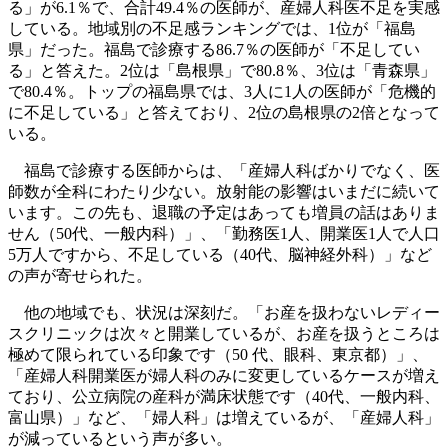
る」が6.1％で、合計49.4％の医師が、産婦人科医不足を実感
している。地域別の不足感ランキングでは、1位が「福島
県」だった。福島で診療する86.7％の医師が「不足してい
る」と答えた。2位は「島根県」で80.8％、3位は「青森県」
で80.4％。トップの福島県では、3人に1人の医師が「危機的
に不足している」と答えており、2位の島根県の2倍となって
いる。
福島で診療する医師からは、「産婦人科ばかりでなく、医
師数が全科にわたり少ない。放射能の影響はいまだに続いて
います。この先も、退職の予定はあっても増員の話はありま
せん（50代、一般内科）」、「勤務医1人、開業医1人で人口
5万人ですから、不足している（40代、脳神経外科）」など
の声が寄せられた。
他の地域でも、状況は深刻だ。「お産を扱わないレディー
スクリニックは次々と開業しているが、お産を扱うところは
極めて限られている印象です（50 代、眼科、東京都）」、
「産婦人科開業医が婦人科のみに変更しているケースが増え
ており、公立病院の産科が満床状態です（40代、一般内科、
富山県）」など、「婦人科」は増えているが、「産婦人科」
が減っているという声が多い。