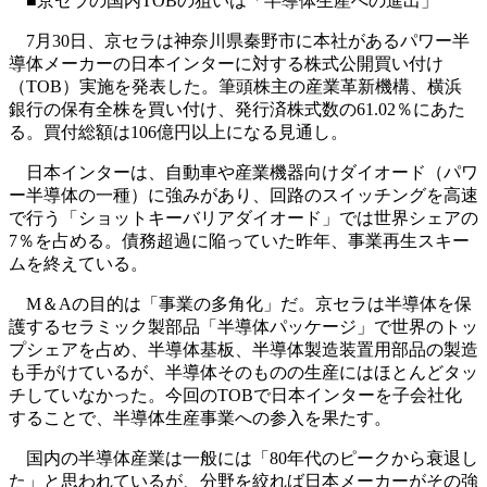
■京セラの国内TOBの狙いは「半導体生産への進出」
7月30日、京セラは神奈川県秦野市に本社があるパワー半
導体メーカーの日本インターに対する株式公開買い付け
（TOB）実施を発表した。筆頭株主の産業革新機構、横浜
銀行の保有全株を買い付け、発行済株式数の61.02％にあた
る。買付総額は106億円以上になる見通し。
日本インターは、自動車や産業機器向けダイオード（パワ
ー半導体の一種）に強みがあり、回路のスイッチングを高速
で行う「ショットキーバリアダイオード」では世界シェアの
7％を占める。債務超過に陥っていた昨年、事業再生スキー
ムを終えている。
M＆Aの目的は「事業の多角化」だ。京セラは半導体を保
護するセラミック製部品「半導体パッケージ」で世界のトッ
プシェアを占め、半導体基板、半導体製造装置用部品の製造
も手がけているが、半導体そのものの生産にはほとんどタッ
チしていなかった。今回のTOBで日本インターを子会社化
することで、半導体生産事業への参入を果たす。
国内の半導体産業は一般には「80年代のピークから衰退し
た」と思われているが、分野を絞れば日本メーカーがその強