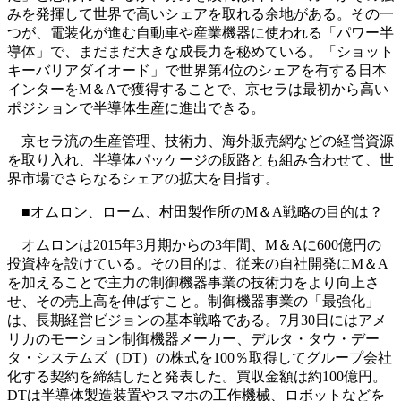
みを発揮して世界で高いシェアを取れる余地がある。その一
つが、電装化が進む自動車や産業機器に使われる「パワー半
導体」で、まだまだ大きな成長力を秘めている。「ショット
キーバリアダイオード」で世界第4位のシェアを有する日本
インターをM＆Aで獲得することで、京セラは最初から高い
ポジションで半導体生産に進出できる。
京セラ流の生産管理、技術力、海外販売網などの経営資源
を取り入れ、半導体パッケージの販路とも組み合わせて、世
界市場でさらなるシェアの拡大を目指す。
■オムロン、ローム、村田製作所のM＆A戦略の目的は？
オムロンは2015年3月期からの3年間、M＆Aに600億円の
投資枠を設けている。その目的は、従来の自社開発にM＆A
を加えることで主力の制御機器事業の技術力をより向上さ
せ、その売上高を伸ばすこと。制御機器事業の「最強化」
は、長期経営ビジョンの基本戦略である。7月30日にはアメ
リカのモーション制御機器メーカー、デルタ・タウ・デー
タ・システムズ（DT）の株式を100％取得してグループ会社
化する契約を締結したと発表した。買収金額は約100億円。
DTは半導体製造装置やスマホの工作機械、ロボットなどを