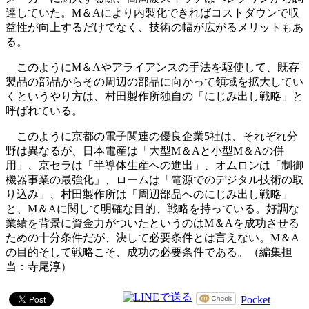
達していた。M＆Aにより内製化できればコストダウンで収
益性が向上するだけでなく、技術の幅が広がるメリットもあ
る。
このようにM＆Aやアライアンスの手法を駆使して、既存
製品の部品からその周辺の部品に向かって領域を拡大してい
くというやり方は、村田製作所独自の「にじみ出し戦略」と
呼ばれている。
このように京都の電子関連の優良企業5社は、それぞれ分
野は異なるが、日本電産は「大型M＆Aと小型M＆Aの併
用」、京セラは「半導体生産への進出」、オムロンは「制御
機器事業の最強化」、ロームは「電源でのデジタル技術の取
り込み」、村田製作所は「周辺部品へのにじみ出し戦略」
と、M＆Aに関して明確な目的、戦略を持っている。好調な
業績を背景に資金力がついたというのはM＆Aを成功させる
ための十分条件だが、決して必要条件とは言えない。M＆A
の目的そして戦略こそ、成功の必要条件である。（編集担
当：寺尾淳）
Pocket