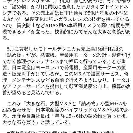
スチックレンズが主体で、精度に難点があった。それを補っ
た「詰め物」が7月に買収に合意したナガタオプトインドネ
シアである。その売上高は日本円換算で5億円程度の小型M
＆Aだが、温度変化に強いガラスレンズの技術を持っている
ので、衝突防止などADAS用の車載用カメラで高い精度を実
現できるメドが立った。技術的にみてそんな大きな意義があ
る。
5月に買収したモトールテクニカも売上高15億円程度の
「詰め物」だが、発電機、産業用モーターの設計・製造だけ
でなく修理やメンテナンスまで幅広く行っていることが重
要。日本電産はヨーロッパで発電機、産業用モーターの製
造・販売を手がけているが、このM＆Aで設置サービス、修
理、メンテナンスなども自前で行えるようになり、トータル
なアフターサービスを提供して顧客満足度の向上、採算の改
善が望めると見込んでいる。
これが「大きな石」大型M＆Aと「詰め物」小型M＆Aを
組み合わせる、日本電産流のハイブリッドなM＆A戦略であ
る。永守会長兼社長は「年内に5～6社の詰め物を買った後、
大きな石を買う」と話している。