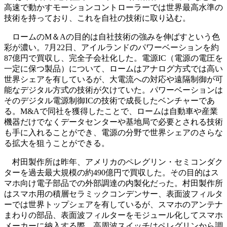
高速で動かすモーションコントローラーでは世界最高水準の
技術を持っており、これを自社の技術に取り込む。
ロームのM＆Aの目的は自社技術の強みを伸ばすという色
彩が濃い。7月22日、アイルランドのパワーベーションを約
87億円で買収し、完全子会社化した。電源IC（電源の電圧を
一定に保つ製品）について、ロームはアナログ方式では高い
世界シェアを有しているが、大電流への対応や遠隔制御が可
能なデジタル方式の技術が欠けていた。パワーベーションは
そのデジタル電源制御ICの技術で成長したベンチャーであ
る。M&Aで同社を獲得したことで、ロームは自動車や産業
機器だけでなくデータセンターや基地局で必要とされる技術
も手に入れることができ、電源の分野で世界シェアのさらな
る拡大を狙うことができる。
村田製作所は昨年、アメリカのペレグリン・セミコンダク
ターを過去最大規模の約490億円で買収した。その目的はス
マホ向け電子部品での外部調達の内製化だった。村田製作所
はスマホ用の積層セラミックコンデンサー、表面波フィルタ
ーでは世界トップシェアを有しているが、スマホのアンテナ
まわりの部品、表面波フィルターをモジュール化してスマホ
メーカーに納入する際、高周波スイッチはペレグリンから調