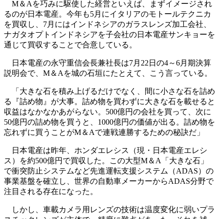
M＆Aを巧みに駆使した経営といえば、まずイメージされ
るのが日本電産。今年も5月にイタリアのモトールテクニカ
を買収し、7月にはインドネシアのガラスレンズ加工会社、
ナガタオプトインドネシアを子会社の日本電産サンキョーを
通じて買収することで合意している。
日本電産の永守重信会長兼社長は7月22日の4～6月期決算
説明会で、M＆Aを城の石垣にたとえて、こう言っている。
「大きな石を積み上げるだけでなく、間に小さな石を詰め
る『詰め物』が大事。詰め物を買わずに大きな石を載せると
収益はなかなかあがらない。500億円の会社を買って、次に
50億円の詰め物を買うと、1000億円の価値が出る。詰め物を
忘れずに買うことがM＆Aで連戦連勝するための秘訣だ」
日本電産は昨年、ホンダエレシス（現・日本電産エレシ
ス）を約500億円で買収した。この大型M＆A「大きな石」
で衝突防止システムなど先進運転支援システム（ADAS）の
事業基盤を確立し、世界の自動車メーカーからADAS分野で
注目される存在になった。
しかし、車載カメラ用レンズの技術は温度変化に弱いプラ