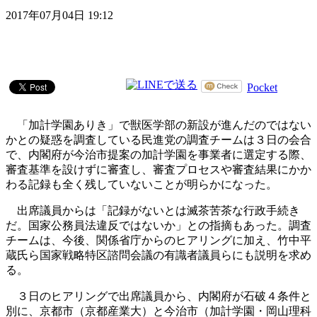
2017年07月04日 19:12
Pocket
「加計学園ありき」で獣医学部の新設が進んだのではない
かとの疑惑を調査している民進党の調査チームは３日の会合
で、内閣府が今治市提案の加計学園を事業者に選定する際、
審査基準を設けずに審査し、審査プロセスや審査結果にかか
わる記録も全く残していないことが明らかになった。
出席議員からは「記録がないとは滅茶苦茶な行政手続き
だ。国家公務員法違反ではないか」との指摘もあった。調査
チームは、今後、関係省庁からのヒアリングに加え、竹中平
蔵氏ら国家戦略特区諮問会議の有識者議員らにも説明を求め
る。
３日のヒアリングで出席議員から、内閣府が石破４条件と
別に、京都市（京都産業大）と今治市（加計学園・岡山理科