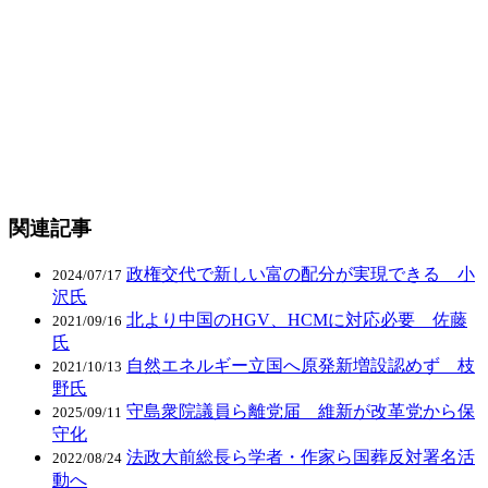
関連記事
政権交代で新しい富の配分が実現できる 小
2024/07/17
沢氏
北より中国のHGV、HCMに対応必要 佐藤
2021/09/16
氏
自然エネルギー立国へ原発新増設認めず 枝
2021/10/13
野氏
守島衆院議員ら離党届 維新が改革党から保
2025/09/11
守化
法政大前総長ら学者・作家ら国葬反対署名活
2022/08/24
動へ