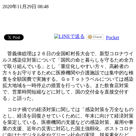
2020年11月29日 08:48
Pocket
菅義偉総理は２６日の全国町村長大会で、新型コロナウイ
ルス感染症対策について「国民の命と暮らしを守るため全力
で取り組んでいる」とし「重症化しやすい方々、高齢者の
方々をお守りするために医療機関や介護施設では集中的な検
査を全額国費で実施する。ＧｏＴｏトラベルについては感染
拡大地域を一時停止の措置を行っている。また飲食店対策
で、営業時間短縮などに対して、国の交付金を直接交付す
る」と語った。
コロナ禍での経済対策に関しては「感染対策を万全なもの
とし、経済を回復させていくために、年末に向けて経済対策
を策定している。医療機関の支援などの感染対策、雇用や事
業の支援、近年の災害に対応した国土強靱化、ポストコロナ
に向けたデジタル化やグリーン社会の実現、脱炭素化など、