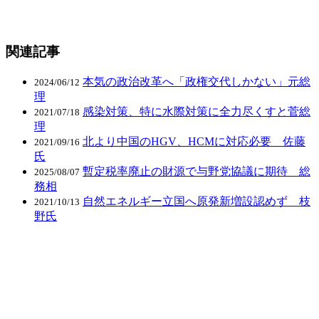
関連記事
本気の政治改革へ「政権交代しかない」元総
2024/06/12
理
感染対策、特に水際対策に全力尽くすと菅総
2021/07/18
理
北より中国のHGV、HCMに対応必要 佐藤
2021/09/16
氏
暫定税率廃止の財源で与野党協議に期待 総
2025/08/07
務相
自然エネルギー立国へ原発新増設認めず 枝
2021/10/13
野氏