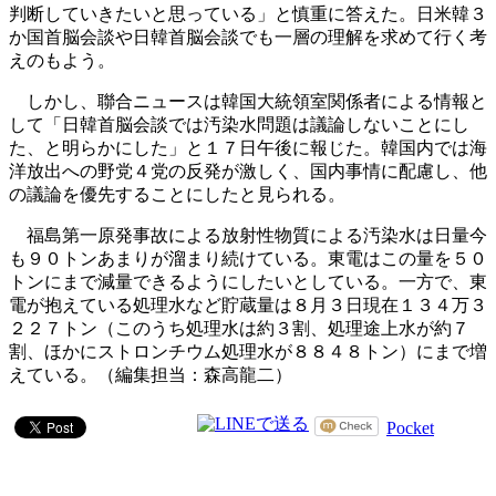
判断していきたいと思っている」と慎重に答えた。日米韓３
か国首脳会談や日韓首脳会談でも一層の理解を求めて行く考
えのもよう。
しかし、聯合ニュースは韓国大統領室関係者による情報と
して「日韓首脳会談では汚染水問題は議論しないことにし
た、と明らかにした」と１７日午後に報じた。韓国内では海
洋放出への野党４党の反発が激しく、国内事情に配慮し、他
の議論を優先することにしたと見られる。
福島第一原発事故による放射性物質による汚染水は日量今
も９０トンあまりが溜まり続けている。東電はこの量を５０
トンにまで減量できるようにしたいとしている。一方で、東
電が抱えている処理水など貯蔵量は８月３日現在１３４万３
２２７トン（このうち処理水は約３割、処理途上水が約７
割、ほかにストロンチウム処理水が８８４８トン）にまで増
えている。（編集担当：森高龍二）
Pocket