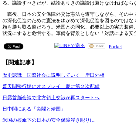
る。議論すべきだが、結論ありきの議論は避けなければなら
戦後、日本の安全保障外交は憲法を遵守しながら、その中で
の深化促進のために憲法をゆがめて深化促進を図るのではな
頼を勝ち取る道だろう。米国との同化、必要以上の実力装備
状況にすると危惧する。軍備を背景としない「対話による安
Pocket
【関連記事】
歴史認識 国際社会に説明していく 岸田外相
普天間飛行場にオスプレイ 夏に第２次配備
日露首脳会談で北方領土交渉が再スタートへ
日中間にある「尖閣と靖国」
米国の核傘下の日本の安全保障浮き彫りに