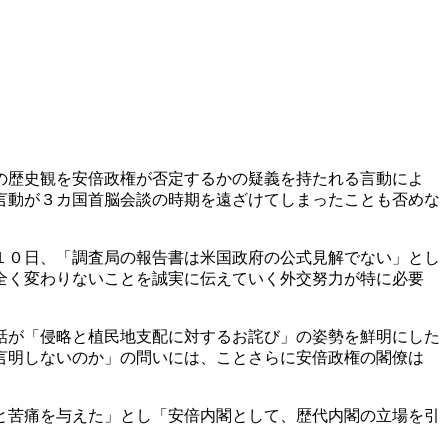
の歴史観を安倍政権が否定するかの疑義を持たれる言動によ
言動が３カ国首脳会談の時期を遠ざけてしまったことも否めな
１０日、「調査局の報告書は米国政府の公式見解でない」とし
全く変わりないことを誠実に伝えていく外交努力が特に必要
話が「侵略と植民地支配に対するお詫び」の姿勢を鮮明にした
言明しないのか」の問いには、ことさらに安倍政権の閣僚は
と苦痛を与えた」とし「安倍内閣として、歴代内閣の立場を引