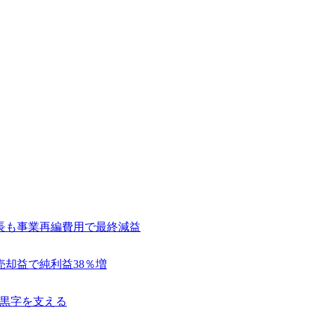
長も事業再編費用で最終減益
売却益で純利益38％増
常黒字を支える