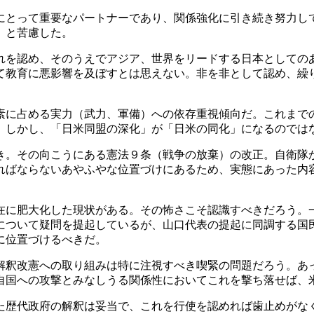
とって重要なパートナーであり、関係強化に引き続き努力し
」と苦慮した。
を認め、そのうえでアジア、世界をリードする日本としての
て教育に悪影響を及ぼすとは思えない。非を非として認め、繰
に占める実力（武力、軍備）への依存重視傾向だ。これまで
。しかし、「日米同盟の深化」が「日米の同化」になるのでは
。その向こうにある憲法９条（戦争の放棄）の改正。自衛隊
ればならないあやふやな位置づけにあるため、実態にあった内
に肥大化した現状がある。その怖さこそ認識すべきだろう。
について疑問を提起しているが、山口代表の提起に同調する国
に位置づけるべきだ。
釈改憲への取り組みは特に注視すべき喫緊の問題だろう。あ
自国への攻撃とみなしうる関係性においてこれを撃ち落せば、
歴代政府の解釈は妥当で、これを行使を認めれば歯止めがな