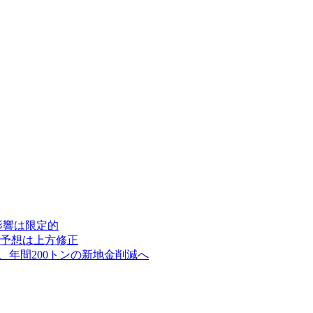
影響は限定的
高予想は上方修正
、年間200トンの新地金削減へ