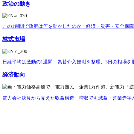
政治の動き
この1週間で政府は何を動かしたのか 経済・災害・安全保
株式市場
日経平均は激動の1週間 為替介入観測を整理、3日の相場を
経済動向
電力会社決算から見えた収益構造 増収でも減益・営業赤字