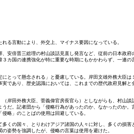
たれる言動により、外交上、マイナス要因になっている。
、安倍晋三総理の村山談話見直し発言など、従前の日本政府
韓３カ国の連携強化が特に重要な時期にもかかわらず、一連の
にとって懸念される」と憂慮している。岸田文雄外務大臣は
事実であり、歴史認識においては、これまでの歴代政府見解と
（岸田外務大臣、菅義偉官房長官ら）としながらも、村山談
ようだ。記者団から「侵略行為があったのか、なかったのか。
「侵略」のことばの使用は回避している。
多くの国々、とりわけアジア諸国の人々に対し、多くの損害
閣の姿勢を強調したが、侵略の言葉は使用を避けた。