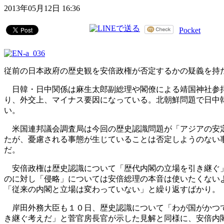
2013年05月12日 16:36
Pocket
従前の日本政府の歴史観を安倍政権が否定するかの疑義を持
日韓・日中関係は麻生太郎副総理や閣僚による靖国神社参拝
り、外交上、マイナス要因になっている。北朝鮮問題で日中
い。
米国連邦議会調査局は今回の歴史認識問題が「アジアの安定
たが、憂慮される事態が生じていることは否定しようのない
だ。
安倍政権は歴史認識について「歴代内閣の立場を引き継ぐ」
のに対し「侵略」については安倍総理の本音は使いたくない
「従来の内閣と立場は変わっていない」と繰り返すばかり。
岸田外務大臣も１０日、歴史認識について「わが国がかつて
き継ぐ考えだ」と菅官房長官が示した見解と同様に、安倍内