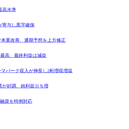
最高水準
が寄与し黒字確保
捗で本業改善、通期予想を上方修正
去最高、最終利益は減益
テーマパーク収入が伸長し2桁増収増益
業が好調、純利益31％増
融資を特例対応