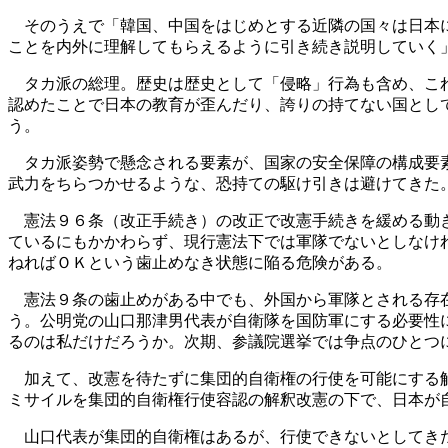
そのうえで「韓国、中国をはじめとする近隣の国々は日本に
ことを内外に理解してもらえるように引き続き説明していく
タカ派の総理。歴史は歴史として「侵略」行為も含め、これ
認めたことで日本の教育が歪んだり、誇りの持てない国とし
う。
タカ派姿勢で懸念される要素が、国家の安全保障の構成要素
武力をちらつかせるような、恐持ての駆け引きは避けてきた
憲法９６条（改正手続き）の改正で改憲手続きを緩める動き
ているにもかかわらず、現行憲法下では軍隊でないとしなけ
ねればＯＫという歯止めなき状態に陥る危険がある。
憲法９条の歯止めがある中でも、外国から軍隊とされる存在
う。公明党の山口那津男代表が自衛隊を国防軍にする必要性
るのは私だけだろうか。次期、参議院選挙では争点のひとつ
加えて、改憲を待たずに集団的自衛権の行使を可能にする解
ミサイルを集団的自衛権行使容認の解釈改憲の下で、日本が
山口代表が集団的自衛権はあるが、行使できないとしてきた