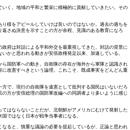
ていく。地域の平和と繁栄に積極的に貢献していきたい。その
あり様をアピールしていけば良いのではないか。過去の過ちを
り返さぬ決意を示すことの方が余程、見識のある教育になろ
の政府は対話による平和外交を最重視してきた。対話の背景に
ないかと思われる動きが安倍政権発足以来、加速している。
から国防軍への動き。自衛隊の存在が海外から軍隊と認識され
容に改憲すべきという論理。これこそ、既成事実をどんどん重
一方で、現行の自衛隊を違憲として批判する国民はいないだろ
民の方が安倍総理の国防軍改編への同調者より多いように感じ
ってはならないことだが、北朝鮮がアメリカにむけて発射した
米国ではなく日本が戦争当事者になる。
くなると、慎重な議論の必要を提起しているが、正論と思われ