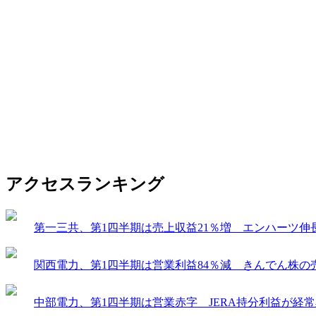
アクセスランキング
第一三共、第1四半期は売上収益21％増 エンハーツ伸
関西電力、第1四半期は営業利益84％減 きんでん株の
中部電力、第1四半期は営業赤字 JERA持分利益が経