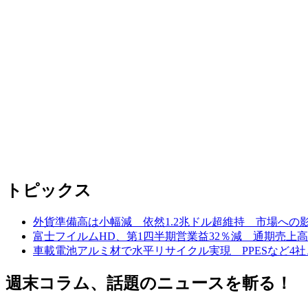
トピックス
外貨準備高は小幅減 依然1.2兆ドル超維持 市場への
富士フイルムHD、第1四半期営業益32％減 通期売上
車載電池アルミ材で水平リサイクル実現 PPESなど4社
週末コラム、話題のニュースを斬る！