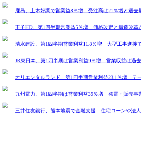
鹿島、土木好調で営業益8％増 受注高は21％増と過去
王子HD、第1四半期営業益5％増 価格改定と構造改革
清水建設、第1四半期営業利益11.8％増 大型工事進
JR東日本、第1四半期は営業利益9％増 営業収益は過
オリエンタルランド、第1四半期営業利益23.1％増 
九州電力、第1四半期は営業利益35％増 発電・販売事
三井住友銀行、熊本地震で金融支援 住宅ローンや法人