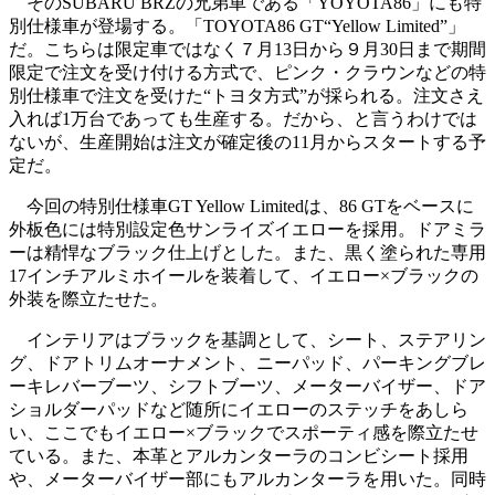
そのSUBARU BRZの兄弟車である「YOYOTA86」にも特
別仕様車が登場する。「TOYOTA86 GT“Yellow Limited”」
だ。こちらは限定車ではなく７月13日から９月30日まで期間
限定で注文を受け付ける方式で、ピンク・クラウンなどの特
別仕様車で注文を受けた“トヨタ方式”が採られる。注文さえ
入れば1万台であっても生産する。だから、と言うわけでは
ないが、生産開始は注文が確定後の11月からスタートする予
定だ。
今回の特別仕様車GT Yellow Limitedは、86 GTをベースに
外板色には特別設定色サンライズイエローを採用。ドアミラ
ーは精悍なブラック仕上げとした。また、黒く塗られた専用
17インチアルミホイールを装着して、イエロー×ブラックの
外装を際立たせた。
インテリアはブラックを基調として、シート、ステアリン
グ、ドアトリムオーナメント、ニーパッド、パーキングブレ
ーキレバーブーツ、シフトブーツ、メーターバイザー、ドア
ショルダーパッドなど随所にイエローのステッチをあしら
い、ここでもイエロー×ブラックでスポーティ感を際立たせ
ている。また、本革とアルカンターラのコンビシート採用
や、メーターバイザー部にもアルカンターラを用いた。同時