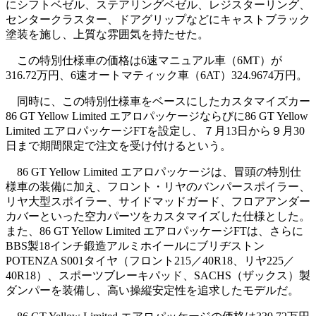
にシフトベゼル、ステアリングベゼル、レジスターリング、
センタークラスター、ドアグリップなどにキャストブラック
塗装を施し、上質な雰囲気を持たせた。
この特別仕様車の価格は6速マニュアル車（6MT）が
316.72万円、6速オートマティック車（6AT）324.9674万円。
同時に、この特別仕様車をベースにしたカスタマイズカー
86 GT Yellow Limited エアロパッケージならびに86 GT Yellow
Limited エアロパッケージFTを設定し、７月13日から９月30
日まで期間限定で注文を受け付けるという。
86 GT Yellow Limited エアロパッケージは、冒頭の特別仕
様車の装備に加え、フロント・リヤのバンパースポイラー、
リヤ大型スポイラー、サイドマッドガード、フロアアンダー
カバーといった空力パーツをカスタマイズした仕様とした。
また、86 GT Yellow Limited エアロパッケージFTは、さらに
BBS製18インチ鍛造アルミホイールにブリヂストン
POTENZA S001タイヤ（フロント215／40R18、リヤ225／
40R18）、スポーツブレーキパッド、SACHS（ザックス）製
ダンパーを装備し、高い操縦安定性を追求したモデルだ。