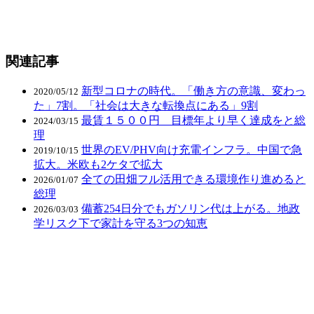
関連記事
新型コロナの時代。「働き方の意識、変わっ
2020/05/12
た」7割。「社会は大きな転換点にある」9割
最賃１５００円 目標年より早く達成をと総
2024/03/15
理
世界のEV/PHV向け充電インフラ。中国で急
2019/10/15
拡大。米欧も2ケタで拡大
全ての田畑フル活用できる環境作り進めると
2026/01/07
総理
備蓄254日分でもガソリン代は上がる。地政
2026/03/03
学リスク下で家計を守る3つの知恵