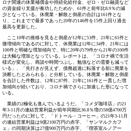
ロナ関連の休業補償金や持続化給付金、ゼロ・ゼロ融資など
の資金繰り支援が奏功したためか、61件と前年比8.9％の減
少となっている。休廃業・解散と倒産の合計は161件とな
り、これまでで最多であった20年の146件を15件上回り過去
最高を更新した。
ここ10年の推移を見ると倒産が12年に53件、21年に61件と
微増傾向であるのに対して、休廃業は12年に34件、21年には
100件と明確な増加傾向で、特に20年の79件から21年の100件
は大幅な増加となっている。レポートは、「コロナ禍で生活
様式が変化し、商談や時間つぶし、勉強などの需要も減って
いる」、「先行きが見えず、債務超過に転落する前に廃業を
決断したとみられる」と分析している。休廃業・解散と倒産
を合計した件数は、12年に87件、21年に161件と一貫した増
加傾向が続いており、コロナ禍でさらに加速した形になって
いる。
業績の2極化も進んでいるようだ。「コメダ珈琲店」の21
年3-11月の連結営業利益が前年同期比36.8％増の58億4700万
円だったのに対して、「ドトール・コーヒー」の21年3-11月
の連結営業利益は9億2100万円の赤字、「サンマルクカフ
ェ」の同期決算は27億900万円の赤字、「喫茶室ルノアー