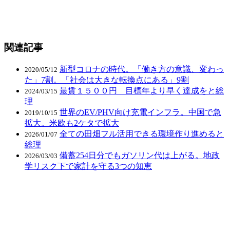
関連記事
新型コロナの時代。「働き方の意識、変わっ
2020/05/12
た」7割。「社会は大きな転換点にある」9割
最賃１５００円 目標年より早く達成をと総
2024/03/15
理
世界のEV/PHV向け充電インフラ。中国で急
2019/10/15
拡大。米欧も2ケタで拡大
全ての田畑フル活用できる環境作り進めると
2026/01/07
総理
備蓄254日分でもガソリン代は上がる。地政
2026/03/03
学リスク下で家計を守る3つの知恵