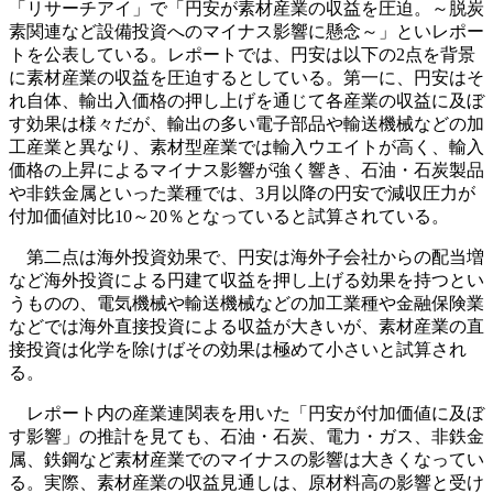
「リサーチアイ」で「円安が素材産業の収益を圧迫。～脱炭
素関連など設備投資へのマイナス影響に懸念～」といレポー
トを公表している。レポートでは、円安は以下の2点を背景
に素材産業の収益を圧迫するとしている。第一に、円安はそ
れ自体、輸出入価格の押し上げを通じて各産業の収益に及ぼ
す効果は様々だが、輸出の多い電子部品や輸送機械などの加
工産業と異なり、素材型産業では輸入ウエイトが高く、輸入
価格の上昇によるマイナス影響が強く響き、石油・石炭製品
や非鉄金属といった業種では、3月以降の円安で減収圧力が
付加価値対比10～20％となっていると試算されている。
第二点は海外投資効果で、円安は海外子会社からの配当増
など海外投資による円建て収益を押し上げる効果を持つとい
うものの、電気機械や輸送機械などの加工業種や金融保険業
などでは海外直接投資による収益が大きいが、素材産業の直
接投資は化学を除けばその効果は極めて小さいと試算され
る。
レポート内の産業連関表を用いた「円安が付加価値に及ぼ
す影響」の推計を見ても、石油・石炭、電力・ガス、非鉄金
属、鉄鋼など素材産業でのマイナスの影響は大きくなってい
る。実際、素材産業の収益見通しは、原材料高の影響と受け