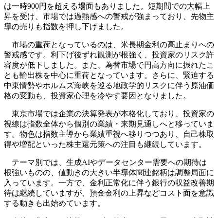
は一時900円を超える場面もありました。短期間での大幅上
昇を受け、市場では過熱感への警戒が強まっており、先物主
導の売りも指数を押し下げました。
市場の重荷となっているのは、米長期金利の高止まりへの
警戒感です。利下げ後ずれ観測が根強く、投資家のリスク許
容度が低下しました。また、為替市場で円高方向に振れたこ
とも輸出株を中心に重荷となっています。さらに、緊迫する
中東情勢やホルムズ海峡を巡る地政学的リスクに伴う原油価
格の変動も、投資家心理を冷やす要因となりました。
東京市場では企業の決算発表が本格化しており、投資家の
視線は指数全体から個別の業績・来期見通しへと移っていま
す。物色は指数主導から業績重視へ移りつつあり、自己株取
得や増配といった株主還元策への注目も継続しています。
テーマ別では、生成AIやデータセンター需要への期待は
根強いものの、値動きの大きい半導体関連銘柄は調整局面に
入っています。一方で、金利正常化に伴う銀行の収益改善期
待は継続していますが、預金金利の上昇などコスト面を意識
する動きも出始めています。