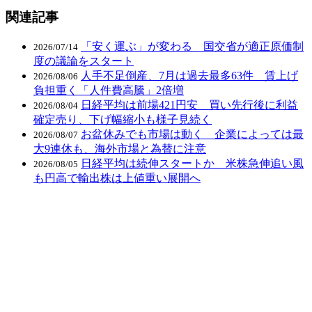
関連記事
「安く運ぶ」が変わる 国交省が適正原価制
2026/07/14
度の議論をスタート
人手不足倒産、7月は過去最多63件 賃上げ
2026/08/06
負担重く「人件費高騰」2倍増
日経平均は前場421円安 買い先行後に利益
2026/08/04
確定売り、下げ幅縮小も様子見続く
お盆休みでも市場は動く 企業によっては最
2026/08/07
大9連休も、海外市場と為替に注意
日経平均は続伸スタートか 米株急伸追い風
2026/08/05
も円高で輸出株は上値重い展開へ