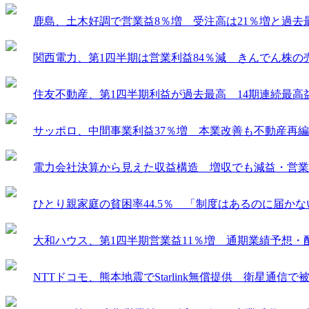
鹿島、土木好調で営業益8％増 受注高は21％増と過去
関西電力、第1四半期は営業利益84％減 きんでん株の
住友不動産、第1四半期利益が過去最高 14期連続最高
サッポロ、中間事業利益37％増 本業改善も不動産再
電力会社決算から見えた収益構造 増収でも減益・営業
ひとり親家庭の貧困率44.5％ 「制度はあるのに届か
大和ハウス、第1四半期営業益11％増 通期業績予想・
NTTドコモ、熊本地震でStarlink無償提供 衛星通信