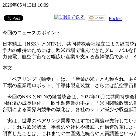
2026年05月13日 10:09
Pocket
今回のニュースのポイント
日本精工（NSK）とNTNは、共同持株会社設立による経営
争力の維持のためには、欧米市場で進んできたグローバルな
力発電、航空宇宙など幅広い産業を支える基幹部品であり、
本文
「ベアリング（軸受）」は、「産業の米」とも称され、あら
工場の産業用ロボット、半導体製造装置、さらには航空宇宙
今回のNSKとNTNの経営統合は、2027年10月に共同
国経済の成長鈍化」「欧州製造業の不振」「米国関税政策の
台頭による業界内競争の激化は、各社のシェア減少や収益低
実は、世界のベアリング業界ではすでに再編が先行していま
す。これら欧米勢は、事業の分社化や徹底した構造改革によ
明言したことは、これまでの生産拠点統合や人員調整といっ