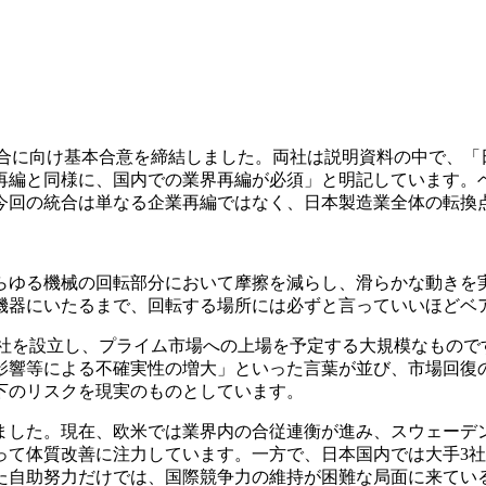
統合に向け基本合意を締結しました。両社は説明資料の中で、
再編と同様に、国内での業界再編が必須」と明記しています。
今回の統合は単なる企業再編ではなく、日本製造業全体の転換
ゆる機械の回転部分において摩擦を減らし、滑らかな動きを
機器にいたるまで、回転する場所には必ずと言っていいほどベ
持株会社を設立し、プライム市場への上場を予定する大規模なもの
影響等による不確実性の増大」といった言葉が並び、市場回復
下のリスクを現実のものとしています。
した。現在、欧米では業界内の合従連衡が進み、スウェーデン
って体質改善に注力しています。一方で、日本国内では大手3
た自助努力だけでは、国際競争力の維持が困難な局面に来てい