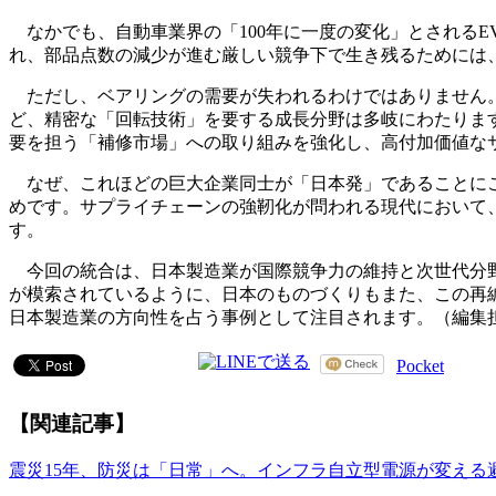
なかでも、自動車業界の「100年に一度の変化」とされる
れ、部品点数の減少が進む厳しい競争下で生き残るためには
ただし、ベアリングの需要が失われるわけではありません。A
ど、精密な「回転技術」を要する成長分野は多岐にわたりま
要を担う「補修市場」への取り組みを強化し、高付加価値な
なぜ、これほどの巨大企業同士が「日本発」であることにこ
めです。サプライチェーンの強靭化が問われる現代において
す。
今回の統合は、日本製造業が国際競争力の維持と次世代分野
が模索されているように、日本のものづくりもまた、この再
日本製造業の方向性を占う事例として注目されます。（編集担当：エコノミック
Pocket
【関連記事】
震災15年、防災は「日常」へ。インフラ自立型電源が変える