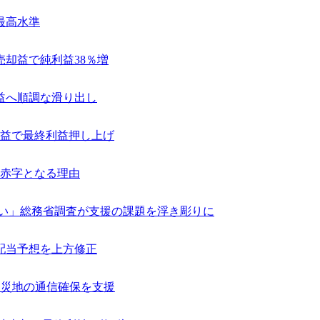
最高水準
売却益で純利益38％増
益へ順調な滑り出し
編益で最終利益押し上げ
赤字となる理由
ない」総務省調査が支援の課題を浮き彫りに
配当予想を上方修正
で被災地の通信確保を支援