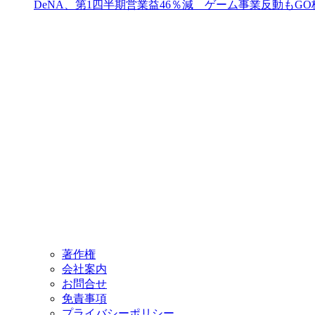
DeNA、第1四半期営業益46％減 ゲーム事業反動もG
著作権
会社案内
お問合せ
免責事項
プライバシーポリシー