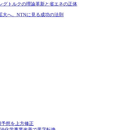
ングトルクの理論革新と省エネの正体
拡大へ。NTNに見る成功の法則
期予想を上方修正
石油化学事業改善で黒字転換