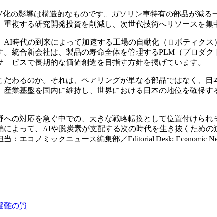
EV化の影響は構造的なものです。ガソリン車特有の部品が減る
、重複する研究開発投資を削減し、次世代技術へリソースを集
I時代の到来によって加速する工場の自動化（ロボティクス）
す。統合新会社は、製品の寿命全体を管理するPLM（プロダク
サービスで長期的な価値創造を目指す方針を掲げています。
だわるのか。それは、ベアリングが単なる部品ではなく、日
、産業基盤を国内に維持し、世界における日本の地位を確保す
への対応を急ぐ中での、大きな戦略転換として位置付けられ
編によって、AIや脱炭素が支配する次の時代を生き抜くための
ニュース編集部／Editorial Desk: Economic News
避難の質