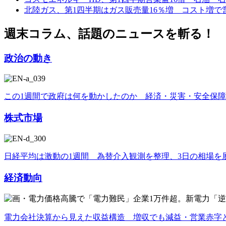
北陸ガス、第1四半期はガス販売量16％増 コスト増で
週末コラム、話題のニュースを斬る！
政治の動き
この1週間で政府は何を動かしたのか 経済・災害・安全保
株式市場
日経平均は激動の1週間 為替介入観測を整理、3日の相場を
経済動向
電力会社決算から見えた収益構造 増収でも減益・営業赤字