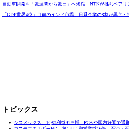
自動車開発を「数週間から数日」へ短縮 NTNが挑むベアリ
「GDP世界4位」目前のインド市場、日系企業の8割が黒字・
トピックス
シスメックス、1Q純利益91％増 欧米や国内好調で通
コスモエネルギーHD、第1四半期営業益16倍 石油・