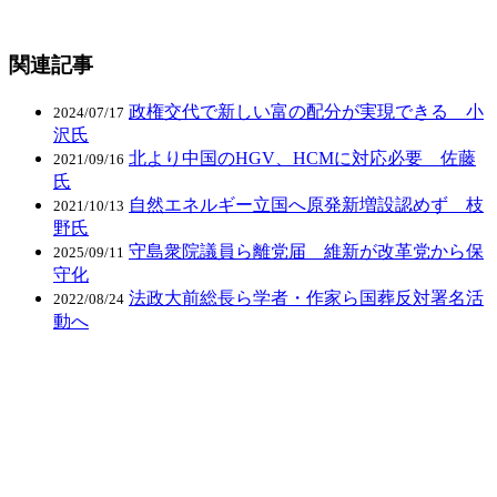
関連記事
政権交代で新しい富の配分が実現できる 小
2024/07/17
沢氏
北より中国のHGV、HCMに対応必要 佐藤
2021/09/16
氏
自然エネルギー立国へ原発新増設認めず 枝
2021/10/13
野氏
守島衆院議員ら離党届 維新が改革党から保
2025/09/11
守化
法政大前総長ら学者・作家ら国葬反対署名活
2022/08/24
動へ