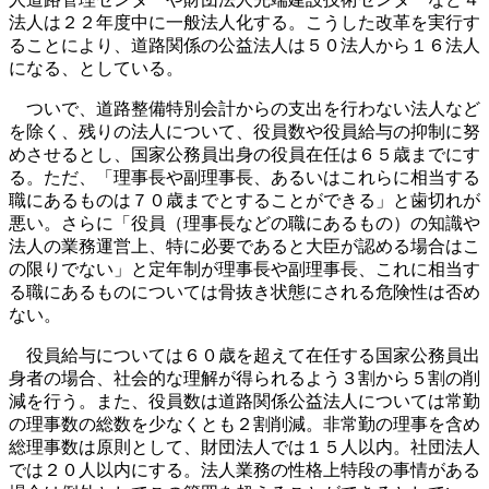
法人は２２年度中に一般法人化する。こうした改革を実行す
ることにより、道路関係の公益法人は５０法人から１６法人
になる、としている。
ついで、道路整備特別会計からの支出を行わない法人など
を除く、残りの法人について、役員数や役員給与の抑制に努
めさせるとし、国家公務員出身の役員在任は６５歳までにす
る。ただ、「理事長や副理事長、あるいはこれらに相当する
職にあるものは７０歳までとすることができる」と歯切れが
悪い。さらに「役員（理事長などの職にあるもの）の知識や
法人の業務運営上、特に必要であると大臣が認める場合はこ
の限りでない」と定年制が理事長や副理事長、これに相当す
る職にあるものについては骨抜き状態にされる危険性は否め
ない。
役員給与については６０歳を超えて在任する国家公務員出
身者の場合、社会的な理解が得られるよう３割から５割の削
減を行う。また、役員数は道路関係公益法人については常勤
の理事数の総数を少なくとも２割削減。非常勤の理事を含め
総理事数は原則として、財団法人では１５人以内。社団法人
では２０人以内にする。法人業務の性格上特段の事情がある