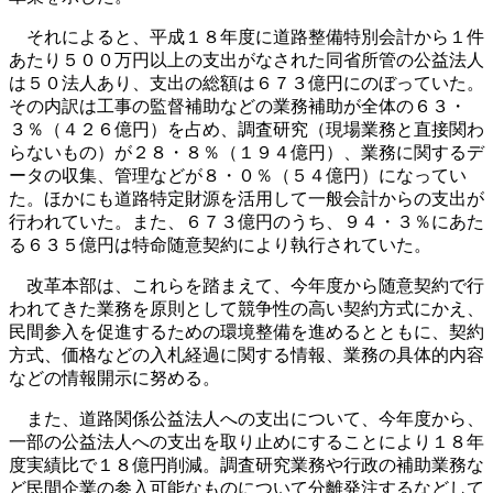
それによると、平成１８年度に道路整備特別会計から１件
あたり５００万円以上の支出がなされた同省所管の公益法人
は５０法人あり、支出の総額は６７３億円にのぼっていた。
その内訳は工事の監督補助などの業務補助が全体の６３・
３％（４２６億円）を占め、調査研究（現場業務と直接関わ
らないもの）が２８・８％（１９４億円）、業務に関するデ
ータの収集、管理などが８・０％（５４億円）になってい
た。ほかにも道路特定財源を活用して一般会計からの支出が
行われていた。また、６７３億円のうち、９４・３％にあた
る６３５億円は特命随意契約により執行されていた。
改革本部は、これらを踏まえて、今年度から随意契約で行
われてきた業務を原則として競争性の高い契約方式にかえ、
民間参入を促進するための環境整備を進めるとともに、契約
方式、価格などの入札経過に関する情報、業務の具体的内容
などの情報開示に努める。
また、道路関係公益法人への支出について、今年度から、
一部の公益法人への支出を取り止めにすることにより１８年
度実績比で１８億円削減。調査研究業務や行政の補助業務な
ど民間企業の参入可能なものについて分離発注するなどして