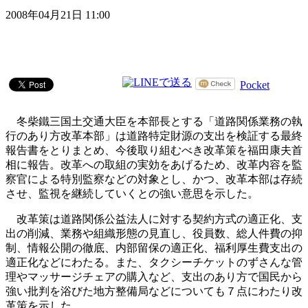
2008年04月21日 11:00
Pocket
冬柴鐵三国土交通大臣を本部長とする「道路関係業務の執
行のあり方改革本部」は道路特定財源の支出を検証する最終
報告書をとりまとめ、今後取り組むべき改革策を福田康夫首
相に報告。改革への取組の実効をあげるため、改革内容を監
察官による特別監察などの対象とし、かつ、改革本部は存続
させ、監視を継続していくとの強い意思を示した。
改革策は道路関係公益法人に対する契約方式の適正化、支
出の削減、業務や組織形態の見直し、役員数、総人件費の抑
制、情報公開の徹底、内部留保の適正化、福利厚生費支出の
適正化などにわたる。また、タクシーチケットのずさんな管
理やマッサージチェアの購入など、支出のあり方で国民から
強い批判を浴びた地方整備局などについても７点にわたり改
革策を示した。