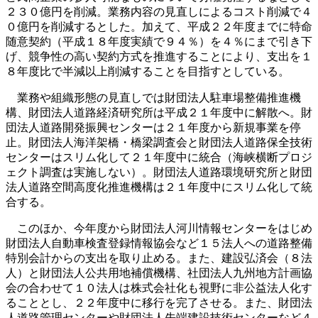
２３０億円を削減。業務内容の見直しによるコスト削減で４
０億円を削減するとした。加えて、平成２２年度までに特命
随意契約（平成１８年度実績で９４％）を４％にまで引き下
げ、競争性の高い契約方式を推進することにより、支出を１
８年度比で半減以上削減することを目指すとしている。
業務や組織形態の見直しでは財団法人駐車場整備推進機
構、財団法人道路経済研究所は平成２１年度中に解散へ。財
団法人道路開発振興センターは２１年度から新規事業を停
止。財団法人海洋架橋・橋梁調査会と財団法人道路保全技術
センターはスリム化して２１年度中に統合（海峡横断プロジ
ェクト調査は実施しない）。財団法人道路環境研究所と財団
法人道路空間高度化推進機構は２１年度中にスリム化して統
合する。
このほか、今年度から財団法人河川情報センターをはじめ
財団法人自動車検査登録情報協会など１５法人への道路整備
特別会計からの支出を取り止める。また、建設弘済会（８法
人）と財団法人公共用地補償機構、社団法人九州地方計画協
会の合わせて１０法人は株式会社化も視野に非公益法人化す
ることとし、２２年度中に移行を完了させる。また、財団法
人道路管理センターや財団法人先端建設技術センターなど４