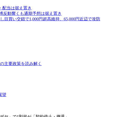
し・配当は据え置き
万博反動響くも通期予想は据え置き
い交錯で1,000円超高維持、65,000円近辺で攻防
障の主要政策を読み解く
展望