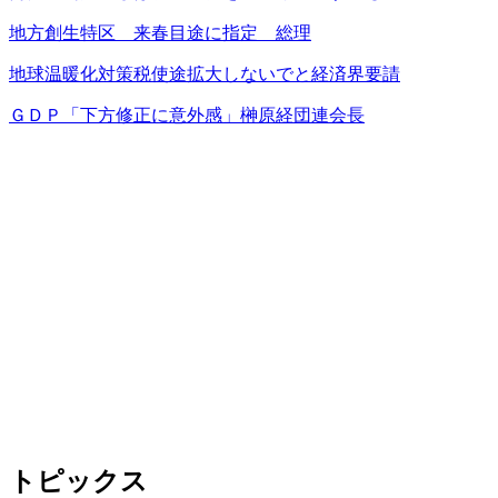
地方創生特区 来春目途に指定 総理
地球温暖化対策税使途拡大しないでと経済界要請
ＧＤＰ「下方修正に意外感」榊原経団連会長
トピックス