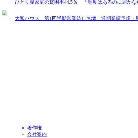
ひとり親家庭の貧困率44.5％ 「制度はあるのに届か
大和ハウス、第1四半期営業益11％増 通期業績予想・
著作権
会社案内