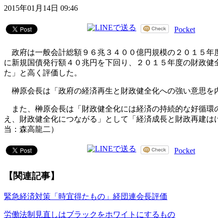
2015年01月14日 09:46
Pocket
政府は一般会計総額９６兆３４００億円規模の２０１５年度
に新規国債発行額４０兆円を下回り、２０１５年度の財政健
た」と高く評価した。
榊原会長は「政府の経済再生と財政健全化への強い意思を
また、榊原会長は「財政健全化には経済の持続的な好循環の
え、財政健全化につながる」として「経済成長と財政再建は
当：森高龍二）
Pocket
【関連記事】
緊急経済対策「時宜得たもの」経団連会長評価
労働法制見直しはブラックをホワイトにするもの