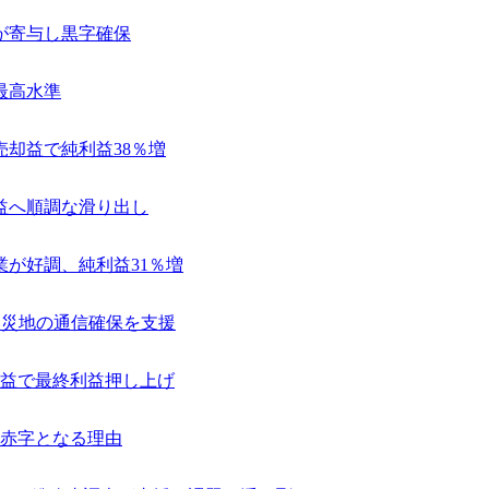
が寄与し黒字確保
最高水準
売却益で純利益38％増
益へ順調な滑り出し
業が好調、純利益31％増
で被災地の通信確保を支援
編益で最終利益押し上げ
赤字となる理由