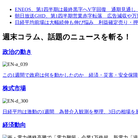
ENEOS、第1四半期は最終黒字へV字回復 通期見通
朝日放送GHD、第1四半期営業赤字転落 広告減収や
日経平均前場は大幅続伸も伸び悩み 利益確定売り・押し目買
週末コラム、話題のニュースを斬る！
政治の動き
この1週間で政府は何を動かしたのか 経済・災害・安全保
株式市場
日経平均は激動の1週間 為替介入観測を整理、3日の相場を
経済動向