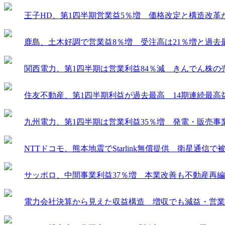
王子HD、第1四半期営業益5％増 価格改定と構造改革
鹿島、土木好調で営業益8％増 受注高は21％増と過去
関西電力、第1四半期は営業利益84％減 きんでん株の
住友不動産、第1四半期利益が過去最高 14期連続最高
九州電力、第1四半期は営業利益35％増 発電・販売事
NTTドコモ、熊本地震でStarlink無償提供 衛星通信
サッポロ、中間事業利益37％増 本業改善も不動産再
電力会社決算から見えた収益構造 増収でも減益・営業