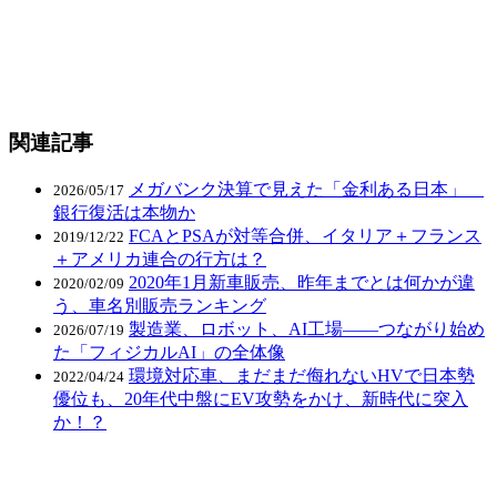
関連記事
メガバンク決算で見えた「金利ある日本」
2026/05/17
銀行復活は本物か
FCAとPSAが対等合併、イタリア＋フランス
2019/12/22
＋アメリカ連合の行方は？
2020年1月新車販売、昨年までとは何かが違
2020/02/09
う、車名別販売ランキング
製造業、ロボット、AI工場――つながり始め
2026/07/19
た「フィジカルAI」の全体像
環境対応車、まだまだ侮れないHVで日本勢
2022/04/24
優位も、20年代中盤にEV攻勢をかけ、新時代に突入
か！？