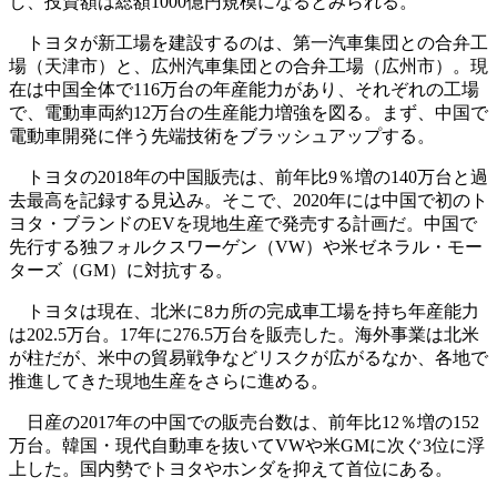
し、投資額は総額1000億円規模になるとみられる。
トヨタが新工場を建設するのは、第一汽車集団との合弁工
場（天津市）と、広州汽車集団との合弁工場（広州市）。現
在は中国全体で116万台の年産能力があり、それぞれの工場
で、電動車両約12万台の生産能力増強を図る。まず、中国で
電動車開発に伴う先端技術をブラッシュアップする。
トヨタの2018年の中国販売は、前年比9％増の140万台と過
去最高を記録する見込み。そこで、2020年には中国で初のト
ヨタ・ブランドのEVを現地生産で発売する計画だ。中国で
先行する独フォルクスワーゲン（VW）や米ゼネラル・モー
ターズ（GM）に対抗する。
トヨタは現在、北米に8カ所の完成車工場を持ち年産能力
は202.5万台。17年に276.5万台を販売した。海外事業は北米
が柱だが、米中の貿易戦争などリスクが広がるなか、各地で
推進してきた現地生産をさらに進める。
日産の2017年の中国での販売台数は、前年比12％増の152
万台。韓国・現代自動車を抜いてVWや米GMに次ぐ3位に浮
上した。国内勢でトヨタやホンダを抑えて首位にある。