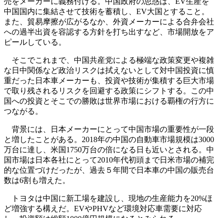
売をメーカーに義務付ける。中国政府の思惑は、EV生産を
中国国内に集結させて技術を蓄積し、EV大国とすること。
また、貿易摩擦が広がるなか、外資メーカーによる合弁会社
への過半出資を容認する方針を打ち出すなど、市場開放をア
ピールしている。
そこでこれまで、中国共産党による極端な政策変更や複雑
な日中関係など政治リスクは拭えないとして対中国投資に慎
重だった日本車メーカーも、投資や技術が集積する巨大市場
で取り残されるリスクを回避する政策にシフトする。この中
国への投資とそこでの勝敗は世界市場における覇権の行方に
つながる。
背景には、日本メーカーにとって中国市場の重要性が一段
と増したことがある。2018年の中国の自動車市場規模は3000
万台に達し、米国1750万台の倍になる日も近いとされる。中
国市場は日本各社にとって2010年代初頭まで日米市場の補完
的な位置づけだったが、過去５年間で日本車の中国の販売台
数は6割も増えた。
トヨタは中国に新工場を建設し、現地の生産能力を20%ほ
ど増強する構えだ。EVやPHVなど環境対応車需要に対応