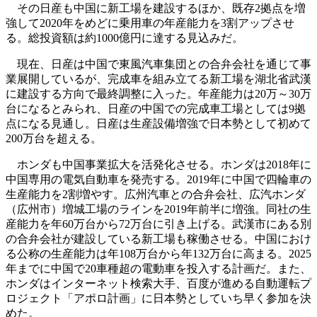
その日産も中国に新工場を建設するほか、既存2拠点を増
強して2020年をめどに乗用車の年産能力を3割アップさせ
る。総投資額は約1000億円に達する見込みだ。
現在、日産は中国で東風汽車集団との合弁会社を通じて事
業展開しているが、完成車を組み立てる新工場を湖北省武漢
に建設する方向で最終調整に入った。年産能力は20万～30万
台になるとみられ、日産の中国での完成車工場としては9拠
点になる見通し。日産は生産設備増強で日本勢として初めて
200万台を超える。
ホンダも中国事業拡大を活発化させる。ホンダは2018年に
中国専用の電気自動車を発売する。2019年に中国で四輪車の
生産能力を2割増やす。広州汽車との合弁会社、広汽ホンダ
（広州市）増城工場のラインを2019年前半に増強。同社の生
産能力を年60万台から72万台に引き上げる。武漢市にある別
の合弁会社が建設している新工場も稼働させる。中国におけ
る公称の生産能力は年108万台から年132万台に高まる。2025
年までに中国で20車種超の電動車を投入する計画だ。また、
ホンダはインターネット検索大手、百度が進める自動運転プ
ロジェクト「アポロ計画」に日本勢としていち早く参加を決
めた。