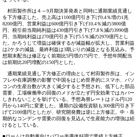
村田製作所は４～9月期決算発表と同時に通期業績見通し
を下方修正した。売上高は1100億円引き下げ0.4％増の1兆
8200億円、営業利益は600億円引き下げ10.4％減の3800億
円、税引前当期純利益は430億円引き下げ7.8％減の3990億
円、当期純利益は270億円引き下げ5.5％減の2970億円とし
た。かろうじて増益は確保するが減益幅が拡大し、営業利益
は2ケタの減益、最終利益は3期ぶりの減益となる見込み。予
想期末配当は修正なく前期比5円増の75円で、予想年間配当
は前期比20円増配の150円とした。
通期業績見通し下方修正の理由として村田製作所は、イン
フレや在庫調整の影響で中国をはじめ世界的にスマホ、パソ
コンの生産台数が大きく減少すると予想され、低下した部品
需要、工場稼働率の回復のメドが立たず円安効果ではカバー
しきれないことを挙げている。予想為替レートはドル円120
円から140円に変更した。通期の設備投資額も300億円引き下
げて2100億円としたが、研究開発費は逆に上方修正。中・長
期的なコンデンサ需要の回復を見込んで生産能力の増強は続
けるとしている。
■ロームは自動車向けパワー半導体好調で業績上方修正