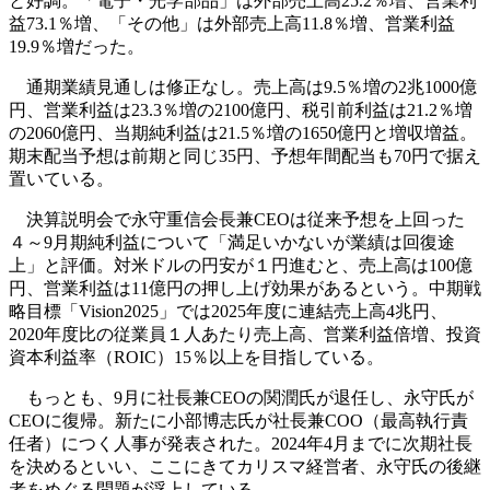
と好調。「電子・光学部品」は外部売上高25.2％増、営業利
益73.1％増、「その他」は外部売上高11.8％増、営業利益
19.9％増だった。
通期業績見通しは修正なし。売上高は9.5％増の2兆1000億
円、営業利益は23.3％増の2100億円、税引前利益は21.2％増
の2060億円、当期純利益は21.5％増の1650億円と増収増益。
期末配当予想は前期と同じ35円、予想年間配当も70円で据え
置いている。
決算説明会で永守重信会長兼CEOは従来予想を上回った
４～9月期純利益について「満足いかないが業績は回復途
上」と評価。対米ドルの円安が１円進むと、売上高は100億
円、営業利益は11億円の押し上げ効果があるという。中期戦
略目標「Vision2025」では2025年度に連結売上高4兆円、
2020年度比の従業員１人あたり売上高、営業利益倍増、投資
資本利益率（ROIC）15％以上を目指している。
もっとも、9月に社長兼CEOの関潤氏が退任し、永守氏が
CEOに復帰。新たに小部博志氏が社長兼COO（最高執行責
任者）につく人事が発表された。2024年4月までに次期社長
を決めるといい、ここにきてカリスマ経営者、永守氏の後継
者をめぐる問題が浮上している。