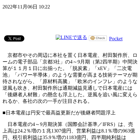
2022年11月06日 10:22
Pocket
京都市やその周辺に本社を置く日本電産、村田製作所、ロ
ームの電子部品「京都3社」の4～9月期（第2四半期）中間決
算が１１月１日に出揃った。「脱炭素」「xEV」「二次電
池」「パワー半導体」のような需要が高まる技術テーマが期
待されながら、「原材料高騰」「欧米のインフレ」のような
逆風も吹き、村田製作所は通期減益見通しで日本電産には
「後継者人材難」の懸念も浮上した。逆風を追い風に変えら
れるか、各社の次の一手が注目される。
■日本電産は円安で最高益更新だが後継者問題浮上
日本電産の4～9月期決算（国際会計基準／IFRS）は、売
上高は24.2％増の１兆1307億円、営業利益は8.1％増の963億
円、税引前利益は35.9％増の1183億円、四半期純利益は