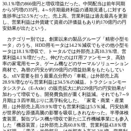
30.1％増の866億円と増収増益だった。中間配当は前年同期
から5円増の35円。4～9月期最終利益の通期見通しに対する
進捗率は52.5％だった。売上高、営業利益は過去最高を更新
し、営業利益は外貨建て資産の評価益もあり約170億円の円
安効果が出たという。
カテゴリー別では、創業以来の製品グループ「精密小型モ
ータ」のうち、HDD用モータは14.2％減収でもその他小型モ
ータは18.1％増収で、トータルでは外部売上高10.3％増、営
業利益4.1％増だった。伸びたのはIT用ファンモータ、高効
率の家電用モータ、ゲーム機などのサーマルソリューション
商材で、為替の円安が約59億円の増益効果をもたらしてい
る。xEV需要を担う最重点分野の「車載」は外部売上高
28.9％増ながら営業利益は34.5％の減益。トラクションモー
タシステム（E-Axle）の販売拡大に約229億円の円安効果が
加わって増収でも、開発費負担が重く利益減。それでも7～9
月期は３四半期ぶりに黒字転化した。「家電・商業・産業
用」は外部売上高19.9％増でも営業利益は5.5％減。円安効果
が世界的な原価高騰の影響を吸収しきれなかった。半導体検
査装置、製缶プレス機が増収で新たに工作機械事業にも参入
した「機器装置」は外部売上高60.8％増、営業利益43.8％増