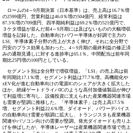
ロームの4～9月期決算（日本基準）は、売上高は16.7％増
の2599億円、営業利益は46.0％増の504億円、経常利益は
87.3％増の709億円、四半期純利益は69.2％増の521億円で、
３ケタ増益が並んだ前4～9月期には及ばないものの大幅増収
増益を記録した。自動車向けパワー半導体が好調で主力の
LSI、半導体素子分野の売上が大きく伸び、それに全分野で
円安のプラス効果も加わった。4～9月期の最終利益の修正済
みの通期見通しに対する進捗率は65.1％。中間配当は前年同
期比25円増の100円としている。
セグメント別は全分野で増収増益。「LSI」の売上高は前
年同期比17.1％増、セグメント利益は77.7％増。高機能化や
xEV化が進む自動車向けの電源ICのシェアが大きく拡大した
ほか、絶縁ゲートドライバICのような高付加価値製品が伸び
て利益増に寄与し、設備投資に支えられた産業機器関連市場
も需要が堅調に推移した。「半導体素子」は売上高17.5％
増、セグメント利益22.6％増。ダイオード、パワーデバイス
の自動車向け需要が順調に拡大し、トランジスタも産業機器
関連やパソコン向けの需要が堅調。発光ダイオードも売り上
げを伸ばしたが、半導体レーザーは産業機器関連市場で売上