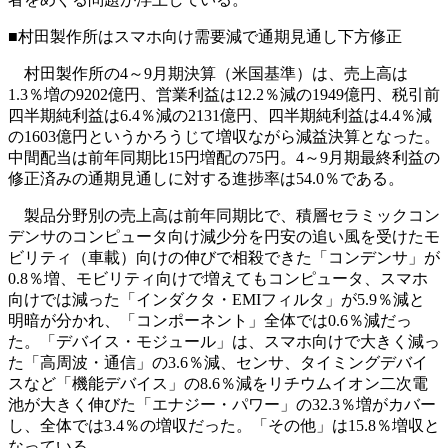
■村田製作所はスマホ向け需要減で通期見通し下方修正
村田製作所の4～9月期決算（米国基準）は、売上高は
1.3％増の9202億円、営業利益は12.2％減の1949億円、税引前
四半期純利益は6.4％減の2131億円、四半期純利益は4.4％減
の1603億円というかろうじて増収ながら減益決算となった。
中間配当は前年同期比15円増配の75円。4～9月期最終利益の
修正済みの通期見通しに対する進捗率は54.0％である。
製品分野別の売上高は前年同期比で、積層セラミックコン
デンサのコンピュータ向け減少分を円安の追い風を受けたモ
ビリティ（車載）向けの伸びで相殺できた「コンデンサ」が
0.8％増、モビリティ向けで増えてもコンピュータ、スマホ
向けでは減った「インダクタ・EMIフィルタ」が5.9％減と
明暗が分かれ、「コンポーネント」全体では0.6％減だっ
た。「デバイス・モジュール」は、スマホ向けで大きく減っ
た「高周波・通信」の3.6％減、センサ、タイミングデバイ
スなど「機能デバイス」の8.6％減をリチウムイオン二次電
池が大きく伸びた「エナジー・パワー」の32.3％増がカバー
し、全体では3.4％の増収だった。「その他」は15.8％増収と
なっている。