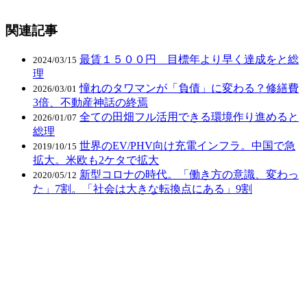
関連記事
最賃１５００円 目標年より早く達成をと総
2024/03/15
理
憧れのタワマンが「負債」に変わる？修繕費
2026/03/01
3倍、不動産神話の終焉
全ての田畑フル活用できる環境作り進めると
2026/01/07
総理
世界のEV/PHV向け充電インフラ。中国で急
2019/10/15
拡大。米欧も2ケタで拡大
新型コロナの時代。「働き方の意識、変わっ
2020/05/12
た」7割。「社会は大きな転換点にある」9割