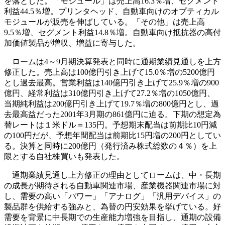
を落とした。「モジュール」は売上高16.3％増、セグメント
利益44.5％増。プリンタヘッド、自動車向けのオプティカル
モジュールが販売を伸ばしている。「その他」は売上高
9.5％増、セグメント利益14.8％増。自動車向け抵抗器の高付
加価値製品が増収、増益に寄与した。
ロームは4～9月期決算発表と同時に通期業績見通しを上方
修正した。売上高は100億円引き上げて15.0％増の5200億円
とし過去最高。営業利益は140億円引き上げて25.9％増の900
億円、経常利益は310億円引き上げて27.2％増の1050億円、
当期純利益は200億円引き上げて19.7％増の800億円とし、過
去最高益だった2001年3月期の861億円に迫る。下期の想定為
替レートは１米ドル＝135円。予想期末配当は前期比10円減
の100円だが、予想年間配当は前期比15円増の200円としてい
る。決算と同時に200億円（発行済み株式総数の４％）を上
限とする自社株買いも発表した。
通期業績見通し上方修正の理由としてロームは、中・長期
の成長が期待される自動車関連市場、産業機器関連市場に対
し、需要の高い「パワー」「アナログ」「汎用デバイス」の
製品群を供給する強みと、為替の円安効果を挙げている。好
需要を背景に中長期での生産能力増強を目指し、通期の設備