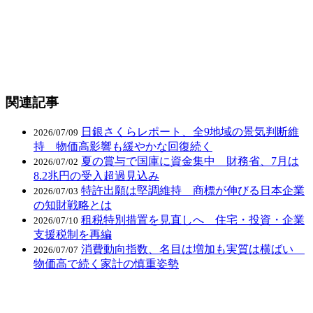
関連記事
日銀さくらレポート、全9地域の景気判断維
2026/07/09
持 物価高影響も緩やかな回復続く
夏の賞与で国庫に資金集中 財務省、7月は
2026/07/02
8.2兆円の受入超過見込み
特許出願は堅調維持 商標が伸びる日本企業
2026/07/03
の知財戦略とは
租税特別措置を見直しへ 住宅・投資・企業
2026/07/10
支援税制を再編
消費動向指数、名目は増加も実質は横ばい
2026/07/07
物価高で続く家計の慎重姿勢