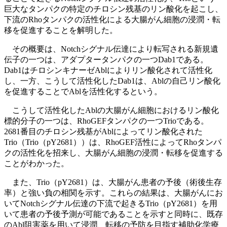
巨大なタンパクの特定のチロシン残基のリン酸化を起こし、
下流のRhoタンパクの活性化による大腸がん細胞の浸潤・転
移を促進することを解明した。
その概要は、Notchシグナル伝達により転写される新規遺
伝子の一つは、アダプタータンパクの一つDab1である。
Dab1はチロシンキナーゼAblによりリン酸化されて活性化
し、一方、こうして活性化したDab1は、Ablの自己リン酸化
を促進することでAblを活性化するという。
こうして活性化したAblの大腸がん細胞におけるリン酸化
標的分子の一つは、RhoGEFタンパクの一つTrioである。
2681番目のチロシン残基がAblによってリン酸化された
Trio（Trio（pY2681））は、RhoGEF活性によってRhoタンパ
クの活性化を招来し、大腸がん細胞の浸潤・転移を促進する
ことがわかった。
また、Trio（pY2681）は、大腸がん患者の予後（術後生存
率）と強い負の相関を示す。これらの結果は、大腸がんにお
いてNotchシグナル伝達の下流で起きるTrio（pY2681）を用
いて患者の予後予測が可能であることを示すと同時に、既存
のAbl阻害薬を用いて浸潤、転移の予防を目指す補助化学療