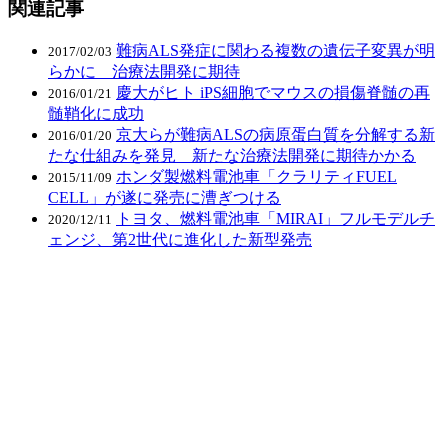
関連記事
難病ALS発症に関わる複数の遺伝子変異が明
2017/02/03
らかに 治療法開発に期待
慶大がヒト iPS細胞でマウスの損傷脊髄の再
2016/01/21
髄鞘化に成功
京大らが難病ALSの病原蛋白質を分解する新
2016/01/20
たな仕組みを発見 新たな治療法開発に期待かかる
ホンダ製燃料電池車「クラリティFUEL
2015/11/09
CELL」が遂に発売に漕ぎつける
トヨタ、燃料電池車「MIRAI」フルモデルチ
2020/12/11
ェンジ、第2世代に進化した新型発売