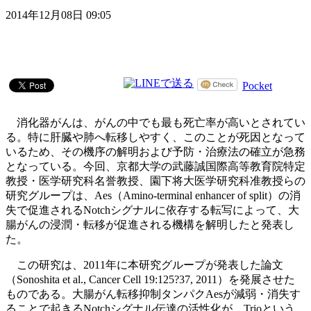
2014年12月08日 09:05
Pocket
消化器がんは、がんの中でも最も死亡率が高いとされてい
る。特に肝臓や肺へ転移しやすく、このことが死因となって
いるため、その機序の解明および予防・治療法の確立が急務
となっている。今回、京都大学の武藤誠国際高等教育院特定
教授・医学研究科名誉教授、園下将大医学研究科准教授らの
研究グループは、Aes（Amino-terminal enhancer of split）の消
失で促進されるNotchシグナルに依存する転写によって、大
腸がんの浸潤・転移が促進される機構を解明したと発表し
た。
この研究は、2011年に本研究グループが発表した論文
（Sonoshita et al., Cancer Cell 19:125?37, 2011）を発展させた
ものである。大腸がん転移抑制タンパクAesが減弱・消失す
ることで起きるNotchシグナル伝達の活性化が、Trioという