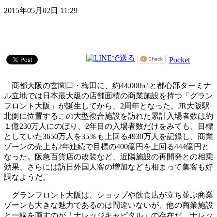
2015年05月02日 11:29
Pocket
商都大阪の玄関口・梅田に、約44,000㎡と都心部ターミナ
ル立地では日本最大級の店舗面積の商業施設を持つ「グラン
フロント大阪」が誕生してから、2周年となった。JR大阪駅
北側に位置するこの大型複合施設を訪れた累計入場者数は約
１億230万人にのぼり、2年目の入場者数だけをみても、目標
としていた3650万人を35％も上回る4930万人を記録し、商業
ゾーンの売上も2年連続で目標の400億円を上回る444億円と
なった。阪急百貨店の改装など、近隣施設の再開発との相乗
効果、さらには訪日外国人客の増加なども相まって集客も好
調なようだ。
グランフロント大阪は、ショップや飲食店が立ち並ぶ商業
ゾーンも大きな魅力であるのは間違いないが、他の商業施設
と一線を画すのが「ナレッジキャピタル」の存在だ。ナレッ