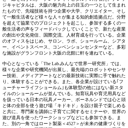
ジキャピタルは、大阪の魅力向上の目玉の一つとして生まれ
たもので、先端技術を持つ企業や大学、クリエイター、そし
て一般生活者など様々な人々が集まる知的創造拠点だ。分野
を超えて協業でのプロジェクトを起こし、参加する多くの一
般生活者の声をフィードバックしていくことで、新たな産業
の創出や文化発信、国際交流、人材育成を行っている。企業
のオフィスをはじめ、サロン、ラボ、ショールーム、シアタ
ー、イベントスペース、コンベンションセンターなど、多彩
な施設がグランフロント大阪の北館に軒を連ねている。
中心となっている「The Lab.みんなで世界一研究所」では、
様々な企業や研究機関が出展し、最先端のロボットやセンサ
ー技術、メディアアートなどの最新技術に実際に手で触れた
り、体験することができる。また、各企業が設けている｢フ
ューチャーライフショールム｣も体験型の他にはない新スタ
イルのショールームが並んでいる。知育玩具や育児用具など
を扱っている日本の玩具メーカー、ボーネルンドでは心と頭
と体の全部を使う遊び場「キドキド」を設け親子で楽しめる
と共に、専門家を講師に子育てに関するセミナーや、世界の
遊び道具を使ったワークショップなどにも参加できる。ま
た、別の一角ではロート製薬＜4527＞が未来の健康づくりを