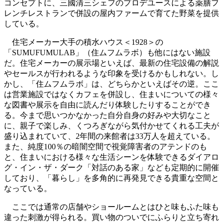
コンセプトに、三國清三シェフのプロデユースによる薬膳フ
レンチレストランで併設の屋内ファームで育てた野菜を提供
している。
住宅メーカー大手の積水ハウス＜1928＞の
「SUMUFUMULAB」（住ムフムラボ）も他にはない施設
だ。住宅メーカーの展示場といえば、最新の住宅設備の解説
やセールスが行われるような印象を受けるかもしれない。し
かし、「住ムフムラボ」は、どちらかといえばその逆。ここ
は営業施設ではなくカフェを併設し、住まいについての様々
な図書や展示を自由に読んだり体験したりすることができ
る。今まで思いつかなかった自分自身の好みや大切なこと
に、親子で楽しみ、くつろぎながら気付かせてくれる工夫が
盛り込まれていて、2年間の来館者は33万人を超えている。
また、純度100％の暗闇空間で視覚障害者のアテンドのも
と、住まいにおける様々な生活シーンを体験できるダイアロ
グ・イン・ザ・ダーク「対話のある家」なども定期的に開催
しており、「暮らし」を多角的に再発見できる貴重な空間と
なっている。
ここでは通常の店舗やショールームとはひと味もふた味も
違った刺激が得られる。買い物のついでにふらりと立ち寄れ