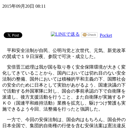
2015年09月20日 08:11
Pocket
平和安全法制が自民、公明与党と次世代、元気、新党改革
の賛成で１９日深夜、参院で可決・成立した。
安倍晋三総理は我が国を取り巻く安全保障環境が大きく変
化してきていることから、国内においては切れ目のない安全
法制の整備、国外においては積極的平和主義の下、国際社会
の安全のために日本として実効があがるよう、国連決議の下
で活動する外国軍隊に対し、国会の事前承認の下で自衛隊を
派遣し、後方支援活動を行うこと、また自衛隊が実施するＰ
ＫＯ（国連平和維持活動）業務を拡充し、駆けつけ警護も実
施できるよう今回、法整備を行ったと強調した。
一方で、今回の安保法制は、国会内はもちろん、国会外の
日本全国で、集団的自衛権の行使を含む安保法案は憲法違反