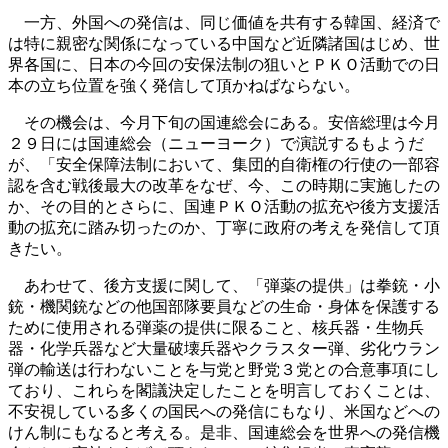
一方、外国への発信は、同じ価値を共有する韓国、経済で
は特に親密な関係になっている中国など近隣諸国はじめ、世
界各国に、日本の今回の安保法制の狙いとＰＫＯ活動での日
本の立ち位置を強く発信して頂かねばならない。
その機会は、今月下旬の国連総会にある。安倍総理は今月
２９日には国連総会（ニューヨーク）で演説するもようだ
が、「安全保障法制において、集団的自衛権の行使の一部容
認を含む戦後最大の改革をなぜ、今、この時期に実施したの
か、その目的とさらに、国連ＰＫＯ活動の拡充や後方支援活
動の拡充に踏み切ったのか、丁寧に政府の考えを発信して頂
きたい。
あわせて、後方支援に関して、「弾薬の提供」は拳銃・小
銃・機関銃などの他国部隊要員などの生命・身体を保護する
ために使用される弾薬の提供に限ること、核兵器・生物兵
器・化学兵器など大量破壊兵器やクラスター弾、劣化ウラン
弾の輸送は行わないことを与党と野党３党との合意事項にし
ており、これらを閣議決定したことを明言しておくことは、
不安視している多くの国民への発信にもなり、米国などへの
けん制にもなると考える。是非、国連総会を世界への発信機