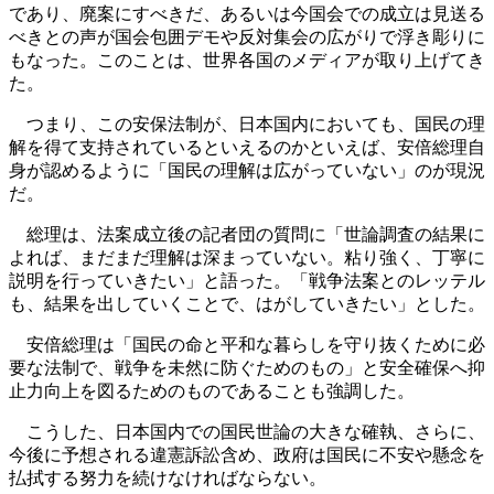
であり、廃案にすべきだ、あるいは今国会での成立は見送る
べきとの声が国会包囲デモや反対集会の広がりで浮き彫りに
もなった。このことは、世界各国のメディアが取り上げてき
た。
つまり、この安保法制が、日本国内においても、国民の理
解を得て支持されているといえるのかといえば、安倍総理自
身が認めるように「国民の理解は広がっていない」のが現況
だ。
総理は、法案成立後の記者団の質問に「世論調査の結果に
よれば、まだまだ理解は深まっていない。粘り強く、丁寧に
説明を行っていきたい」と語った。「戦争法案とのレッテル
も、結果を出していくことで、はがしていきたい」とした。
安倍総理は「国民の命と平和な暮らしを守り抜くために必
要な法制で、戦争を未然に防ぐためのもの」と安全確保へ抑
止力向上を図るためのものであることも強調した。
こうした、日本国内での国民世論の大きな確執、さらに、
今後に予想される違憲訴訟含め、政府は国民に不安や懸念を
払拭する努力を続けなければならない。