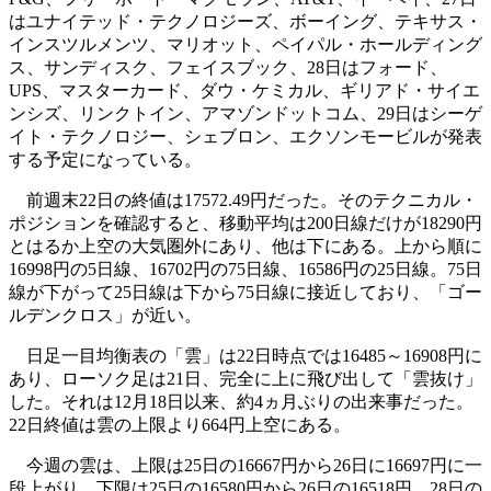
はユナイテッド・テクノロジーズ、ボーイング、テキサス・
インスツルメンツ、マリオット、ペイパル・ホールディング
ス、サンディスク、フェイスブック、28日はフォード、
UPS、マスターカード、ダウ・ケミカル、ギリアド・サイエ
ンシズ、リンクトイン、アマゾンドットコム、29日はシーゲ
イト・テクノロジー、シェブロン、エクソンモービルが発表
する予定になっている。
前週末22日の終値は17572.49円だった。そのテクニカル・
ポジションを確認すると、移動平均は200日線だけが18290円
とはるか上空の大気圏外にあり、他は下にある。上から順に
16998円の5日線、16702円の75日線、16586円の25日線。75日
線が下がって25日線は下から75日線に接近しており、「ゴー
ルデンクロス」が近い。
日足一目均衡表の「雲」は22日時点では16485～16908円に
あり、ローソク足は21日、完全に上に飛び出して「雲抜け」
した。それは12月18日以来、約4ヵ月ぶりの出来事だった。
22日終値は雲の上限より664円上空にある。
今週の雲は、上限は25日の16667円から26日に16697円に一
段上がり、下限は25日の16580円から26日の16518円、28日の