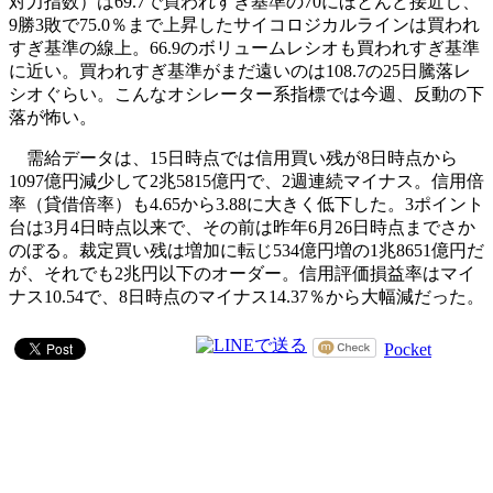
対力指数）は69.7で買われすぎ基準の70にほとんど接近し、
9勝3敗で75.0％まで上昇したサイコロジカルラインは買われ
すぎ基準の線上。66.9のボリュームレシオも買われすぎ基準
に近い。買われすぎ基準がまだ遠いのは108.7の25日騰落レ
シオぐらい。こんなオシレーター系指標では今週、反動の下
落が怖い。
需給データは、15日時点では信用買い残が8日時点から
1097億円減少して2兆5815億円で、2週連続マイナス。信用倍
率（貸借倍率）も4.65から3.88に大きく低下した。3ポイント
台は3月4日時点以来で、その前は昨年6月26日時点までさか
のぼる。裁定買い残は増加に転じ534億円増の1兆8651億円だ
が、それでも2兆円以下のオーダー。信用評価損益率はマイ
ナス10.54で、8日時点のマイナス14.37％から大幅減だった。
Pocket