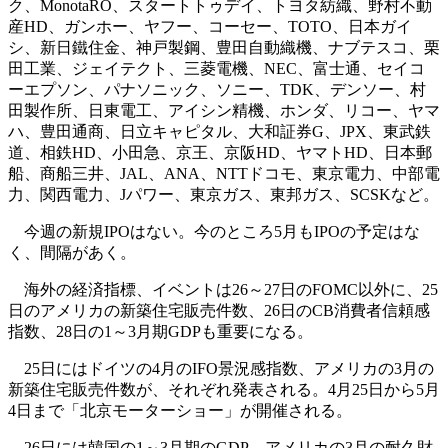
ク、MonotaRO、スタートトゥデイ、トヨタ紡織、野村不動
産HD、ガンホー、ヤフー、コーセー、TOTO、日本ガイ
シ、新日鐵住金、神戸製鋼、豊田自動織機、ナブテスコ、栗
田工業、ジェイテクト、三菱電機、NEC、富士通、セイコ
ーエプソン、パナソニック、ソニー、TDK、デンソー、村
田製作所、日東電工、アイシン精機、ホンダ、リコー、ヤマ
ハ、豊田通商、日立キャピタル、大和証券G、JPX、東武鉄
道、相鉄HD、小田急、京王、京阪HD、ヤマトHD、日本郵
船、商船三井、JAL、ANA、NTTドコモ、東京電力、中部電
力、関西電力、Jパワー、東京ガス、東邦ガス、SCSKなど。
今週の新規IPOはない。今のところ5月もIPOの予定はな
く、間隔があく。
海外の経済指標、イベントは26～27日のFOMC以外に、25
日のアメリカの新築住宅販売件数、26日のCB消費者信頼感
指数、28日の1～3月期GDPも重要になる。
25日にはドイツの4月のIFO景況感指数、アメリカの3月の
新築住宅販売件数が、それぞれ発表される。4月25日から5月
4日まで「北京モーターショー」が開催される。
26日には韓国の1～3月期のGDP、アメリカの3月の耐久財