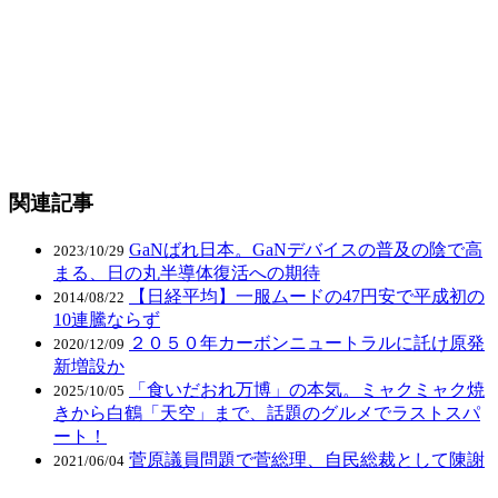
関連記事
GaNばれ日本。GaNデバイスの普及の陰で高
2023/10/29
まる、日の丸半導体復活への期待
【日経平均】一服ムードの47円安で平成初の
2014/08/22
10連騰ならず
２０５０年カーボンニュートラルに託け原発
2020/12/09
新増設か
「食いだおれ万博」の本気。ミャクミャク焼
2025/10/05
きから白鶴「天空」まで、話題のグルメでラストスパ
ート！
菅原議員問題で菅総理、自民総裁として陳謝
2021/06/04