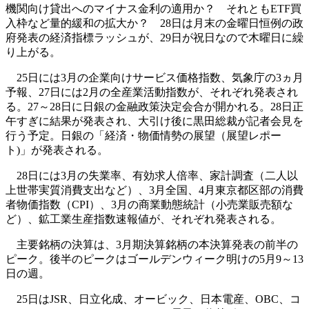
機関向け貸出へのマイナス金利の適用か？ それともETF買
入枠など量的緩和の拡大か？ 28日は月末の金曜日恒例の政
府発表の経済指標ラッシュが、29日が祝日なので木曜日に繰
り上がる。
25日には3月の企業向けサービス価格指数、気象庁の3ヵ月
予報、27日には2月の全産業活動指数が、それぞれ発表され
る。27～28日に日銀の金融政策決定会合が開かれる。28日正
午すぎに結果が発表され、大引け後に黒田総裁が記者会見を
行う予定。日銀の「経済・物価情勢の展望（展望レポー
ト)」が発表される。
28日には3月の失業率、有効求人倍率、家計調査（二人以
上世帯実質消費支出など）、3月全国、4月東京都区部の消費
者物価指数（CPI）、3月の商業動態統計（小売業販売額な
ど）、鉱工業生産指数速報値が、それぞれ発表される。
主要銘柄の決算は、3月期決算銘柄の本決算発表の前半の
ピーク。後半のピークはゴールデンウィーク明けの5月9～13
日の週。
25日はJSR、日立化成、オービック、日本電産、OBC、コ