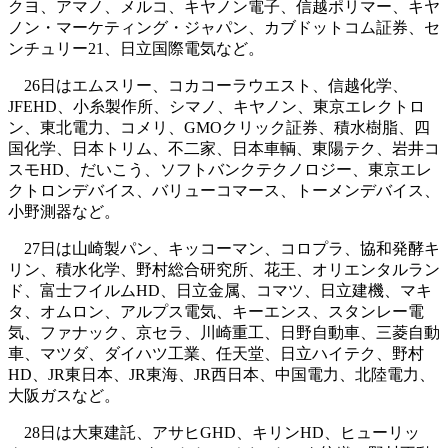
クヨ、アマノ、メルコ、キヤノン電子、信越ポリマー、キヤ
ノン・マーケティング・ジャパン、カブドットコム証券、セ
ンチュリー21、日立国際電気など。
26日はエムスリー、コカコーラウエスト、信越化学、
JFEHD、小糸製作所、シマノ、キヤノン、東京エレクトロ
ン、東北電力、コメリ、GMOクリック証券、積水樹脂、四
国化学、日本トリム、不二家、日本車輌、東陽テク、岩井コ
スモHD、だいこう、ソフトバンクテクノロジー、東京エレ
クトロンデバイス、バリューコマース、トーメンデバイス、
小野測器など。
27日は山崎製パン、キッコーマン、コロプラ、協和発酵キ
リン、積水化学、野村総合研究所、花王、オリエンタルラン
ド、富士フイルムHD、日立金属、コマツ、日立建機、マキ
タ、オムロン、アルプス電気、キーエンス、スタンレー電
気、ファナック、京セラ、川崎重工、日野自動車、三菱自動
車、マツダ、ダイハツ工業、任天堂、日立ハイテク、野村
HD、JR東日本、JR東海、JR西日本、中国電力、北陸電力、
大阪ガスなど。
28日は大東建託、アサヒGHD、キリンHD、ヒューリッ