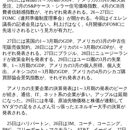
受注、2月のS&Pケース・シラー住宅価格指数、4月のCB消
費者信頼感指数が、それぞれ発表される。26～27日に
FOMC（連邦準備制度理事会）が開かれる。今回はイエレン
議長の記者会見はない。利上げはなく、6月開催のFOMCに
先送りされるという見方が有力だ。
27日には英国の1～3月期のGDP、アメリカの3月の中古住
宅販売仮契約、28日にはアメリカの1～3月期のGDPが、そ
れぞれ発表される。27日にブラジル、28日にニュージーラン
ドが政策金利を発表する。29日にはユーロ圏の3月の失業
率、1～3月期のGDP、アメリカの3月の個人所得、個人支
出、メキシコの1～3月期のGDP、アメリカの4月のシカゴ購
買部協会景気指数が、それぞれ発表される。
アメリカの主要企業の決算発表は1～3月期の発表のピーク
が続き、通信、IT、ネット系の企業が多い。アップルは延期
になった。29日には冬場、原油先物価格と株価が連動して
NYダウの足をさんざん引っ張ったエネルギー大手の決算が
発表される。
25日はハリバートン、26日は3M、コーチ、コーニング、
P&G、フリーポート・マクモラン、AT&T、イーベイ、27日