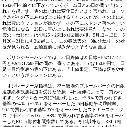
16420円へ徐々に下がっていくが、25日と26日の間で「ねじ
れ」を起こす。雲のねじれは変化日だとよく言われ、ローソ
ク足がその下にあれば上に抜けるチャンスだが、その上にあ
れば雲のクッションが効かず、その下にストンと落ちやすい
危険日になる。25日に雲の上にあれば要注意だ。なお、この
雲の「ねじれ」は4月25～26日の1回目の後、5月12～13日、5
月20～21日にも2回起こり、この春は雲の「3回ひねり」の妙
技が見られる。五輪直前に弾みがつきそうな高難度。
ボリンジャーバンドでは、22日終値は25日線+1σの17142
円と+2σの17698円の間の上寄りにある。-1σは16030円で、日
足一目均衡表の雲の下にある。「上値限定、下値は落ちやす
い」というポジションにある。
オシレーター系指標は、22日後場のブルームバークの日銀
追加緩和観測報道を受けた急騰、4日続伸によって「買われ
すぎ」シグナルが一気に3個点灯した。+5.6％で買われすぎ
基準の+4％（+5％）をオーバーした25日移動平均乖離率、
96.1で買われすぎ基準の70をオーバーしたストキャスティク
ス（9日Fast／％D）、+89.5で買われすぎ基準の+50をオーバ
ーしたRCI（順位相関指数）である。それ以外も、RSI（相