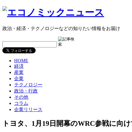
政治・経済・テクノロジーなどの知りたい情報をお届け
HOME
経済
産業
企業
テクノロジー
政治・行政
その他
コラム
企業リリース
トヨタ、1月19日開幕のWRC参戦に向