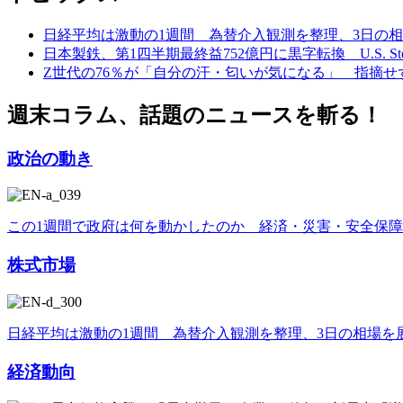
日経平均は激動の1週間 為替介入観測を整理、3日の
日本製鉄、第1四半期最終益752億円に黒字転換 U.S. St
Z世代の76％が「自分の汗・匂いが気になる」 指摘せ
週末コラム、話題のニュースを斬る！
政治の動き
この1週間で政府は何を動かしたのか 経済・災害・安全保
株式市場
日経平均は激動の1週間 為替介入観測を整理、3日の相場を
経済動向