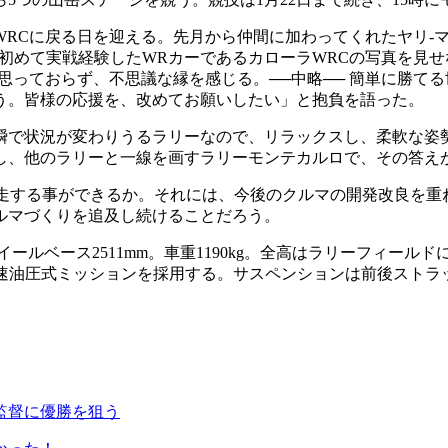
Cに戻る日を迎える。先月から仲間に加わってくれたヤリ-マテ
初めて実戦経験したWRカーであるカローラWRCの写真を見
思っておらず、不思議な縁を感じる。──中略── 簡単に勝て
う。皆様の応援を、改めてお願いしたい」と抱負を語った。
で状況が変わりうるラリーなので、リラックスし、柔軟な姿
し、他のラリーと一線を画すラリーモンテカルロで、その答え
走する事ができるか。それには、今後のクルマの開発改良を重
ルマづくりを追及し続けることだろう。
イールベース2511mm。車重1190kg。全高はラリーフィール
Dで、6速油圧式ミッションを採用する。サスペンションは前後スト
監督に優勝を狙う