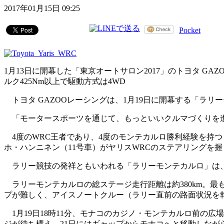
2017年01月15日 09:25
Pocket
1月13日に開幕した「東京オートサロン2017」のトヨタ G
ルク425Nm以上で駆動方式は4WD
トヨタ GAZOOレーシングは、1月19日に開幕する「ラリ
「モータースポーツを通じて、もっといいクルマづくりを進
4度のWRC王者であり、4度のモンテカルロ勝利経験を持つ
ホ・ハンニネン（11号車）がヤリスWRCのステアリングを
ラリー競技の発祥ともいわれる「ラリーモンテカルロ」は、今
ラリーモンテカルロの総ステージ走行距離は約380km。
プが難しく、アイスノートクルー（ラリー直前の路面状況を
1月19日18時11分、モナコのカジノ・モンテカルロ前の広
ジが待ち構え、21日にはギャップからモナコへと移動しなが