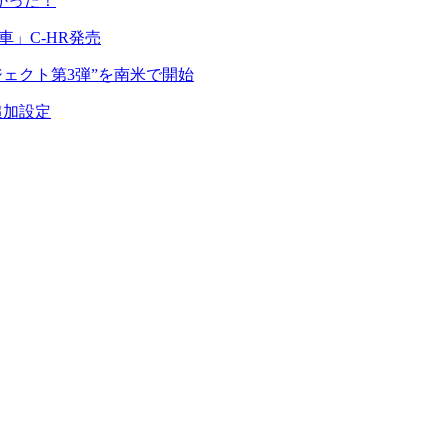
かった！
」C-HR発売
ジェクト第3弾”を南米で開始
追加設定