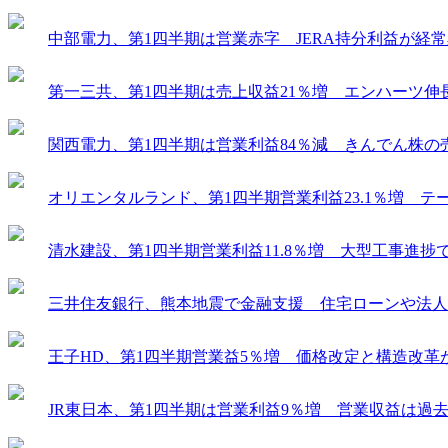
中部電力、第1四半期は営業赤字 JERA持分利益が経
第一三共、第1四半期は売上収益21％増 エンハーツ伸
関西電力、第1四半期は営業利益84％減 きんでん株の
オリエンタルランド、第1四半期営業利益23.1％増 
清水建設、第1四半期営業利益11.8％増 大型工事進
三井住友銀行、熊本地震で金融支援 住宅ローンや法人
王子HD、第1四半期営業益5％増 価格改定と構造改革
JR東日本、第1四半期は営業利益9％増 営業収益は過