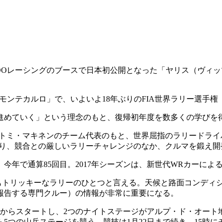
AZOOレーシングのブースで日本初公開となった「ヤリス（ヴィッ
ーモンテカルロ」で、いよいよ18年ぶりのFIA世界ラリー選手権
めていく」という理念のもと、復帰初年度を数多くの学びを
トミ・マキネンのチーム代表のもと、世界屈指のラリードライバ
握り、競合との厳しいラリーチャレンジのなか、クルマを鍛え
年で通算85回目。2017年シーズンは、新世代WRカーによ
最もトリッキーなラリーのひとつと言える。天候と路面コンディ
報告する専門クルー）の情報が非常に重要になる。
場からスタートし、2つのナイトステージがアルプ・ド・オート地
ら5つの山岳ステージを競う。競技は1月22日まで続き、15時