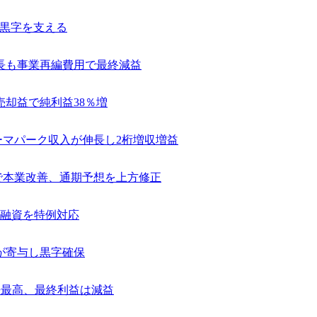
常黒字を支える
長も事業再編費用で最終減益
売却益で純利益38％増
テーマパーク収入が伸長し2桁増収増益
捗で本業改善、通期予想を上方修正
融資を特例対応
が寄与し黒字確保
去最高、最終利益は減益