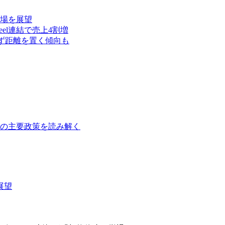
相場を展望
eel連結で売上4割増
ず距離を置く傾向も
障の主要政策を読み解く
展望