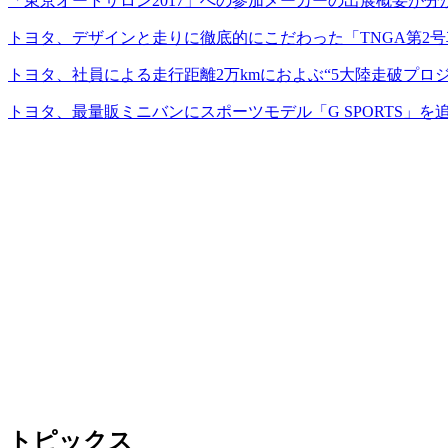
「東京オートサロン2017」への参加メーカーの出展概要が分
トヨタ、デザインと走りに徹底的にこだわった「TNGA第2号車
トヨタ、社員による走行距離2万kmにおよぶ“5大陸走破プロ
トヨタ、最量販ミニバンにスポーツモデル「G SPORTS」を
トピックス