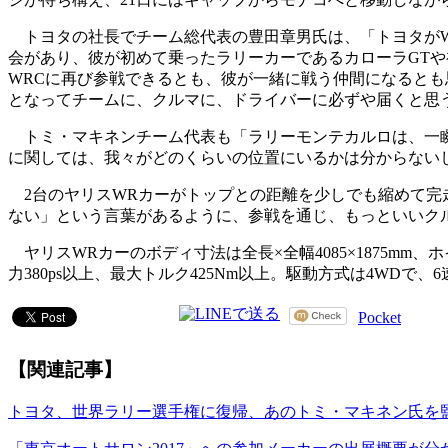
トヨタの社長でチーム総代表の豊田章男氏は、「トヨタがWR
会があり、彼が初めて乗ったラリーカーであるカローラGTや
WRCに再び参戦できるとも、彼が一緒に戦う仲間になるとも
となってチームに、クルマに、ドライバーに必ずや届くと思
トミ・マキネンチーム代表も「ラリーモンテカルロは、一瞬
に関しては、我々がどのくらいの位置にいるかは分からない
2台のヤリスWRカーがトップとの距離を少しでも縮めて完
ない」という言葉があるように、参戦を通じ、もっといいク
ヤリスWRカーのボディ寸法は全長×全幅4085×1875mm、ホ
力380ps以上、最大トルク425Nm以上。駆動方式は4W
Pocket
【関連記事】
トヨタ、世界ラリー選手権に復帰、あのトミ・マキネン氏を