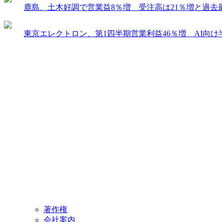
鹿島、土木好調で営業益8％増 受注高は21％増と過去
東京エレクトロン、第1四半期営業利益46％増 AI向
著作権
会社案内