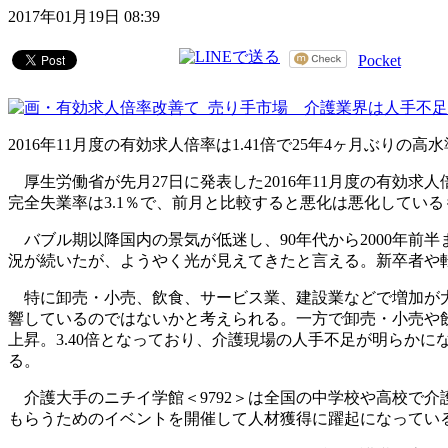
2017年01月19日 08:39
Pocket
2016年11月度の有効求人倍率は1.41倍で25年4ヶ月ぶ
厚生労働省が先月27日に発表した2016年11月度の有効求人
完全失業率は3.1％で、前月と比較すると悪化は悪化してい
バブル期以降国内の景気が低迷し、90年代から2000年前
況が続いたが、ようやく光が見えてきたと言える。新卒者や
特に卸売・小売、飲食、サービス業、建設業などで増加が大
響しているのではないかと考えられる。一方で卸売・小売や
上昇。3.40倍となっており、介護現場の人手不足が明らかに
る。
介護大手のニチイ学館＜9792＞は全国の中学校や高校で
もらうためのイベントを開催して人材獲得に躍起になってい