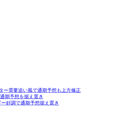
ンター需要追い風で通期予想も上方修正
、通期予想を据え置き
ルギー好調で通期予想据え置き