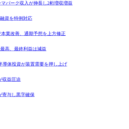
テーマパーク収入が伸長し2桁増収増益
融資を特例対応
捗で本業改善、通期予想を上方修正
去最高、最終利益は減益
け半導体投資が装置需要を押し上げ
が収益圧迫
が寄与し黒字確保