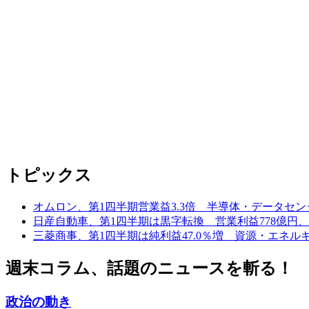
トピックス
オムロン、第1四半期営業益3.3倍 半導体・データセ
日産自動車、第1四半期は黒字転換 営業利益778億円
三菱商事、第1四半期は純利益47.0％増 資源・エネ
週末コラム、話題のニュースを斬る！
政治の動き