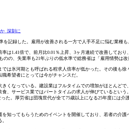
りの高水準を記録した。雇用が改善される一方で人手不足に悩む業種も
倍率は1.41倍で、前月比0.01％上昇、3ヶ月連続で改善して
るものの、失業率も21年ぶりの低水準で総務省は「雇用情勢は
半までは氷河期とも呼ばれる程求人倍率が低かった。その後も
転職希望者にとっては今がチャンスだ。
きくなっている。建設業はフルタイムでの増加がほとんどで
飲食、サービス業ではパートタイムの求人が伸びているという
なった。厚労省は団塊世代が全て75歳以上になる25年度には介
介護を知ってもらうためのイベントを開催しており、若者の介護
る。