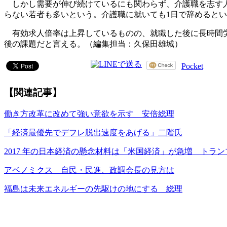
しかし需要が伸び続けているにも関わらず、介護職を志す人
らない若者も多いという。介護職に就いても1日で辞めると
有効求人倍率は上昇しているものの、就職した後に長時間労
後の課題だと言える。（編集担当：久保田雄城）
Pocket
【関連記事】
働き方改革に改めて強い意欲を示す 安倍総理
「経済最優先でデフレ脱出速度をあげる」二階氏
2017 年の日本経済の懸念材料は「米国経済」が急増 トラ
アベノミクス 自民・民進、政調会長の見方は
福島は未来エネルギーの先駆けの地にする 総理