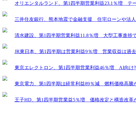
オリエンタルランド、第1四半期営業利益23.1％増 
三井住友銀行、熊本地震で金融支援 住宅ローンや法人
清水建設、第1四半期営業利益11.8％増 大型工事進
JR東日本、第1四半期は営業利益9％増 営業収益は過
東京エレクトロン、第1四半期営業利益46％増 AI向
東京電力、第1四半期は経常利益89％減 燃料価格高騰
王子HD、第1四半期営業益5％増 価格改定と構造改革