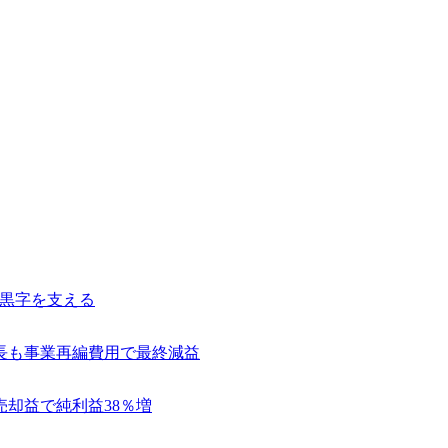
常黒字を支える
長も事業再編費用で最終減益
売却益で純利益38％増