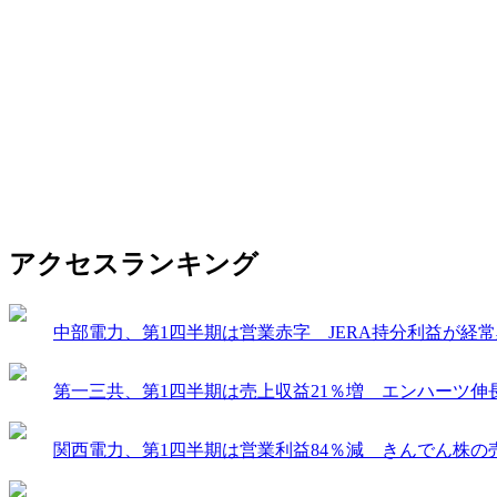
アクセスランキング
中部電力、第1四半期は営業赤字 JERA持分利益が経
第一三共、第1四半期は売上収益21％増 エンハーツ伸
関西電力、第1四半期は営業利益84％減 きんでん株の