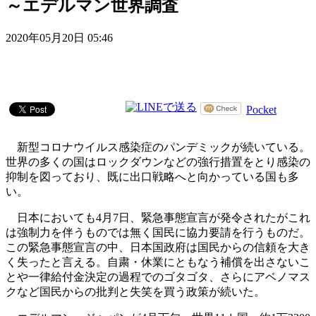
～エデルマン世界調査
2020年05月20日 05:46
Pocket
新型コロナウイルス感染症のパンデミックが続いている。
世界の多くの国はロックダウンなどの強行措置をとり感染の
抑制を図っており、既に出口戦略へと向かっている国も多
い。
日本においても4月7日、緊急事態宣言が発令されたがこれ
は強制力を伴うものでは無く国民に協力要請を行うものだ。
この緊急事態宣言の中、日本国政府は国民からの信頼を大き
く失ったと言える。自粛・休業にともなう補償を出さないこ
とや一律給付金決定の過程でのゴタゴタ、さらにアベノマス
クなど国民からの批判と失笑を買う政策が続いた。