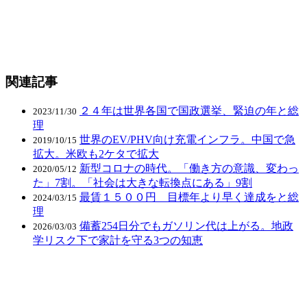
関連記事
２４年は世界各国で国政選挙、緊迫の年と総
2023/11/30
理
世界のEV/PHV向け充電インフラ。中国で急
2019/10/15
拡大。米欧も2ケタで拡大
新型コロナの時代。「働き方の意識、変わっ
2020/05/12
た」7割。「社会は大きな転換点にある」9割
最賃１５００円 目標年より早く達成をと総
2024/03/15
理
備蓄254日分でもガソリン代は上がる。地政
2026/03/03
学リスク下で家計を守る3つの知恵