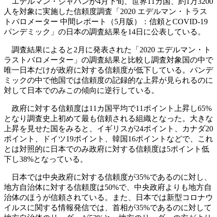
エデルマン・ジャパンが4月下旬、世界11カ国、約1万3200
人を対象に実施した信頼度調査「2020 エデルマン・トラス
トバロメーター 中間レポート（5月版）：信頼とCOVID-19
パンデミック」の日本の調査結果を14日に公表している。
調査結果によると2月に発表された「2020 エデルマン・ト
ラストバロメーター」の調査結果と比較し調査対象国の中で
唯一日本だけが政府に対する信頼度が低下している。パンデ
ミックの中で他国では信頼度の記録的な上昇が見られるのに
対して日本でのみこの傾向に逆行している。
政府に対する信頼度は11カ国平均で11ポイント上昇し65%
となり調査史上初めて最も信頼される組織となった。大きな
上昇を見せた国をみると、イギリスが24ポイント、カナダ20
ポイント、ドイツ19ポイント、韓国16ポイントなどで、これ
とは対照的に日本でのみ政府に対する信頼度は5ポイント低
下し38%となっている。
日本では中央政府に対する信頼度が35%であるのに対し、
地方自治体に対する信頼度は50%で、中央政府よりも地方自
治体のほうが信頼されている。また、日本では新型コロナウ
イルスに関する情報発信では、首相が35%であるのに対して