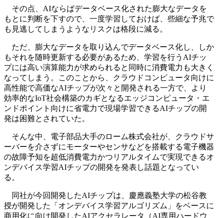
その点、AIならばデータベース化された膨大なデータを
もとに判断を下すので、一度学習しておけば、些細な予兆で
も見逃してしまうようなリスクは格段に減る。
ただ、膨大なデータを取り込んでデータベース化し、しか
もそれを随時更新する必要があるため、学習を行うAIチッ
プには高い演算能力が求められると同時に消費電力も大きく
なってしまう。このことから、クラウドコンピュータ向けに
高性能で高価なAIチップが次々と開発される一方で、より
効率的なIoT社会構築のカギとなるエッジコンピュータ・エ
ンドポイント向けに省電力で現場学習できるAIチップの開
発は困難とされていた。
そんな中、電子部品大手のローム株式会社が、クラウドサ
ーバーを介さずにモーターやセンサなどを搭載する電子機器
の故障予知を超低消費電力かつリアルタイムで実現できるオ
ンデバイス学習AIチップの開発を発表し話題となってい
る。
同社が今回開発したAIチップは、慶應義塾大学の松谷教
授が開発した「オンデバイス学習アルゴリズム」をベースに
商用化に向け開発したAIアクセラレータ（AI専用ハードウ