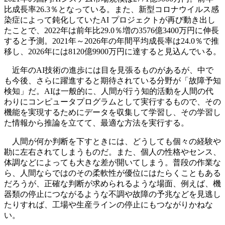
比成長率26.3％となっている。また、新型コロナウイルス感
染症によって鈍化していたAI プロジェクトが再び動き出し
たことで、2022年は前年比29.0％増の3576億3400万円に伸長
すると予測。2021年～2026年の年間平均成長率は24.0％で推
移し、2026年には8120億9900万円に達すると見込んでいる。
近年のAI技術の進歩には目を見張るものがあるが、中で
も今後、さらに躍進すると期待されている分野が「故障予知
検知」だ。AIは一般的に、人間が行う知的活動を人間の代
わりにコンピュータプログラムとして実行するもので、その
機能を実現するためにデータを収集して学習し、その学習し
た情報から推論を立てて、最適な方法を実行する。
人間が何か判断を下すときには、どうしても個々の経験や
勘に左右されてしまうものだ。また、個人の性格やセンス、
体調などによっても大きな差が開いてしまう。普段の作業な
ら、人間ならではのその柔軟性が優位にはたらくこともある
だろうが、正確な判断が求められるような場面、例えば、機
器類の停止につながるような不調や故障の予兆などを見逃し
たりすれば、工場や生産ラインの停止にもつながりかねな
い。