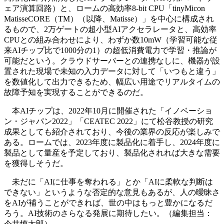
ェア演算回路）と、ロームの高効率8-bit CPU「tinyMicon
MatisseCORE（TM）（以降、Matisse）」を中心に構成され
るもので、2万ゲートの超小型AIアクセラレータと、高効率
CPUとの組み合わせにより、わずか数10mW（学習可能な従
来AIチップ比で1000分の1）の超低消費電力で学習・推論が
可能だという。クラウドサーバーとの連携なしに、機器が設
置された現場で未知の入力データに対して「いつもと違う」
を数値化して出力できるため、幅広い用途でリアルタイムの
故障予知を実現することができるのだ。
本AIチップは、2022年10月に開催された「イノベーショ
ン・ジャパン2022」「CEATEC 2022」にて松谷教授の研究
成果としても紹介されており、今後の業界の反応が楽しみで
ある。ロームでは、2023年度に製品化に着手し、2024年度に
製品として量産を予定しており、製品化されれば大きな需要
を獲得しそうだ。
未だに「AIに仕事を奪われる」とか「AIに柔軟な判断は
できない」というような否定的な意見もあるが、人の曖昧さ
をAIが補うことができれば、世の中はもっと豊かになるだ
ろう。AI技術のさらなる発展に期待したい。（編集担当：
今井慎太郎）