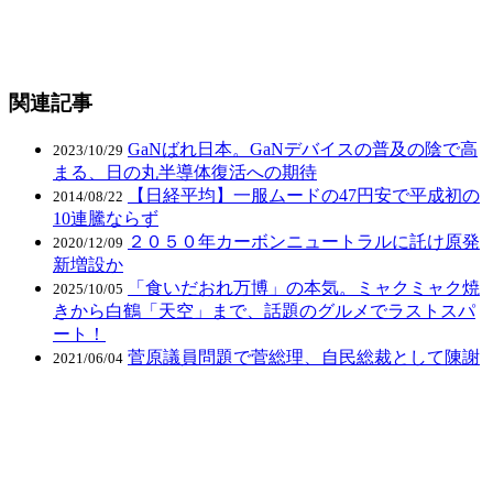
関連記事
GaNばれ日本。GaNデバイスの普及の陰で高
2023/10/29
まる、日の丸半導体復活への期待
【日経平均】一服ムードの47円安で平成初の
2014/08/22
10連騰ならず
２０５０年カーボンニュートラルに託け原発
2020/12/09
新増設か
「食いだおれ万博」の本気。ミャクミャク焼
2025/10/05
きから白鶴「天空」まで、話題のグルメでラストスパ
ート！
菅原議員問題で菅総理、自民総裁として陳謝
2021/06/04