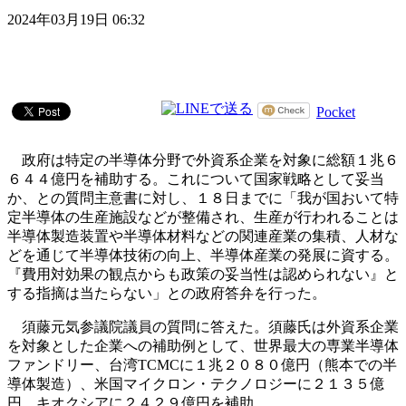
2024年03月19日 06:32
Pocket
政府は特定の半導体分野で外資系企業を対象に総額１兆６
６４４億円を補助する。これについて国家戦略として妥当
か、との質問主意書に対し、１８日までに「我が国おいて特
定半導体の生産施設などが整備され、生産が行われることは
半導体製造装置や半導体材料などの関連産業の集積、人材な
どを通じて半導体技術の向上、半導体産業の発展に資する。
『費用対効果の観点からも政策の妥当性は認められない』と
する指摘は当たらない」との政府答弁を行った。
須藤元気参議院議員の質問に答えた。須藤氏は外資系企業
を対象とした企業への補助例として、世界最大の専業半導体
ファンドリー、台湾TCMCに１兆２０８０億円（熊本での半
導体製造）、米国マイクロン・テクノロジーに２１３５億
円、キオクシアに２４２９億円を補助。