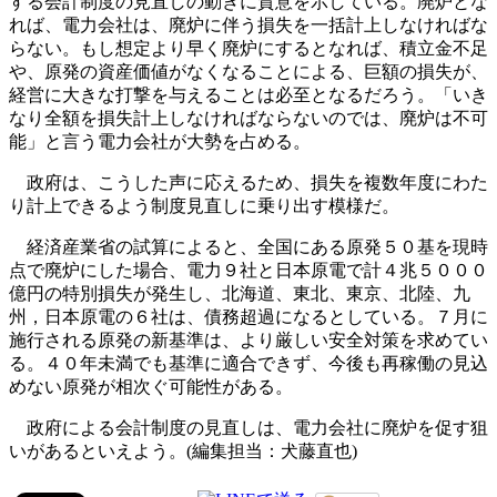
する会計制度の見直しの動きに賛意を示している。廃炉とな
れば、電力会社は、廃炉に伴う損失を一括計上しなければな
らない。もし想定より早く廃炉にするとなれば、積立金不足
や、原発の資産価値がなくなることによる、巨額の損失が、
経営に大きな打撃を与えることは必至となるだろう。「いき
なり全額を損失計上しなければならないのでは、廃炉は不可
能」と言う電力会社が大勢を占める。
政府は、こうした声に応えるため、損失を複数年度にわた
り計上できるよう制度見直しに乗り出す模様だ。
経済産業省の試算によると、全国にある原発５０基を現時
点で廃炉にした場合、電力９社と日本原電で計４兆５０００
億円の特別損失が発生し、北海道、東北、東京、北陸、九
州，日本原電の６社は、債務超過になるとしている。７月に
施行される原発の新基準は、より厳しい安全対策を求めてい
る。４０年未満でも基準に適合できず、今後も再稼働の見込
めない原発が相次ぐ可能性がある。
政府による会計制度の見直しは、電力会社に廃炉を促す狙
いがあるといえよう。(編集担当：犬藤直也)