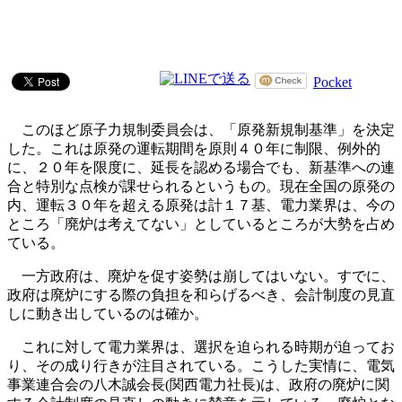
Pocket
このほど原子力規制委員会は、「原発新規制基準」を決定
した。これは原発の運転期間を原則４０年に制限、例外的
に、２０年を限度に、延長を認める場合でも、新基準への連
合と特別な点検が課せられるというもの。現在全国の原発の
内、運転３０年を超える原発は計１７基、電力業界は、今の
ところ「廃炉は考えてない」としているところが大勢を占め
ている。
一方政府は、廃炉を促す姿勢は崩してはいない。すでに、
政府は廃炉にする際の負担を和らげるべき、会計制度の見直
しに動き出しているのは確か。
これに対して電力業界は、選択を迫られる時期が迫ってお
り、その成り行きが注目されている。こうした実情に、電気
事業連合会の八木誠会長(関西電力社長)は、政府の廃炉に関