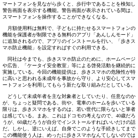
マートフォンを見ながら歩くと、歩行中であることを検知し
警告画面を表示する機能。警告画面が表示されている間は、
スマートフォンを操作することができなくなる。
月額使用料は無料で、子どもに持たせるスマートフォンの
機能を保護者が制限できる無料のアプリ「あんしんモード」
に追加されるので、アプリのインストールを行い、「歩きス
マホ防止機能」を設定すればすぐの利用できる。
同社は今までも、歩きスマホ防止のために、ホームページ
や広告、「ケータイ安全教室」等による啓発活動を継続的に
実施している。今回の機能提供は、歩きスマホの危険性が特
に高いと思われる未成年を事故から守り、より安心してスマ
ートフォンを利用してもらう新たな取り組みだとしている。
どうして未成年者を主な対象者としていたり、任意なのか
が、ちょっと疑問である。街や、電車のホームを歩いている
限りは、歩きスマホをするのは、若い世代に限らないと筆者
は感じている。まあ、これはドコモの考えなので、40歳だろ
うが、60歳だろうが自分でインストールすればいいだけの話
だ。しかし、逆にいえば、自身でこのような手続きしてまで
この機能使う人は、めったに歩きスマホなんてしないのでは