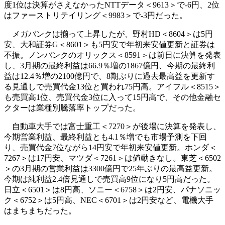
度1位は決算がさえなかったNTTデータ＜9613＞で-6円、2位
はファーストリテイリング＜9983＞で-3円だった。
メガバンクは揃って上昇したが、野村HD＜8604＞は5円
安、大和証券G＜8601＞も5円安で年初来安値更新と証券は
不振。ノンバンクのオリックス＜8591＞は前日に決算を発表
し、3月期の最終利益は66.9％増の1867億円、今期の最終利
益は12.4％増の2100億円で、8期ぶりに過去最高益を更新す
る見通しで売買代金13位と買われ75円高。アイフル＜8515＞
も売買高1位、売買代金3位に入って15円高で、その他金融セ
クターは業種別騰落率トップだった。
自動車大手では富士重工＜7270＞が後場に決算を発表し、
今期営業利益、最終利益とも4.1％増でも市場予測を下回
り、売買代金7位ながら14円安で年初来安値更新。ホンダ＜
7267＞は17円安、マツダ＜7261＞は値動きなし。東芝＜6502
＞の3月期の営業利益は3300億円で25年ぶりの最高益更新。
今期は純利益2.4倍見通しで売買高9位になり5円高だった。
日立＜6501＞は8円高、ソニー＜6758＞は2円安、パナソニッ
ク＜6752＞は5円高、NEC＜6701＞は2円安など、電機大手
はまちまちだった。