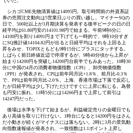
でいた。
シカゴCME先物清算値は14095円。取引時間前の外資系証
券の売買注文動向は5営業日ぶりの買い越し。マイナーSQの
日で、500社以上が3月期決算を発表する後半ピークの日の日
経平均は61.80円安の14101.98円で始まる。午前9時6分に
14100円を割り14091円まで下げても一時的で、9時10分すぎ
にSQ推計値14104.82円が出ると日経平均はそれを上回る上
昇をみせ、TOPIXともども9時15分にプラスにタッチする。
しばらく前日終値近辺で停滞するが、9時40分頃から上昇が
始まり14200円を突破し14200円台前半でもみあった。10時30
分に中国の4月の消費者物価指数（CPI）、卸売物価指数
（PPI）が発表され、CPIは前年同月比+1.8％、前月比-0.3％
で、PPIは前年同月比-2.0％。上海、香港市場は下落で反応し
たが日経平均は少し下げただけですぐに上昇に転じる。為替
も円安に振れ、11時5分には14266円まで上昇して前引は
14247円だった。
後場は水準を下げて始まるが、利益確定売りの金曜日でも
あり高値を取りに行けない。1時台になると14200円をはさん
だ小動きが続くがマイナスには落ちない。2時に3月の景気動
向指数速報値が発表され、一致指数は1.1ポイント上昇し