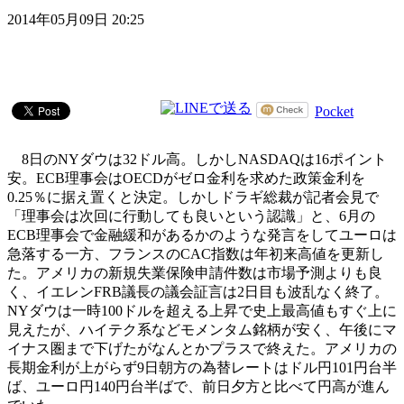
2014年05月09日 20:25
Pocket
8日のNYダウは32ドル高。しかしNASDAQは16ポイント
安。ECB理事会はOECDがゼロ金利を求めた政策金利を
0.25％に据え置くと決定。しかしドラギ総裁が記者会見で
「理事会は次回に行動しても良いという認識」と、6月の
ECB理事会で金融緩和があるかのような発言をしてユーロは
急落する一方、フランスのCAC指数は年初来高値を更新し
た。アメリカの新規失業保険申請件数は市場予測よりも良
く、イエレンFRB議長の議会証言は2日目も波乱なく終了。
NYダウは一時100ドルを超える上昇で史上最高値もすぐ上に
見えたが、ハイテク系などモメンタム銘柄が安く、午後にマ
イナス圏まで下げたがなんとかプラスで終えた。アメリカの
長期金利が上がらず9日朝方の為替レートはドル円101円台半
ば、ユーロ円140円台半ばで、前日夕方と比べて円高が進ん