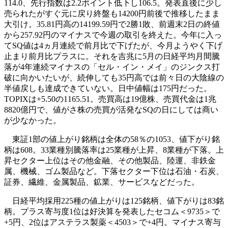
114.0、先行指数は2.2ポイント低下し106.5。発表直後に少し
売られたがすぐ元に戻り終盤も14200円前後で推移したまま
大引け。35.81円高の14199.59円で2勝1敗、前週末2日の終値
から257.92円のマイナスで今週の取引を終えた。今年に入っ
てSQ値は4ヵ月連続で前月比で下げたが、今月ようやく下げ
止まり前月比プラスに。それを吉兆に5月の日経平均月間騰
落が4年連続マイナスの「セル・イン・メイ」のジンクス打
破に向かいたいが、続伸しても35円高では前々日の大陰線の
半値戻しも達成できていない。日中値幅は175円だった。
TOPIXは+5.50の1165.51。売買高は19億株、売買代金は1兆
8820億円で、値がさ株の売買が活発なSQの日にしては商い
が少なかった。
東証1部の値上がり銘柄は全体の58％の1053、値下がり銘
柄は608。33業種別騰落率は25業種が上昇、8業種が下落。上
昇セクター上位はその他金融、その他製品、陸運、非鉄金
属、機械、ゴム製品など。下落セクター下位は石油・石炭、
証券、繊維、金属製品、鉱業、サービスなどだった。
日経平均採用225種の値上がりは125銘柄、値下がりは83銘
柄。プラス寄与度1位は好決算を発表したセコム＜9735＞で
+5円、2位はアステラス製薬＜4503＞で+4円。マイナス寄与