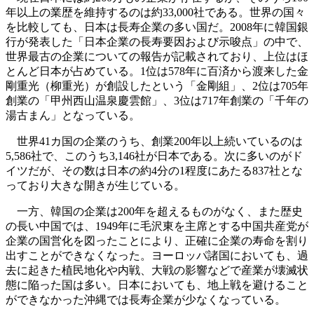
年以上の業歴を維持するのは約33,000社である。世界の国々
を比較しても、日本は長寿企業の多い国だ。2008年に韓国銀
行が発表した「日本企業の長寿要因および示唆点」の中で、
世界最古の企業についての報告が記載されており、上位はほ
とんど日本が占めている。1位は578年に百済から渡来した金
剛重光（柳重光）が創設したという「金剛組」、2位は705年
創業の「甲州西山温泉慶雲館」、3位は717年創業の「千年の
湯古まん」となっている。
世界41カ国の企業のうち、創業200年以上続いているのは
5,586社で、このうち3,146社が日本である。次に多いのがド
イツだが、その数は日本の約4分の1程度にあたる837社とな
っており大きな開きが生じている。
一方、韓国の企業は200年を超えるものがなく、また歴史
の長い中国では、1949年に毛沢東を主席とする中国共産党が
企業の国営化を図ったことにより、正確に企業の寿命を割り
出すことができなくなった。ヨーロッパ諸国においても、過
去に起きた植民地化や内戦、大戦の影響などで産業が壊滅状
態に陥った国は多い。日本においても、地上戦を避けること
ができなかった沖縄では長寿企業が少なくなっている。