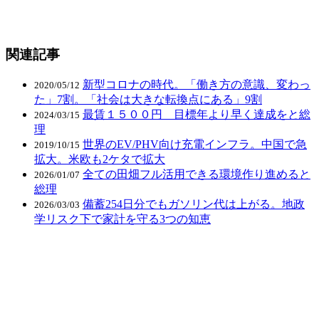
関連記事
新型コロナの時代。「働き方の意識、変わっ
2020/05/12
た」7割。「社会は大きな転換点にある」9割
最賃１５００円 目標年より早く達成をと総
2024/03/15
理
世界のEV/PHV向け充電インフラ。中国で急
2019/10/15
拡大。米欧も2ケタで拡大
全ての田畑フル活用できる環境作り進めると
2026/01/07
総理
備蓄254日分でもガソリン代は上がる。地政
2026/03/03
学リスク下で家計を守る3つの知恵