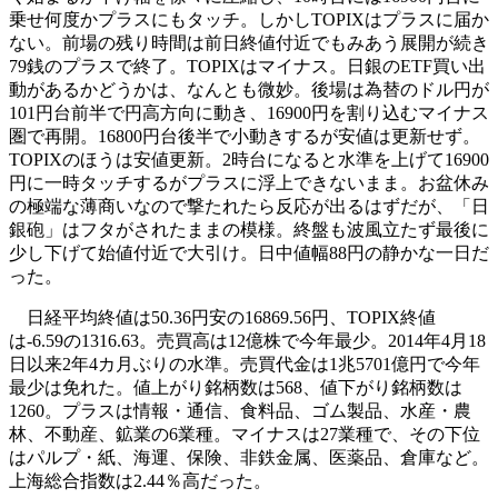
乗せ何度かプラスにもタッチ。しかしTOPIXはプラスに届か
ない。前場の残り時間は前日終値付近でもみあう展開が続き
79銭のプラスで終了。TOPIXはマイナス。日銀のETF買い出
動があるかどうかは、なんとも微妙。後場は為替のドル円が
101円台前半で円高方向に動き、16900円を割り込むマイナス
圏で再開。16800円台後半で小動きするが安値は更新せず。
TOPIXのほうは安値更新。2時台になると水準を上げて16900
円に一時タッチするがプラスに浮上できないまま。お盆休み
の極端な薄商いなので撃たれたら反応が出るはずだが、「日
銀砲」はフタがされたままの模様。終盤も波風立たず最後に
少し下げて始値付近で大引け。日中値幅88円の静かな一日だ
った。
日経平均終値は50.36円安の16869.56円、TOPIX終値
は-6.59の1316.63。売買高は12億株で今年最少。2014年4月18
日以来2年4カ月ぶりの水準。売買代金は1兆5701億円で今年
最少は免れた。値上がり銘柄数は568、値下がり銘柄数は
1260。プラスは情報・通信、食料品、ゴム製品、水産・農
林、不動産、鉱業の6業種。マイナスは27業種で、その下位
はパルプ・紙、海運、保険、非鉄金属、医薬品、倉庫など。
上海総合指数は2.44％高だった。