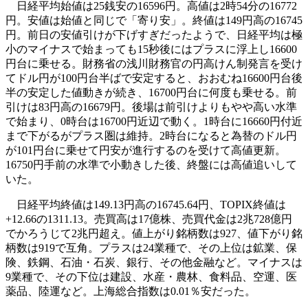
日経平均始値は25銭安の16596円。高値は2時54分の16772
円。安値は始値と同じで「寄り安」。終値は149円高の16745
円。前日の安値引けが下げすぎだったようで、日経平均は極
小のマイナスで始まっても15秒後にはプラスに浮上し16600
円台に乗せる。財務省の浅川財務官の円高けん制発言を受け
てドル円が100円台半ばで安定すると、おおむね16600円台後
半の安定した値動きが続き、16700円台に何度も乗せる。前
引けは83円高の16679円。後場は前引けよりもやや高い水準
で始まり、0時台は16700円近辺で動く。1時台に16660円付近
まで下がるがプラス圏は維持。2時台になると為替のドル円
が101円台に乗せて円安が進行するのを受けて高値更新。
16750円手前の水準で小動きした後、終盤には高値追いして
いた。
日経平均終値は149.13円高の16745.64円、TOPIX終値は
+12.66の1311.13。売買高は17億株、売買代金は2兆728億円
でかろうじて2兆円超え。値上がり銘柄数は927、値下がり銘
柄数は919で互角。プラスは24業種で、その上位は鉱業、保
険、鉄鋼、石油・石炭、銀行、その他金融など。マイナスは
9業種で、その下位は建設、水産・農林、食料品、空運、医
薬品、陸運など。上海総合指数は0.01％安だった。