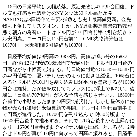
16日の日経平均は大幅続落。原油先物は45ドル台回復。ド
ル安も好感され週明けのNYダウは59ドル高と反発。
NASDAQは3日続伸で主要3指数とも史上最高値更新。金先
物も下落してリスクオン。しかしNY連銀製造業景気指数が
悪く朝方の為替レートはドル円が101円台前半で引き続きド
ル安円高。ユーロ円は113円台前半。CME先物清算値は
16870円。大阪夜間取引終値も16870円。
日経平均始値は9円高の16878円。高値は9時5分の16887
円。終値は273円安の16596円で安値引け。ドル円101円台の
円高ながら小幅高で始まる。前日終値付近の16845～16887円
の42円値幅で、夏バテしたかのように動きは緩慢。10時台に
入るとドル円が101円を割り込み日経平均も急落するが16800
円台は維持。だが値を戻してもプラスには浮上できない。後
場に「日銀の707億円」が入る予感を感じさせつつ、16800円
台前半で小動きしたまま42円安で前引け。しかし昼休みに先
物が売られ後場は安値更新で再開。ドル円も100円台前半ま
で円高が進行した。16700円を割り込んで1時30分頃まで
16600円台後半で推移する。それでも1時台後半から上昇が始
まり、16700円台半ばまでマイナス幅を圧縮。ところが、2時
台はドル円が再び100円に向かって円高に振れると、日経平