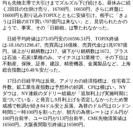
均も先物主導で大引けまでズルズル下げ続ける。昼休みに続
く2回目の仕掛け売り。16700円、16650円、さらに終盤に
16600円も割り込みTOPIXとともに安値引け。相手に「きょ
うは日銀のETF買い707億円は来ない」と、見切られたかの
ようで、事実、その「日銀砲」は撃たれなかった。
日経平均終値は273.05円安の16596.51円、TOPIX終値
は-18.16の1298.47。売買高は16億株、売買代金は1兆9787億
円。値上がり銘柄数は217、値下がり銘柄数は1672。プラス
は石油・石炭1業種のみ。マイナスは32業種で、その下位は
不動産、保険、証券、建設、精密機器、金属製品など。上海
総合指数は0.48％安だった。
17日の日経平均は反発。アメリカの経済指標は、住宅着工
件数、鉱工業生産指数は予想外の好調、CPIは横ばい。NY
ダウは、NY連銀のダドリー総裁が「追加利上げ実施時期に
近づいている」と発言し9月利上げを否定しなかったため警
戒感で軟調が続き84ドル安と反落。為替のドル円はロンドン
時間に一時100円を割ったが、朝方の為替レートはドル円が
100円台前半、ユーロ円が113円台前半。CME先物清算値は
16560円。大阪夜間取引終値は16580円。