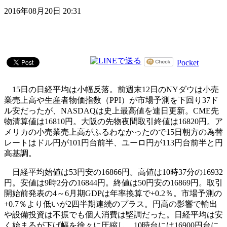
2016年08月20日 20:31
Pocket
15日の日経平均は小幅反落。前週末12日のNYダウは小売
業売上高や生産者物価指数（PPI）が市場予測を下回り37ド
ル安だったが、NASDAQは史上最高値を連日更新。CME先
物清算値は16810円。大阪の先物夜間取引終値は16820円。ア
メリカの小売業売上高がふるわなかったので15日朝方の為替
レートはドル円が101円台前半、ユーロ円が113円台前半と円
高基調。
日経平均始値は53円安の16866円。高値は10時37分の16932
円。安値は9時2分の16844円。終値は50円安の16869円。取引
開始前発表の4～6月期GDPは年率換算で+0.2％。市場予測の
+0.7％より低いが2四半期連続のプラス。円高の影響で輸出
や設備投資は不振でも個人消費は堅調だった。日経平均は安
く始まるが下げ幅を徐々に圧縮し、10時台には16900円台に