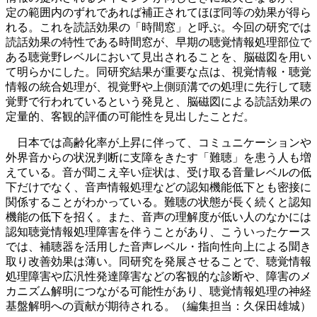
定の範囲内のずれであれば補正されてほぼ同等の効果が得ら
れる。これを読話効果の「時間窓」と呼ぶ。今回の研究では
読話効果の特性である時間窓が、早期の聴覚情報処理部位で
ある聴覚野レベルにおいて見出されることを、脳磁図を用い
て明らかにした。同研究結果が重要な点は、視覚情報・聴覚
情報の統合処理が、視覚野や上側頭溝での処理に先行して聴
覚野で行われているという発見と、脳磁図による読話効果の
定量的、客観的評価の可能性を見出したことだ。
日本では高齢化率が上昇に伴って、コミュニケーションや
外界音からの状況判断に支障をきたす「難聴」を患う人も増
えている。音が聞こえ辛い症状は、受け取る音量レベルの低
下だけでなく、音声情報処理などの認知機能低下とも密接に
関係することがわかっている。難聴の状態が長く続くと認知
機能の低下を招く。また、音声の理解度が低い人のなかには
認知聴覚情報処理障害を伴うことがあり、こういったケース
では、補聴器を活用した音声レベル・指向性向上による聞き
取り改善効果は薄い。同研究を発展させることで、聴覚情報
処理障害や広汎性発達障害などの客観的な診断や、障害のメ
カニズム解明につながる可能性があり、聴覚情報処理の神経
基盤解明への貢献が期待される。（編集担当：久保田雄城）