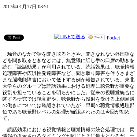
2017年01月17日 08:51
Pocket
騒音のなかで話を聞き取るときや、聞きなれない外国語な
どを聞き取るときなどには、無意識に話し手の口唇の動きを
読む「読話効果」が利用されている。読話効果は、聴覚情報
処理障害や広汎性発達障害など、聞き取り障害を伴うさまざ
まな脳機能障害において低下する例が報告されている。東北
大学らのグループは読話効果における処理に聴覚野が重要な
役割を担っていることを明らかにした。従来の視聴覚統合に
関する研究では視覚野や、聴覚野から投射を受ける上側頭溝
の働きについては確認されていたが、早期の聴覚情報処理部
位である聴覚野レベルの処理が確認されたのは今回が初め
て。
読話効果における視覚情報と聴覚情報の統合処理では、両
情報の提示されるタイミングが同じときに最大となるが、一