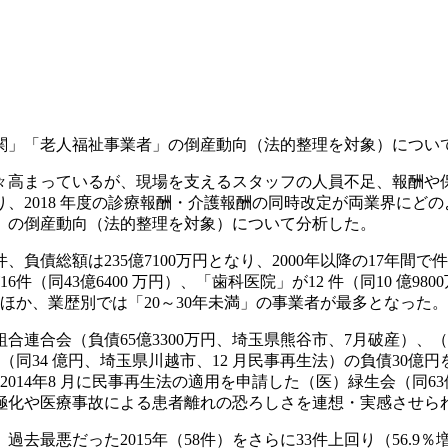
医療機関」「老人福祉事業者」の倒産動向（法的整理を対象）につい
高まっているが、現場を支えるスタッフの人員不足、報酬や
、2018 年度の診療報酬・介護報酬の同時改定が両業界にど
業者」の倒産動向（法的整理を対象）について分析した。
、負債総額は235億7100万円となり、2000年以降の17年
件（同43億6400 万円）、「歯科医院」が12 件（同10 億9
めたほか、業歴別では「20～30年未満」の事業者が最多となった。
合連合会（負債65億3300万円、埼玉県熊谷市、7月破産）、
（同34 億円、埼玉県川越市、12 月民事再生法）の負債30
2014年8 月に民事再生法の適用を申請した（医）緑生会（同6
極化や医療事故による患者離れの恐ろしさを連想・実感させら
過去最悪だった2015年（58件）をさらに33件上回り（56.9