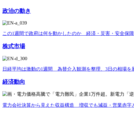
政治の動き
この1週間で政府は何を動かしたのか 経済・災害・安全保
株式市場
日経平均は激動の1週間 為替介入観測を整理、3日の相場を
経済動向
電力会社決算から見えた収益構造 増収でも減益・営業赤字