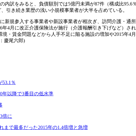
件の内訳をみると、負債額別では5億円未満が87件（構成比95.6
など、引き続き業歴の浅い小規模事業者が大半を占めている。
新規参入する事業者や新設事業者が相次ぎ、訪問介護・通所介護の施
6年4月に改正介護保険法が施行（介護報酬引き下げなど）された
・賃金問題などから人手不足に陥る施設の増加や2015年4月
：慶尾六郎)
3.1％
00年以降で3番目の低水準
移
3倍に
れまで最多だった2015年の1.4倍増と急増