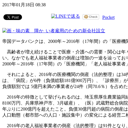
2017年01月18日 08:38
Pocket
帝国データバンクは、2000年～2016年（17年間）の「
高齢者が増え続けることで医療・介護への需要・関心は年々
い。なかでも老人福祉事業者の倒産は増加の一途を辿っており
2000年～2016年（17年間）の「医療機関」「老人福祉事
それによると、2016年の医療機関の倒産（法的整理）は34件
は、「病院」が6件（負債総額181億900万円）、「診療所」が16
負債額別では 5億円未満の事業者が24件（同70.6％）を占
2016年の特徴として挙げられるのは、埼玉県厚生農業協同組
8100万円、兵庫県神戸市、3月破産）、（医）武蔵野総合病院
年ぶりに200億円を超えたこと。負債30億円超の病院の倒産は
人口動態（都市部への人口・施設集中）の変化による経営二
2016年の老人福祉事業者の倒産（法的整理）は91件となり、