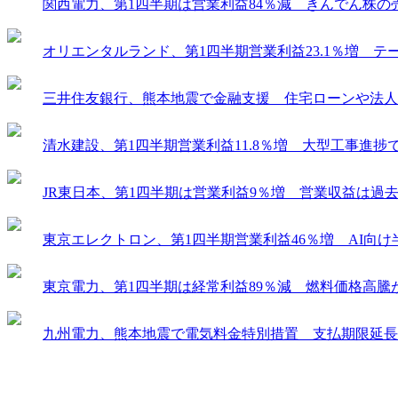
関西電力、第1四半期は営業利益84％減 きんでん株の
オリエンタルランド、第1四半期営業利益23.1％増 
三井住友銀行、熊本地震で金融支援 住宅ローンや法人
清水建設、第1四半期営業利益11.8％増 大型工事進
JR東日本、第1四半期は営業利益9％増 営業収益は過
東京エレクトロン、第1四半期営業利益46％増 AI向
東京電力、第1四半期は経常利益89％減 燃料価格高騰
九州電力、熊本地震で電気料金特別措置 支払期限延長