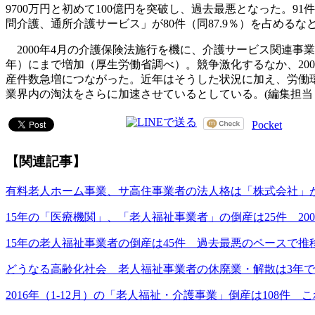
9700万円と初めて100億円を突破し、過去最悪となった。91
問介護、通所介護サービス」が80件（同87.9％）を占める
2000年4月の介護保険法施行を機に、介護サービス関連事業に
年）にまで増加（厚生労働省調べ）。競争激化するなか、200
産件数急増につながった。近年はそうした状況に加え、労働環境
業界内の淘汰をさらに加速させているとしている。(編集担当
Pocket
【関連記事】
有料老人ホーム事業、サ高住事業者の法人格は「株式会社」が5
15年の「医療機関」、「老人福祉事業者」の倒産は25件 20
15年の老人福祉事業者の倒産は45件 過去最悪のペースで推
どうなる高齢化社会 老人福祉事業者の休廃業・解散は3年で
2016年（1-12月）の「老人福祉・介護事業」倒産は108件 こ