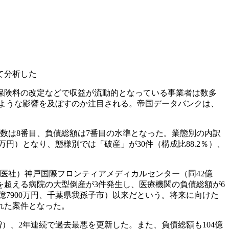
て分析した
保険料の改定などで収益が流動的となっている事業者は数多
のような影響を及ぼすのか注目される。帝国データバンクは、
間で件数は8番目、負債総額は7番目の水準となった。業態別の内訳
800万円）となり、態様別では「破産」が30件（構成比88.2％）、
（医社）神戸国際フロンティアメディカルセンター（同42億
億円を超える病院の大型倒産が3件発生し、医療機関の負債総額が6
3億7900万円、千葉県我孫子市）以来だという。将来に向けた
れた案件となった。
％増）、2年連続で過去最悪を更新した。また、負債総額も104億