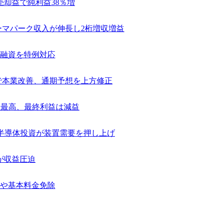
売却益で純利益38％増
テーマパーク収入が伸長し2桁増収増益
融資を特例対応
捗で本業改善、通期予想を上方修正
去最高、最終利益は減益
け半導体投資が装置需要を押し上げ
が収益圧迫
や基本料金免除