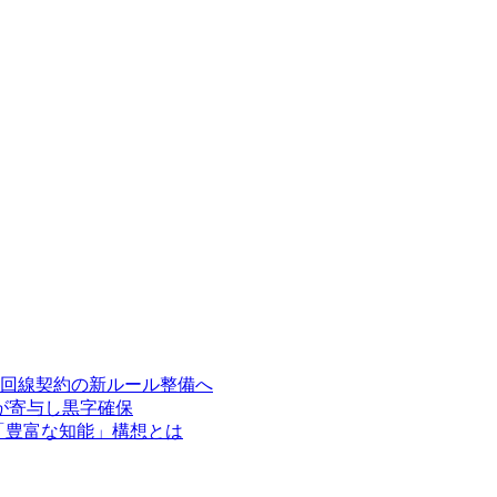
多回線契約の新ルール整備へ
が寄与し黒字確保
く「豊富な知能」構想とは