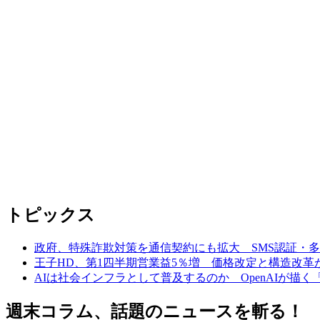
トピックス
政府、特殊詐欺対策を通信契約にも拡大 SMS認証・
王子HD、第1四半期営業益5％増 価格改定と構造改革
AIは社会インフラとして普及するのか OpenAIが描
週末コラム、話題のニュースを斬る！