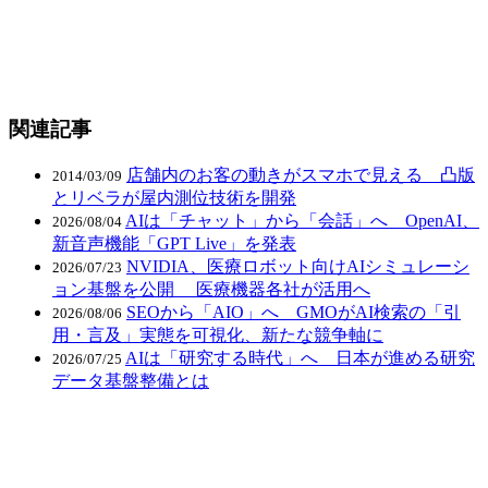
関連記事
店舗内のお客の動きがスマホで見える 凸版
2014/03/09
とリベラが屋内測位技術を開発
AIは「チャット」から「会話」へ OpenAI、
2026/08/04
新音声機能「GPT Live」を発表
NVIDIA、医療ロボット向けAIシミュレーシ
2026/07/23
ョン基盤を公開 医療機器各社が活用へ
SEOから「AIO」へ GMOがAI検索の「引
2026/08/06
用・言及」実態を可視化、新たな競争軸に
AIは「研究する時代」へ 日本が進める研究
2026/07/25
データ基盤整備とは