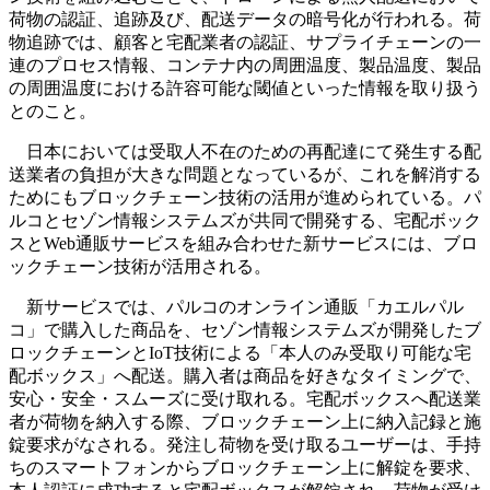
荷物の認証、追跡及び、配送データの暗号化が行われる。荷
物追跡では、顧客と宅配業者の認証、サプライチェーンの一
連のプロセス情報、コンテナ内の周囲温度、製品温度、製品
の周囲温度における許容可能な閾値といった情報を取り扱う
とのこと。
日本においては受取人不在のための再配達にて発生する配
送業者の負担が大きな問題となっているが、これを解消する
ためにもブロックチェーン技術の活用が進められている。パ
ルコとセゾン情報システムズが共同で開発する、宅配ボック
スとWeb通販サービスを組み合わせた新サービスには、ブロ
ックチェーン技術が活用される。
新サービスでは、パルコのオンライン通販「カエルパル
コ」で購入した商品を、セゾン情報システムズが開発したブ
ロックチェーンとIoT技術による「本人のみ受取り可能な宅
配ボックス」へ配送。購入者は商品を好きなタイミングで、
安心・安全・スムーズに受け取れる。宅配ボックスへ配送業
者が荷物を納入する際、ブロックチェーン上に納入記録と施
錠要求がなされる。発注し荷物を受け取るユーザーは、手持
ちのスマートフォンからブロックチェーン上に解錠を要求、