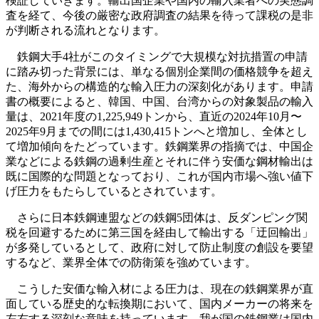
検証していきます。輸出国企業や国内の輸入業者への実態調
査を経て、今後の厳密な政府調査の結果を待って課税の是非
が判断される流れとなります。
鉄鋼大手4社がこのタイミングで大規模な対抗措置の申請
に踏み切った背景には、単なる個別企業間の価格競争を超え
た、海外からの構造的な輸入圧力の深刻化があります。申請
書の概要によると、韓国、中国、台湾からの対象製品の輸入
量は、2021年度の1,225,949トンから、直近の2024年10月〜
2025年9月までの間には1,430,415トンへと増加し、全体とし
て増加傾向をたどっています。鉄鋼業界の指摘では、中国企
業などによる鉄鋼の過剰生産とそれに伴う安価な鋼材輸出は
既に国際的な問題となっており、これが国内市場へ強い値下
げ圧力をもたらしているとされています。
さらに日本鉄鋼連盟などの鉄鋼5団体は、反ダンピング関
税を回避するために第三国を経由して輸出する「迂回輸出」
が多発しているとして、政府に対して防止制度の創設を要望
するなど、業界全体での防衛策を強めています。
こうした安価な輸入材による圧力は、現在の鉄鋼業界が直
面している歴史的な転換期において、国内メーカーの将来を
左右する深刻な意味を持っています。我が国の鉄鋼業は国内