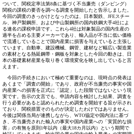
ついて、関税定率法第8条に基づく不当廉売（ダンピング）
関税の課税の要否を調べる調査を開始したと告示しました。
今回の調査のきっかけとなったのは、日本製鉄、JFEスチー
ル、神戸製鋼所、および中山製鋼所の国内鉄鋼大手4社によ
る連名の課税申請です。これら4社は対象製品の国内生産の
過半を占める主要メーカーであり、輸入品が不当に低い価格
で流通していることで国内産業に損害を与えていると主張し
ています。自動車、建設機械、鋼管、建材など幅広い製造業
の素材となる熱延鋼帯・鋼板を対象とした今回の動きは、日
本の基礎素材産業を取り巻く環境変化を映し出していると言
えます。
今回の手続きにおいて極めて重要なのは、現時点の発表は
あくまで「調査の開始」であり、政府が不当廉売の事実や国
内産業への損害を正式に「認定」した段階ではないという現
実です。告示の文言でも、申請内容を検討した結果、調査を
行う必要があると認められたため調査を開始する旨が示され
ており、関税措置そのものが決定したわけではありません。
今後は関係当局が連携しながら、WTO協定や国内法に基づ
き、不当廉売された輸入の事実や国内産業への「実質的な損
害」の有無を原則1年以内（最大18カ月以内）という期間で