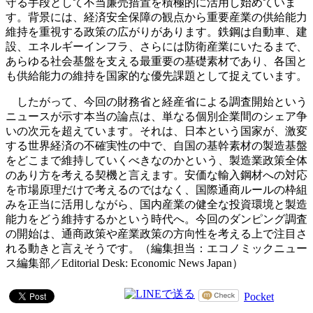
守る手段として不当廉売措置を積極的に活用し始めていま
す。背景には、経済安全保障の観点から重要産業の供給能力
維持を重視する政策の広がりがあります。鉄鋼は自動車、建
設、エネルギーインフラ、さらには防衛産業にいたるまで、
あらゆる社会基盤を支える最重要の基礎素材であり、各国と
も供給能力の維持を国家的な優先課題として捉えています。
したがって、今回の財務省と経産省による調査開始という
ニュースが示す本当の論点は、単なる個別企業間のシェア争
いの次元を超えています。それは、日本という国家が、激変
する世界経済の不確実性の中で、自国の基幹素材の製造基盤
をどこまで維持していくべきなのかという、製造業政策全体
のあり方を考える契機と言えます。安価な輸入鋼材への対応
を市場原理だけで考えるのではなく、国際通商ルールの枠組
みを正当に活用しながら、国内産業の健全な投資環境と製造
能力をどう維持するかという時代へ。今回のダンピング調査
の開始は、通商政策や産業政策の方向性を考える上で注目さ
れる動きと言えそうです。（編集担当：エコノミックニュー
ス編集部／Editorial Desk: Economic News Japan）
Pocket