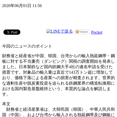
2026年06月01日 11:56
Pocket
今回のニュースのポイント
財務省と経産省が中国、韓国、台湾からの輸入熱延鋼帯・鋼
板に対する不当廉売（ダンピング）関税の調査開始を発表し
ました。日本製鉄など国内鉄鋼大手4社の連名申請を受けた
措置です。対象品の輸入量は直近で143万トン超に増加して
おり、価格下落による産業への損害が精査されます。世界的
な過剰生産や脱炭素投資を迫られる鉄鋼業界の構造転換期に
おける国内製造基盤維持という、本質的な論点を解説しま
す。
本文
財務省と経済産業省は、大韓民国（韓国）、中華人民共和
国（中国）、および台湾から輸入される熱延鋼帯及び鋼板に