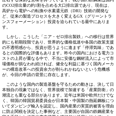
のCO2排出量の約1割を占める大口排出源であり、現在は、
高炉から電炉への転換や水素還元鉄（DRI）技術の開発な
ど、従来の製造プロセスを大きく変えるGX（グリーントラ
ンスフォーメーション）投資を迫られている最中にありま
す。
しかし、こうした「ニア・ゼロ排出製鉄」への移行は世界
的にも初期段階であり、世界的な価格低迷や各国の政策支援
の不透明感から、投資が思うように進まず「停滞気味」であ
るとの国際的な評価もあります。昨今の国内における電力コ
ストの上昇が重なる中で、不当に安価な鋼材流入によって市
場価格が損なわれ続ければ、健全な利益に基づく国内メーカ
ーの構造改革への投資余力が削られかねないという危機感
が、今回の申請の背景に存在します。
このような国内の製造基盤を守るための動きは、決して日
本独自の現象ではなく、世界規模で加速する「産業防衛」の
潮流とも重なる部分があります。近年は米国や欧州だけでな
く、韓国の韓国貿易委員会が日本製・中国製の熱延鋼板につ
いてダンピング輸入を認定し、国内産業の実質的被害を理由
に防止関税を決定した事例など、主要国が自国の鉄鋼産業を