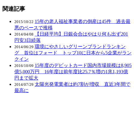
関連記事
15年の老人福祉事業者の倒産は45件 過去最
2015/10/22
悪のペースで推移
【日経平均】日銀会合はやはり何も出ず201
2014/04/08
円安3日続落
環境にやさしいグリーンブランドランキン
2014/06/29
グ 首位はフォード トップ10に日本から5企業がラン
クイン
15年度のデビットカード国内市場規模は8,905
2016/10/09
億5,000万円 16年度は前年度比25.7％増の1兆1,193億
円まで拡大
太陽光発電業者は約7割が増収 直近3年間で
2014/07/29
最高に