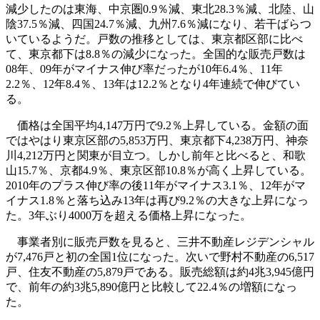
減少したのは東海、中京圏0.9％減、東北28.3％減、北陸、山
陰37.5％減、四国24.7％減、九州7.6％減になり、若干ばらつ
いているようだ。戸数の推移としては、東京都区部に比べ
て、東京都下は8.8％の減少になった。全国的な販売戸数は
08年、09年がマイナス伸び率だったが10年6.4％、11年
2.2％、12年8.4％、13年は12.2％となり4年連続で伸びてい
る。
価格は全国平均4,147万円で9.2％上昇している。金額の面
ではやはり東京区部の5,853万円、東京都下4,238万円、神奈
川4,212万円と関東が目立つ。しかし前年と比べると、和歌
山15.7％、京都4.9％、東京区部10.8％が高く上昇している。
2010年のプラス伸び率の後11年がマイナス3.1％、12年がマ
イナス1.8％と落ち込み13年は再び9.2％の大きな上昇になっ
た。3年ぶり4000万を超える価格上昇になった。
事業者別に販売戸数を見ると、三井不動産レジデンシャル
が7,476戸と初の全国1位になった。次いで野村不動産の6,517
戸、住友不動産の5,879戸である。販売総額は約4兆3,945億円
で、前年の約3兆5,890億円と比較して22.4％の増額になっ
た。