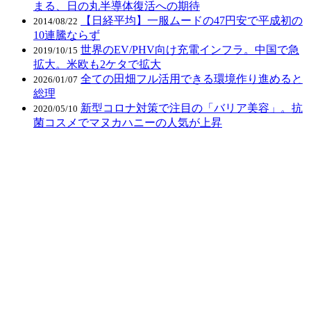
まる、日の丸半導体復活への期待
【日経平均】一服ムードの47円安で平成初の
2014/08/22
10連騰ならず
世界のEV/PHV向け充電インフラ。中国で急
2019/10/15
拡大。米欧も2ケタで拡大
全ての田畑フル活用できる環境作り進めると
2026/01/07
総理
新型コロナ対策で注目の「バリア美容」。抗
2020/05/10
菌コスメでマヌカハニーの人気が上昇