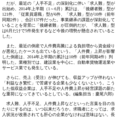
だが、最近の「人手不足」の深刻化に伴い「求人難」型が
出始め、2014年上半期（1～6月）累計は、「後継者難」型が
121件、「従業員退職」型が6件、「求人難」型が10件（前年
同期2件）、合計137件だった。事業継承の課題が深刻化して
いることを背景に「後継者難」が圧倒的だが、「求人難」型
は6月だけで5件発生するなど今後の増勢が懸念されていると
した。
また、最近の倒産で人件費高騰による負担増から資金繰り
が悪化したケースも出ているという。「人件費」上昇が影響
した倒産は、2014年上半期の累計は10件（前年同期4件）判
明した。業種別では、建設業を中心に、自動車貨物運送業や
サービス業でも発生している。
さらに、売上（受注）が伸びても、収益アップが伴わない
「利益なき繁忙」で苦慮する企業も少なくないという。こう
した低収益企業は、人手不足や人件費上昇が経営課題の新た
な重荷になってきているとしている。(編集担当：慶尾六郎)
求人難、人手不足、人件費上昇などといった言葉を目の当
たりにするのは、いつ以来だろうか。求職者にとっては、求
人状況が改善されても肝心の企業がなければ意味はない。長