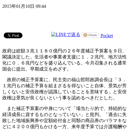
2015年01月10日 09:44
Pocket
政府は総額３兆１１８０億円の２６年度補正予算案を９日、
閣議決定した。生活者や事業者支援に１．２兆円、地方活性
化に０．６兆円などを盛り込んでいる。今月召集される通常
国会に提出。早期成立をめざす。
政府の補正予算案に、民主党の福山哲郎政調会長は「３．
１兆円もの補正予算を組まざるを得ないこと自体、景気が芳
しくないと安倍政権が認識していることを意味する」と安倍
政権は景気が良くないという事を認めるべきだとした。
また補正予算案の中身について「場当たり的で、持続的な
経済成長に資するものとなっていない」と批判。「過去に失
敗した地域振興券や定額給付金と同類の商品券のバラマキな
どに４２００億円もかける一方、来年度予算では介護報酬や