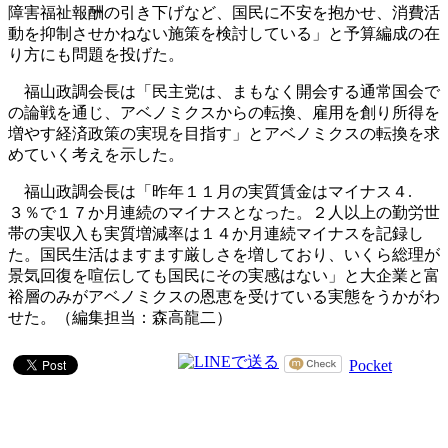
障害福祉報酬の引き下げなど、国民に不安を抱かせ、消費活
動を抑制させかねない施策を検討している」と予算編成の在
り方にも問題を投げた。
福山政調会長は「民主党は、まもなく開会する通常国会で
の論戦を通じ、アベノミクスからの転換、雇用を創り所得を
増やす経済政策の実現を目指す」とアベノミクスの転換を求
めていく考えを示した。
福山政調会長は「昨年１１月の実質賃金はマイナス４.
３％で１７か月連続のマイナスとなった。２人以上の勤労世
帯の実収入も実質増減率は１４か月連続マイナスを記録し
た。国民生活はますます厳しさを増しており、いくら総理が
景気回復を喧伝しても国民にその実感はない」と大企業と富
裕層のみがアベノミクスの恩恵を受けている実態をうかがわ
せた。（編集担当：森高龍二）
Pocket