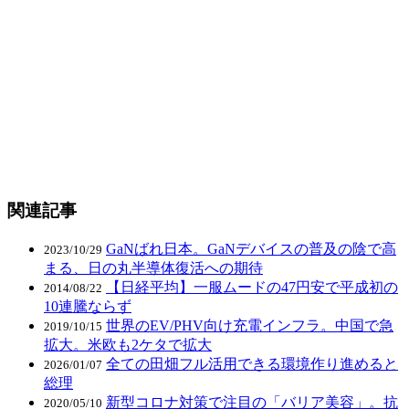
関連記事
GaNばれ日本。GaNデバイスの普及の陰で高
2023/10/29
まる、日の丸半導体復活への期待
【日経平均】一服ムードの47円安で平成初の
2014/08/22
10連騰ならず
世界のEV/PHV向け充電インフラ。中国で急
2019/10/15
拡大。米欧も2ケタで拡大
全ての田畑フル活用できる環境作り進めると
2026/01/07
総理
新型コロナ対策で注目の「バリア美容」。抗
2020/05/10