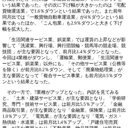
いう結果であった。その次に下げ幅が大きかったのは「宅配
貨物運送業」で1.6％ダウンという結果であった。また前年
同月比では「一般貨物自動車運送業」が4％ダウンという結
果であったほか、「こん包業」も2.9％ダウンと大きく下げ
幅を拡大した。
「生活関連サービス業、娯楽業」では運賃の上昇などが影
響して「洗濯業、興行場、興行団競輪・競馬等の競走場、競
技団 」が主な要因となって、前月比1.4％ダウンとなった。
今回は4業種がダウンし、「運輸業、郵便業」「生活関連サ
ービス業、娯楽業」以外にも、「その他サービス業（公務等
を除く）が前月比0.2％ダウン、そして「廃棄物処理業」が
主な要因となって「複合サービス事業」も前月比0.5％ダウ
ンという結果となった。
その一方で、7業種がアップとなった。内訳を見てみる
と、「土木・建築サービス業」が主な要因となり、「学術研
究、専門・技術サービス業」は前月比5.5％アップ、「金融
商品取引業」が主な要因となり「金融業、保険業」は前月比
1.0％アップ、「電気業」が主な要因となり「電気・ガス・
熱供給・水道業」は前月比1.4％アップ、「戸建住宅売買