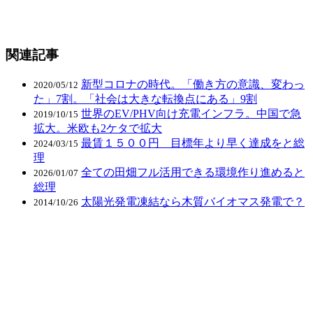
関連記事
新型コロナの時代。「働き方の意識、変わっ
2020/05/12
た」7割。「社会は大きな転換点にある」9割
世界のEV/PHV向け充電インフラ。中国で急
2019/10/15
拡大。米欧も2ケタで拡大
最賃１５００円 目標年より早く達成をと総
2024/03/15
理
全ての田畑フル活用できる環境作り進めると
2026/01/07
総理
太陽光発電凍結なら木質バイオマス発電で？
2014/10/26